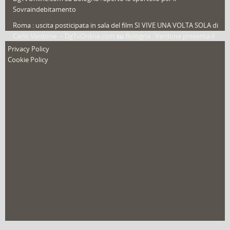
Sovraindebitamento
Roma : uscita posticipata in sala del film SI VIVE UNA VOLTA SOLA di
Carlo Verdone. – DgTvOnline.com
su
Bologna : Verdone presenta il
nuovo film
Privacy Policy
Cookie Policy