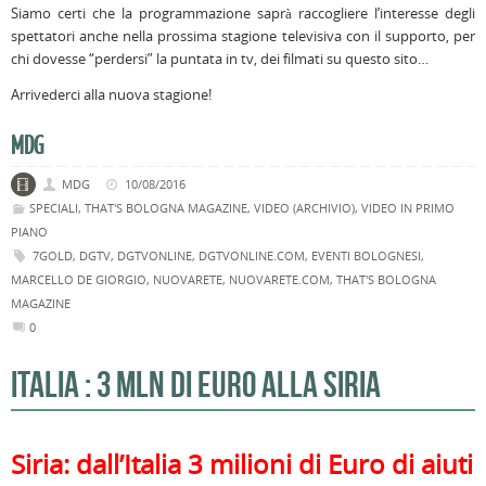
Siamo certi che la programmazione saprà raccogliere l’interesse degli
spettatori anche nella prossima stagione televisiva con il supporto, per
chi dovesse “perdersi” la puntata in tv, dei filmati su questo sito…
Arrivederci alla nuova stagione!
MDG
MDG
10/08/2016
SPECIALI
,
THAT'S BOLOGNA MAGAZINE
,
VIDEO (ARCHIVIO)
,
VIDEO IN PRIMO
PIANO
7GOLD
,
DGTV
,
DGTVONLINE
,
DGTVONLINE.COM
,
EVENTI BOLOGNESI
,
MARCELLO DE GIORGIO
,
NUOVARETE
,
NUOVARETE.COM
,
THAT'S BOLOGNA
MAGAZINE
0
ITALIA : 3 MLN DI EURO ALLA SIRIA
Siria: dall’Italia 3 milioni di Euro di aiuti