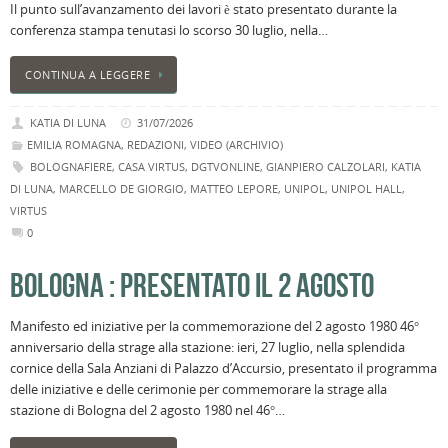
Il punto sull’avanzamento dei lavori è stato presentato durante la
conferenza stampa tenutasi lo scorso 30 luglio, nella…
CONTINUA A LEGGERE
KATIA DI LUNA
31/07/2026
EMILIA ROMAGNA
,
REDAZIONI
,
VIDEO (ARCHIVIO)
BOLOGNAFIERE
,
CASA VIRTUS
,
DGTVONLINE
,
GIANPIERO CALZOLARI
,
KATIA
DI LUNA
,
MARCELLO DE GIORGIO
,
MATTEO LEPORE
,
UNIPOL
,
UNIPOL HALL
,
VIRTUS
0
BOLOGNA : PRESENTATO IL 2 AGOSTO
Manifesto ed iniziative per la commemorazione del 2 agosto 1980 46°
anniversario della strage alla stazione: ieri, 27 luglio, nella splendida
cornice della Sala Anziani di Palazzo d’Accursio, presentato il programma
delle iniziative e delle cerimonie per commemorare la strage alla
stazione di Bologna del 2 agosto 1980 nel 46°…