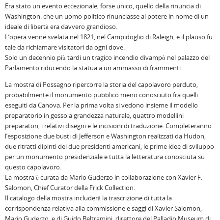
Era stato un evento eccezionale, forse unico, quello della rinuncia di
Washington: che un uomo politico rinunciasse al potere in nome di un
ideale di libertà era davvero grandioso.
L’opera venne svelata nel 1821, nel Campidoglio di Raleigh, e il plauso fu
tale da richiamare visitatori da ogni dove.
Solo un decennio più tardi un tragico incendio divampò nel palazzo del
Parlamento riducendo la statua a un ammasso di frammenti.
La mostra di Possagno ripercorre la storia del capolavoro perduto,
probabilmente il monumento pubblico meno conosciuto fra quelli
eseguiti da Canova. Per la prima volta si vedono insieme il modello
preparatorio in gesso a grandezza naturale, quattro modellini
preparatori, i relativi disegni e le incisioni di traduzione. Completeranno
l’esposizione due busti di Jefferson e Washington realizzati da Hudon,
due ritratti dipinti dei due presidenti americani, le prime idee di sviluppo
per un monumento presidenziale e tutta la letteratura conosciuta su
questo capolavoro.
La mostra è curata da Mario Guderzo in collaborazione con Xavier F.
Salomon, Chief Curator della Frick Collection.
Il catalogo della mostra includerà la trascrizione di tutta la
corrispondenza relativa alla commissione e saggi di Xavier Salomon,
Mario Guderzo, e di Guido Beltramini, direttore del Palladio Museum di