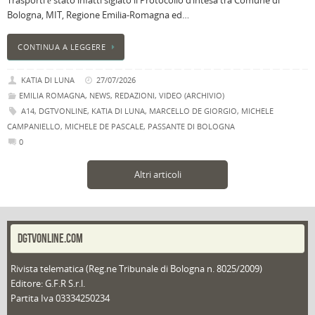
Trasporti è stato infatti siglato il Protocollo d’intesa tra Comune di
Bologna, MIT, Regione Emilia-Romagna ed…
CONTINUA A LEGGERE
KATIA DI LUNA
27/07/2026
EMILIA ROMAGNA
,
NEWS
,
REDAZIONI
,
VIDEO (ARCHIVIO)
A14
,
DGTVONLINE
,
KATIA DI LUNA
,
MARCELLO DE GIORGIO
,
MICHELE
CAMPANIELLO
,
MICHELE DE PASCALE
,
PASSANTE DI BOLOGNA
0
Altri articoli
DGTVONLINE.COM
Rivista telematica (Reg.ne Tribunale di Bologna n. 8025/2009)
Editore: G.F.R S.r.l.
Partita Iva 03334250234