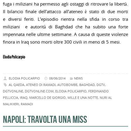
fuga i miliziani ha permesso agli ostaggi di ritrovare la libertà.
Il bilancio finale dell’attacco all’ateneo è stato di due morti
e diversi feriti. L’episodio rientra nella sfida in corso tra
miliziani e autorità di Baghdad che ha subito una forte
impennata nelle ultime settimane. A causa di queste violenze
finora in Iraq sono morti oltre 300 civili in meno di 5 mesi.
Elodia Policarpio
ELODIA POLICARPIO
08/06/2014
NEWS
AL QAEDA
,
ATENEO DI RAMADI
,
AUTOBOMBE
,
BAGHDAD
,
DGTV
,
DGTVONLINE
,
DGTVONLINE.COM
,
ELODIA POLICARPIO
,
FERDINANDO
PELLICCIA
,
IRAQ
,
MARCELLO DE GIORGIO
,
MILLE E UNA NOTTE
,
NURI AL
MALIKIIERI
,
RAMADI
NAPOLI: TRAVOLTA UNA MISS