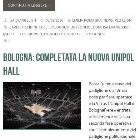
CONTINUA A LEGGERE
ISA EVANGELISTI
06/08/2026
EMILIA ROMAGNA
,
NEWS
,
REDAZIONI
CARLO PICCININI
,
COLLI BOLOGNESI
,
DGTVONLINE.COM
,
ISA EVANGELISTI
,
MARCELLO DE GIORGIO
,
PIGNOLETTO
,
VINI COLLI BOLOGNESI
0
BOLOGNA: COMPLETATA LA NUOVA UNIPOL
HALL
Posta l’ultima trave del
padiglione da 12mila
posti per fiere, spettacoli
e la Virtus L’Unipol Hall di
BolognaFiere è entrata
ufficialmente nella sua
seconda fase operativa
con il completamento del
padiglione polifunzionale.