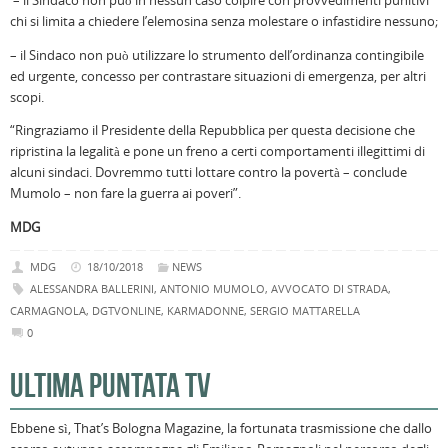
– il Sindaco non può in nessun caso colpire con provvedimenti punitivi
chi si limita a chiedere l’elemosina senza molestare o infastidire nessuno;
– il Sindaco non può utilizzare lo strumento dell’ordinanza contingibile
ed urgente, concesso per contrastare situazioni di emergenza, per altri
scopi.
“Ringraziamo il Presidente della Repubblica per questa decisione che
ripristina la legalità e pone un freno a certi comportamenti illegittimi di
alcuni sindaci. Dovremmo tutti lottare contro la povertà – conclude
Mumolo – non fare la guerra ai poveri”.
MDG
MDG
18/10/2018
NEWS
ALESSANDRA BALLERINI
,
ANTONIO MUMOLO
,
AVVOCATO DI STRADA
,
CARMAGNOLA
,
DGTVONLINE
,
KARMADONNE
,
SERGIO MATTARELLA
0
ULTIMA PUNTATA TV
Ebbene sì, That’s Bologna Magazine, la fortunata trasmissione che dallo