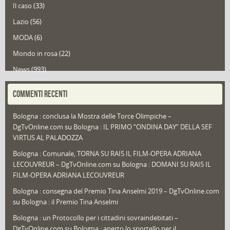
Il caso
(33)
Lazio
(56)
MODA
(6)
Mondo in rosa
(22)
News
(993)
Portfolio
(1)
COMMENTI RECENTI
Puglia
(30)
Bologna : conclusa la Mostra delle Torce Olimpiche –
Redazioni
(1.050)
DgTvOnline.com
su
Bologna : IL PRIMO “ONDINA DAY” DELLA SEF
Speciali
(22)
VIRTUS AL PALADOZZA
Sport
(61)
Bologna : Comunale, TORNA SU RAI5 IL FILM-OPERA ADRIANA
LECOUVREUR – DgTvOnline.com
su
Bologna : DOMANI SU RAI5 IL
That's Bologna Magazine
(25)
FILM-OPERA ADRIANA LECOUVREUR
Veneto
(12)
Bologna : consegna del Premio Tina Anselmi 2019 – DgTvOnline.com
Video (archivio)
(263)
su
Bologna : il Premio Tina Anselmi
Video in primo piano
(6)
Bologna : un Protocollo per i cittadini sovraindebitati –
DgTvOnline.com
su
Bologna : aperto lo sportello per il