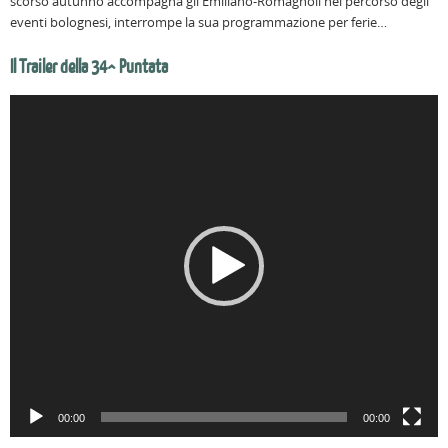
scorso autunno accompagna gli Emiliano-Romagnoli nel percorso degli
eventi bolognesi, interrompe la sua programmazione per ferie…
Il Trailer della 34^ Puntata
Video
Player
00:00
00:00