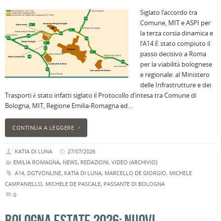
Siglato l’accordo tra
Comune, MIT e ASPI per
la terza corsia dinamica e
l’A14 È stato compiuto il
passo decisivo a Roma
per la viabilità bolognese
e regionale: al Ministero
delle Infrastrutture e dei
Trasporti è stato infatti siglato il Protocollo d’intesa tra Comune di
Bologna, MIT, Regione Emilia-Romagna ed…
CONTINUA A LEGGERE
KATIA DI LUNA
27/07/2026
EMILIA ROMAGNA
,
NEWS
,
REDAZIONI
,
VIDEO (ARCHIVIO)
A14
,
DGTVONLINE
,
KATIA DI LUNA
,
MARCELLO DE GIORGIO
,
MICHELE
CAMPANIELLO
,
MICHELE DE PASCALE
,
PASSANTE DI BOLOGNA
0
BOLOGNA ESTATE 2026: NUOVI