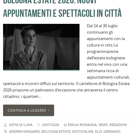
APPUNTAMENTI E SPETTACOLI IN CITTÀ
Dal 24 al 30 luglio
continuano gli
appuntamenti con la
cultura in città La
programmazione
dell’estate bolognese
entra nel vivo con una
settimana ricca di
appuntamenti culturali,
spettacoli e incontri diffusi sul territorio. Il cartellone di Bologna Estate
2026 propone un palinsesto d’eccezione che attraversa il centro
cittadino, i quartieri…
CONTINUA A LEGGERE
KATIA DI LUNA
23/07/2026
EMILIA ROMAGNA
,
NEWS
,
REDAZIONI
ANDREA MINGARDI
,
BOLOGNA ESTATE
,
DGTVONLINE
,
ELIO GERMANO
,
KATIA DI LUNA
,
MARCELLO DE GIORGIO
,
PAOLA CORTELLESI