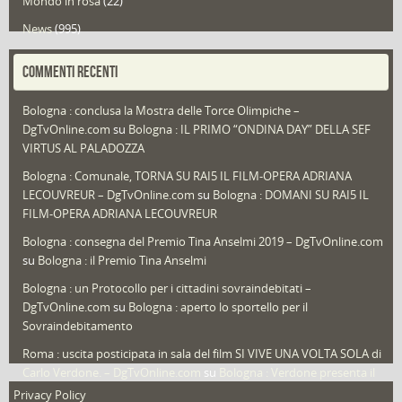
News
(995)
Portfolio
(1)
COMMENTI RECENTI
Puglia
(30)
Bologna : conclusa la Mostra delle Torce Olimpiche –
Redazioni
(1.052)
DgTvOnline.com
su
Bologna : IL PRIMO “ONDINA DAY” DELLA SEF
Speciali
(22)
VIRTUS AL PALADOZZA
Sport
(61)
Bologna : Comunale, TORNA SU RAI5 IL FILM-OPERA ADRIANA
LECOUVREUR – DgTvOnline.com
su
Bologna : DOMANI SU RAI5 IL
That's Bologna Magazine
(25)
FILM-OPERA ADRIANA LECOUVREUR
Veneto
(12)
Bologna : consegna del Premio Tina Anselmi 2019 – DgTvOnline.com
Video (archivio)
(263)
su
Bologna : il Premio Tina Anselmi
Video in primo piano
(6)
Bologna : un Protocollo per i cittadini sovraindebitati –
DgTvOnline.com
su
Bologna : aperto lo sportello per il
Sovraindebitamento
Roma : uscita posticipata in sala del film SI VIVE UNA VOLTA SOLA di
Carlo Verdone. – DgTvOnline.com
su
Bologna : Verdone presenta il
nuovo film
Privacy Policy
Cookie Policy