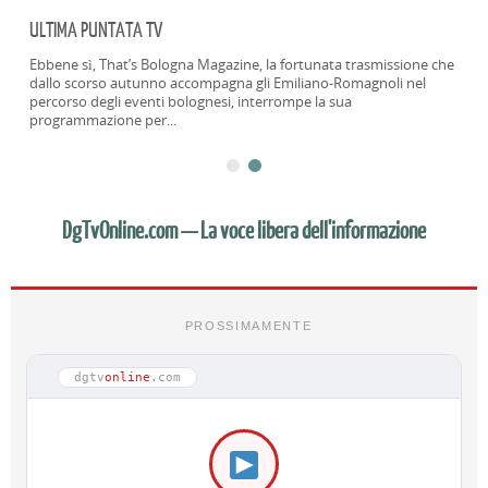
ITALIA : 3 MLN DI EURO ALLA SIRIA
Siria: dall’Italia 3 milioni di Euro di aiuti umanitari In vista
dell’apertura della tregua umanitaria concordata ieri a Monaco di
Baviera, l’Italia ha stanziato tre...
DgTvOnline.com — La voce libera dell'informazione
PROSSIMAMENTE
dgtv
online
.com