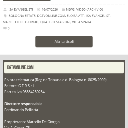
ISA EVANGELISTI
16/07/2026
NEWS
,
VIDEO (ARCHIVIO)
BOLOGNA ESTATE
,
DGTVONLINE.COM
,
ELOISA ATTI
,
ISA EVANGELISTI
,
MARCELLO DE GIORGIO
,
QUATTRO STAGIONI
,
VILLA SPADA
0
Altri articoli
DGTVONLINE.COM
Rivista telematica (Reg.ne Tribunale di Bologna n. 8025/2009)
Editore: G.F.R S.r.l.
Partita Iva 03334250234
Direttore responsabile
Ferdinando Pelliccia
Proprietario: Marcello De Giorgio
Via A. Costa, 78