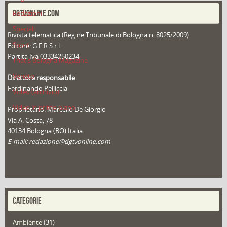
DGTVONLINE.COM
Redazioni
Speciali
Rivista telematica (Reg.ne Tribunale di Bologna n. 8025/2009)
Sport
Editore: G.F.R S.r.l.
Partita Iva 03334250234
That's Bologna Magazine
Veneto
Direttore responsabile
Ferdinando Pelliccia
Video (archivio)
Video in primo piano
Proprietario: Marcello De Giorgio
Via A. Costa, 78
40134 Bologna (BO) Italia
E-mail: redazione@dgtvonline.com
CATEGORIE
Ambiente
(31)