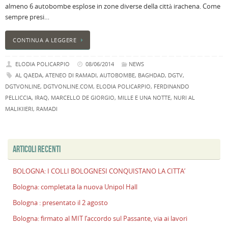
almeno 6 autobombe esplose in zone diverse della città irachena. Come
B
sempre presi…
C
L
CONTINUA A LEGGERE
C
B
ELODIA POLICARPIO
08/06/2014
NEWS
c
AL QAEDA
,
ATENEO DI RAMADI
,
AUTOBOMBE
,
BAGHDAD
,
DGTV
,
la
DGTVONLINE
,
DGTVONLINE.COM
,
ELODIA POLICARPIO
,
FERDINANDO
n
PELLICCIA
,
IRAQ
,
MARCELLO DE GIORGIO
,
MILLE E UNA NOTTE
,
NURI AL
U
MALIKIIERI
,
RAMADI
H
B
:
p
ARTICOLI RECENTI
il
2
BOLOGNA: I COLLI BOLOGNESI CONQUISTANO LA CITTA’
a
Bologna: completata la nuova Unipol Hall
B
Bologna : presentato il 2 agosto
f
al
Bologna: firmato al MIT l’accordo sul Passante, via ai lavori
M