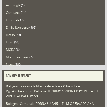
Astrologia
(1)
Campania
(14)
Editoriale
(7)
Emilia Romagna
(968)
Il caso
(33)
Lazio
(56)
MODA
(6)
Mondo in rosa
(22)
News
(993)
Portfolio
(1)
COMMENTI RECENTI
Puglia
(30)
Bologna : conclusa la Mostra delle Torce Olimpiche –
Redazioni
(1.049)
DgTvOnline.com
su
Bologna : IL PRIMO “ONDINA DAY” DELLA SEF
Speciali
(22)
VIRTUS AL PALADOZZA
Sport
(61)
Bologna : Comunale, TORNA SU RAI5 IL FILM-OPERA ADRIANA