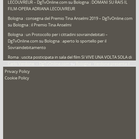
LECOUVREUR – DgTvOnline.com
su
Bologna : DOMANI SU RAI5 IL
That's Bologna Magazine
(25)
FILM-OPERA ADRIANA LECOUVREUR
Veneto
(12)
Bologna : consegna del Premio Tina Anselmi 2019 – DgTvOnline.com
Video (archivio)
(263)
su
Bologna : il Premio Tina Anselmi
Video in primo piano
(6)
Bologna : un Protocollo per i cittadini sovraindebitati –
DgTvOnline.com
su
Bologna : aperto lo sportello per il
Sovraindebitamento
Roma : uscita posticipata in sala del film SI VIVE UNA VOLTA SOLA di
Carlo Verdone. – DgTvOnline.com
su
Bologna : Verdone presenta il
nuovo film
Privacy Policy
Cookie Policy