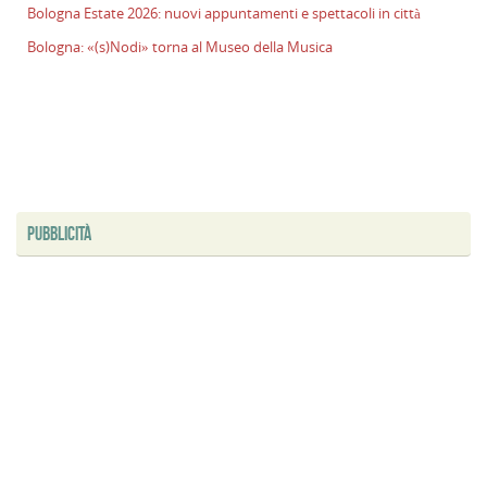
Bologna Estate 2026: nuovi appuntamenti e spettacoli in città
l
s
Bologna: «(s)Nodi» torna al Museo della Musica
P
v
ai
l
B
E
2
PUBBLICITÀ
n
a
e
s
i
ci