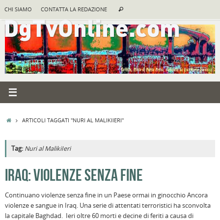
Vai
Cerca:
CHI SIAMO
CONTATTA LA REDAZIONE
Cerca
al
contenuto
HOME
ARTICOLI TAGGATI "NURI AL MALIKIIERI"
Tag:
Nuri al MalikiIeri
A
IRAQ: VIOLENZE SENZA FINE
R
Continuano violenze senza fine in un Paese ormai in ginocchio Ancora
B
violenze e sangue in Iraq. Una serie di attentati terroristici ha sconvolta
I
la capitale Baghdad. Ieri oltre 60 morti e decine di feriti a causa di
C