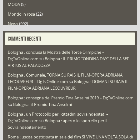
MODA
(5)
Mondo in rosa
(22)
News
(992)
Portfolio
(1)
COMMENTI RECENTI
Puglia
(30)
Bologna : conclusa la Mostra delle Torce Olimpiche –
Redazioni
(1.049)
DgTvOnline.com
su
Bologna : IL PRIMO “ONDINA DAY” DELLA SEF
Speciali
(22)
VIRTUS AL PALADOZZA
Sport
(61)
Bologna : Comunale, TORNA SU RAI5 IL FILM-OPERA ADRIANA
LECOUVREUR – DgTvOnline.com
su
Bologna : DOMANI SU RAI5 IL
That's Bologna Magazine
(25)
FILM-OPERA ADRIANA LECOUVREUR
Veneto
(12)
Bologna : consegna del Premio Tina Anselmi 2019 – DgTvOnline.com
Video (archivio)
(262)
su
Bologna : il Premio Tina Anselmi
Video in primo piano
(6)
Bologna : un Protocollo per i cittadini sovraindebitati –
DgTvOnline.com
su
Bologna : aperto lo sportello per il
Sovraindebitamento
Roma : uscita posticipata in sala del film SI VIVE UNA VOLTA SOLA di