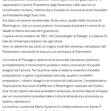
rappresentò il primo Presidente degli Americani nelle vesti di un
condottiero romano, mentre sta scrivendo la rinuncia al terzo mandato
da Presidente degli Stati Uniti.
Era stato un evento eccezionale, forse unico, quello della rinuncia di
Washington: che un uomo politico rinunciasse al potere in nome di un
ideale di libertà era davvero grandioso.
L’opera venne svelata nel 1821, nel Campidoglio di Raleigh, e il plauso fu
tale da richiamare visitatori da ogni dove.
Solo un decennio più tardi un tragico incendio divampò nel palazzo del
Parlamento riducendo la statua a un ammasso di frammenti.
La mostra di Possagno ripercorre la storia del capolavoro perduto,
probabilmente il monumento pubblico meno conosciuto fra quelli
eseguiti da Canova. Per la prima volta si vedono insieme il modello
preparatorio in gesso a grandezza naturale, quattro modellini
preparatori, i relativi disegni e le incisioni di traduzione. Completeranno
l’esposizione due busti di Jefferson e Washington realizzati da Hudon,
due ritratti dipinti dei due presidenti americani, le prime idee di sviluppo
per un monumento presidenziale e tutta la letteratura conosciuta su
questo capolavoro.
La mostra è curata da Mario Guderzo in collaborazione con Xavier F.