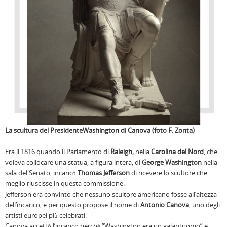
La scultura del PresidenteWashington di Canova (foto F. Zonta)
Era il 1816 quando il Parlamento di
Raleigh,
nella
Carolina del Nord
, che
voleva collocare una statua, a figura intera, di
George Washington
nella
sala del Senato, incaricò
Thomas Jefferson
di ricevere lo scultore che
meglio riuscisse in questa commissione.
Jefferson era convinto che nessuno scultore americano fosse all’altezza
dell’incarico, e per questo propose il nome di
Antonio Canova
, uno degli
artisti europei più celebrati.
Canova accettò l’incarico perché “Washington era un galantuomo” e