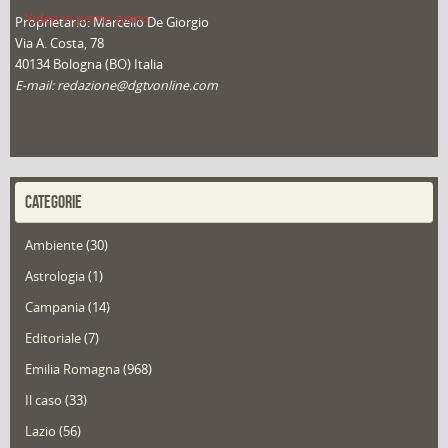
Video in primo piano
Proprietario: Marcello De Giorgio
Via A. Costa, 78
40134 Bologna (BO) Italia
E-mail: redazione@dgtvonline.com
CATEGORIE
Ambiente
(30)
Astrologia
(1)
Campania
(14)
Editoriale
(7)
Emilia Romagna
(968)
Il caso
(33)
Lazio
(56)