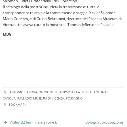
Salomon, Chief Curator della Frick Collection.
Il catalogo della mostra includerà la trascrizione di tutta la
corrispondenza relativa alla commissione e saggi di Xavier Salomon,
Mario Guderzo, e di Guido Beltramini, direttore del Palladio Museum di
Vicenza che aveva curato la mostra su Thomas Jefferson e Palladio.
MDG
ANTONIO CANOVA
,
DGTVONLINE
,
GYPSOTHECA
,
MUSEO ANTONIO
CANOVA
,
PALLADIO MUSEUM DI VICENZA
,
POSSAGNO
.
BOOKMARK
.
Volley B2 femminile girone E
Bologna : occupazione