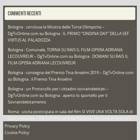
Portfolio
(1)
COMMENTI RECENTI
Puglia
(30)
Bologna : conclusa la Mostra delle Torce Olimpiche –
Redazioni
(1.049)
DgTvOnline.com
su
Bologna : IL PRIMO “ONDINA DAY” DELLA SEF
Speciali
(22)
VIRTUS AL PALADOZZA
Sport
(61)
Bologna : Comunale, TORNA SU RAI5 IL FILM-OPERA ADRIANA
LECOUVREUR – DgTvOnline.com
su
Bologna : DOMANI SU RAI5 IL
That's Bologna Magazine
(25)
FILM-OPERA ADRIANA LECOUVREUR
Veneto
(12)
Bologna : consegna del Premio Tina Anselmi 2019 – DgTvOnline.com
Video (archivio)
(263)
su
Bologna : il Premio Tina Anselmi
Video in primo piano
(6)
Bologna : un Protocollo per i cittadini sovraindebitati –
DgTvOnline.com
su
Bologna : aperto lo sportello per il
Sovraindebitamento
Roma : uscita posticipata in sala del film SI VIVE UNA VOLTA SOLA di
Carlo Verdone. – DgTvOnline.com
su
Bologna : Verdone presenta il
nuovo film
Privacy Policy
Cookie Policy