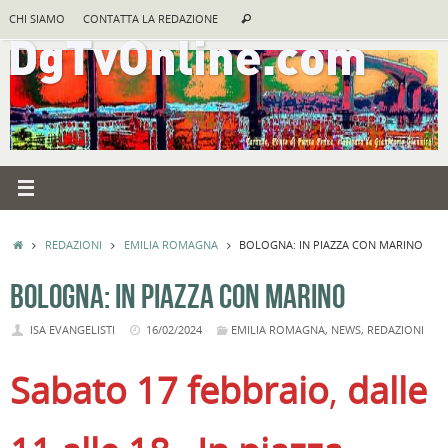
Vai
Cerca:
CHI SIAMO
CONTATTA LA REDAZIONE
Cerca
al
contenuto
HOME
REDAZIONI
EMILIA ROMAGNA
BOLOGNA: IN PIAZZA CON MARINO
BOLOGNA: IN PIAZZA CON MARINO
ISA EVANGELISTI
16/02/2024
EMILIA ROMAGNA
,
NEWS
,
REDAZIONI
Sabato 17 febbraio
,
dalle