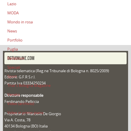
Lazio
MODA
Mondo in rosa
News
Portfolio
Puglia
DGTVONLINE.COM
Redazioni
Speciali
Rivista telematica (Reg.ne Tribunale di Bologna n. 8025/2009)
Sport
Editore: G.F.R S.r.l.
Partita Iva 03334250234
That's Bologna Magazine
Veneto
Direttore responsabile
Ferdinando Pelliccia
Video (archivio)
Video in primo piano
Proprietario: Marcello De Giorgio
Via A. Costa, 78
40134 Bologna (BO) Italia