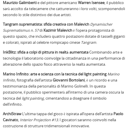
Maurizio Galimberti
e del pittore americano
Warren Isensee
, il pubblico
sarà accolto da telecamere che cattureranno i loro volti, scomponendoli
secondo lo stile distintivo dei due artisti.
Tangram suprematista: sfida creativa con Malevich
Dynamischer
Suprematismus n. 57
di
Kazimir Malevich
è l’opera protagonista di
questo spazio, che includerà quattro postazioni dotate di tasselli giganti
e colorati, ispirati al celebre rompicapo cinese
Tangram
.
InkBlitz: sfida a colpi di pittura in realtà aumentata
Combinando arte e
tecnologia il laboratorio coinvolge la cittadinanza in una performance di
alterazione dello spazio fisico attraverso la realtà aumentata.
Marino Infinito: arte e scienza con la tecnica del light painting
Marino
Infinito
, fotografia dell’artista
Giovanni Bortolani
, è un ricordo e una
testimonianza della personalità di Marino Golinelli. In questa
postazione, il pubblico sperimenterà all’interno di una camera oscura la
tecnica del
light painting
, cimentandosi a disegnare il simbolo
dell’infinito.
ArchiStraw
L’ultima tappa del gioco è ispirata all’opera dell’artista
Paolo
Cavinato
,
Interior Projection #13.
I giocatori saranno coinvolti nella
costruzione di strutture tridimensionali innovative.