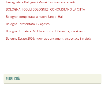
Ferragosto a Bologna: i Musei Civici restano aperti
p
il
BOLOGNA: I COLLI BOLOGNESI CONQUISTANO LA CITTA’
2
Bologna: completata la nuova Unipol Hall
a
Bologna : presentato il 2 agosto
B
f
Bologna: firmato al MIT l’accordo sul Passante, via ai lavori
al
Bologna Estate 2026: nuovi appuntamenti e spettacoli in città
M
l
s
P
v
ai
l
PUBBLICITÀ