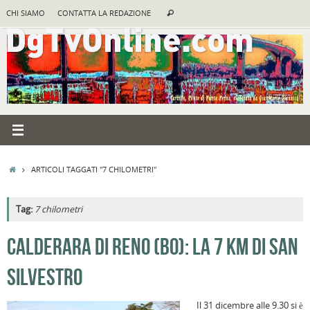
Vai
Cerca:
CHI SIAMO
CONTATTA LA REDAZIONE
Cerca
al
contenuto
HOME
ARTICOLI TAGGATI "7 CHILOMETRI"
Tag:
7 chilometri
A
CALDERARA DI RENO (BO): LA 7 KM DI SAN
R
SILVESTRO
F
a
Il 31 dicembre alle 9.30 si è
B