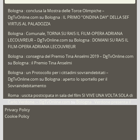
Puglia
(30)
Bologna : conclusa la Mostra delle Torce Olimpiche –
Redazioni
(1.052)
DgTvOnline.com
su
Bologna : IL PRIMO “ONDINA DAY” DELLA SEF
Speciali
(22)
VIRTUS AL PALADOZZA
Sport
(61)
Bologna : Comunale, TORNA SU RAI5 IL FILM-OPERA ADRIANA
LECOUVREUR – DgTvOnline.com
su
Bologna : DOMANI SU RAI5 IL
That's Bologna Magazine
(25)
FILM-OPERA ADRIANA LECOUVREUR
Veneto
(12)
Bologna : consegna del Premio Tina Anselmi 2019 – DgTvOnline.com
Video (archivio)
(263)
su
Bologna : il Premio Tina Anselmi
Video in primo piano
(6)
Bologna : un Protocollo per i cittadini sovraindebitati –
DgTvOnline.com
su
Bologna : aperto lo sportello per il
Sovraindebitamento
Roma : uscita posticipata in sala del film SI VIVE UNA VOLTA SOLA di
Carlo Verdone. – DgTvOnline.com
su
Bologna : Verdone presenta il
nuovo film
Privacy Policy
Cookie Policy