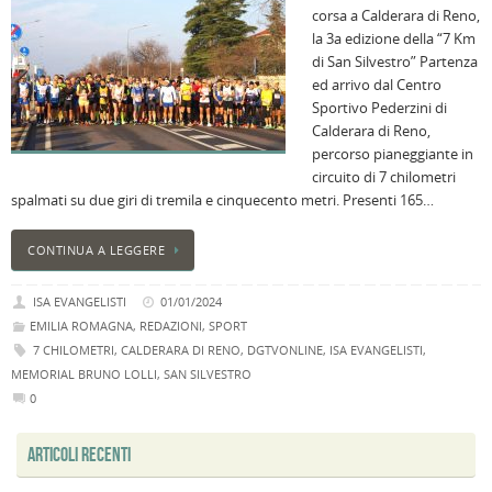
corsa a Calderara di Reno,
i
la 3a edizione della “7 Km
M
di San Silvestro” Partenza
Ci
ed arrivo dal Centro
r
Sportivo Pederzini di
a
Calderara di Reno,
B
percorso pianeggiante in
I
circuito di 7 chilometri
C
spalmati su due giri di tremila e cinquecento metri. Presenti 165…
B
C
CONTINUA A LEGGERE
L
C
ISA EVANGELISTI
01/01/2024
B
EMILIA ROMAGNA
,
REDAZIONI
,
SPORT
c
7 CHILOMETRI
,
CALDERARA DI RENO
,
DGTVONLINE
,
ISA EVANGELISTI
,
la
MEMORIAL BRUNO LOLLI
,
SAN SILVESTRO
n
0
U
H
ARTICOLI RECENTI
B
: