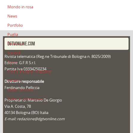
Mondo in rosa
News
Portfolio
Puglia
DGTVONLINE.COM
Redazioni
Speciali
Rivista telematica (Reg.ne Tribunale di Bologna n. 8025/2009)
Sport
Editore: G.F.R S.r.l.
Partita Iva 03334250234
That's Bologna Magazine
Veneto
Direttore responsabile
Ferdinando Pelliccia
Video (archivio)
Video in primo piano
Proprietario: Marcello De Giorgio
Via A. Costa, 78
40134 Bologna (BO) Italia
E-mail: redazione@dgtvonline.com