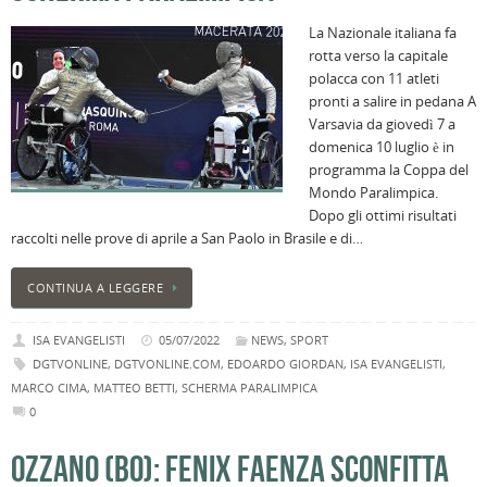
La Nazionale italiana fa
rotta verso la capitale
polacca con 11 atleti
pronti a salire in pedana A
Varsavia da giovedì 7 a
domenica 10 luglio è in
programma la Coppa del
Mondo Paralimpica.
Dopo gli ottimi risultati
raccolti nelle prove di aprile a San Paolo in Brasile e di…
CONTINUA A LEGGERE
ISA EVANGELISTI
05/07/2022
NEWS
,
SPORT
DGTVONLINE
,
DGTVONLINE.COM
,
EDOARDO GIORDAN
,
ISA EVANGELISTI
,
MARCO CIMA
,
MATTEO BETTI
,
SCHERMA PARALIMPICA
0
OZZANO (BO): FENIX FAENZA SCONFITTA