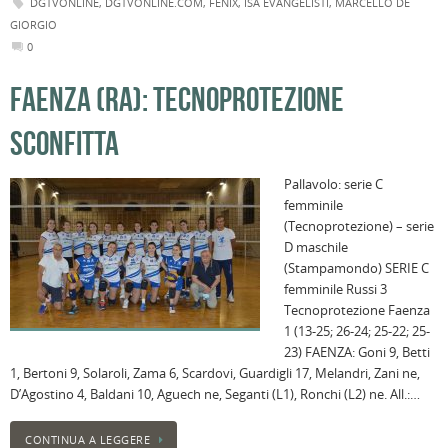
DGTVONLINE
,
DGTVONLINE.COM
,
FENIX
,
ISA EVANGELISTI
,
MARCELLO DE
GIORGIO
0
FAENZA (RA): TECNOPROTEZIONE
SCONFITTA
Pallavolo: serie C
femminile
(Tecnoprotezione) – serie
D maschile
(Stampamondo) SERIE C
femminile Russi 3
Tecnoprotezione Faenza
1 (13-25; 26-24; 25-22; 25-
23) FAENZA: Goni 9, Betti
1, Bertoni 9, Solaroli, Zama 6, Scardovi, Guardigli 17, Melandri, Zani ne,
D’Agostino 4, Baldani 10, Aguech ne, Seganti (L1), Ronchi (L2) ne. All.:…
CONTINUA A LEGGERE