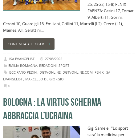
25; 25-22, 15-8) FENIX
FAENZA: Casini 17, Tomat
9, Alberti 11, Gorini,
Ceroni 10, Guardigli 16, Emiliani, Grillini 11, Martelli (L2), Greco (L1),
Maines. All.: Serattini…
CONTINUA A LEGGERE
ISA EVANGELISTI
27/03/2022
EMILIA ROMAGNA
,
REDAZIONI
,
SPORT
BCC FANO PEDINI
,
DGTVONLINE
,
DGTVONLINE.COM
,
FENIX
,
ISA
EVANGELISTI
,
MARCELLO DE GIORGIO
0
BOLOGNA : LA VIRTUS SCHERMA
ABBRACCIA L’UCRAINA
Gigi Samele : “Lo sport
sara’ la medicina per