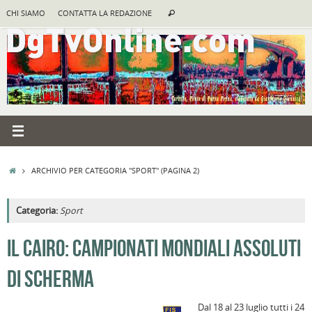
Vai
Cerca:
CHI SIAMO
CONTATTA LA REDAZIONE
Cerca
al
contenuto
HOME
ARCHIVIO PER CATEGORIA "SPORT"
(PAGINA 2)
Categoria:
Sport
IL CAIRO: CAMPIONATI MONDIALI ASSOLUTI
DI SCHERMA
Dal 18 al 23 luglio tutti i 24