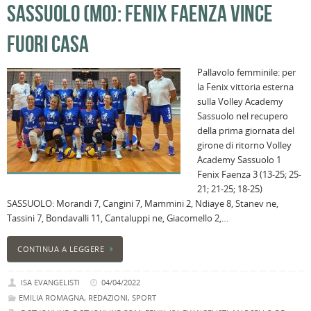
SASSUOLO (MO): FENIX FAENZA VINCE
FUORI CASA
Pallavolo femminile: per
la Fenix vittoria esterna
sulla Volley Academy
Sassuolo nel recupero
della prima giornata del
girone di ritorno Volley
Academy Sassuolo 1
Fenix Faenza 3 (13-25; 25-
21; 21-25; 18-25)
SASSUOLO: Morandi 7, Cangini 7, Mammini 2, Ndiaye 8, Stanev ne,
Tassini 7, Bondavalli 11, Cantaluppi ne, Giacomello 2,…
CONTINUA A LEGGERE
ISA EVANGELISTI
04/04/2022
EMILIA ROMAGNA
,
REDAZIONI
,
SPORT