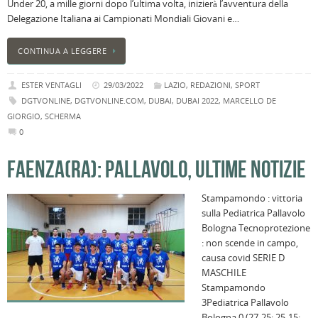
Under 20, a mille giorni dopo l’ultima volta, inizierà l’avventura della
Delegazione Italiana ai Campionati Mondiali Giovani e…
CONTINUA A LEGGERE
ESTER VENTAGLI
29/03/2022
LAZIO
,
REDAZIONI
,
SPORT
DGTVONLINE
,
DGTVONLINE.COM
,
DUBAI
,
DUBAI 2022
,
MARCELLO DE
GIORGIO
,
SCHERMA
0
FAENZA(RA): PALLAVOLO, ULTIME NOTIZIE
Stampamondo : vittoria
sulla Pediatrica Pallavolo
Bologna Tecnoprotezione
: non scende in campo,
causa covid SERIE D
MASCHILE
Stampamondo
3Pediatrica Pallavolo
Bologna 0 (27-25; 25-15;