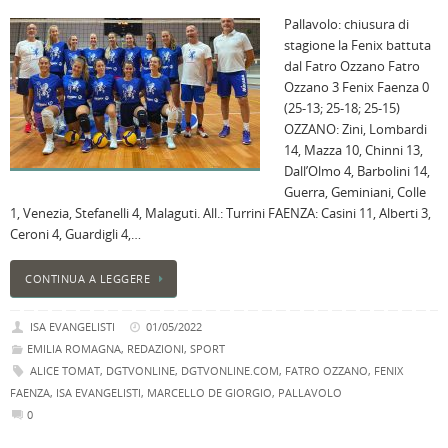
Pallavolo: chiusura di
stagione la Fenix battuta
dal Fatro Ozzano Fatro
Ozzano 3 Fenix Faenza 0
(25-13; 25-18; 25-15)
OZZANO: Zini, Lombardi
14, Mazza 10, Chinni 13,
Dall’Olmo 4, Barbolini 14,
Guerra, Geminiani, Colle
1, Venezia, Stefanelli 4, Malaguti. All.: Turrini FAENZA: Casini 11, Alberti 3,
Ceroni 4, Guardigli 4,…
CONTINUA A LEGGERE
ISA EVANGELISTI
01/05/2022
EMILIA ROMAGNA
,
REDAZIONI
,
SPORT
ALICE TOMAT
,
DGTVONLINE
,
DGTVONLINE.COM
,
FATRO OZZANO
,
FENIX
FAENZA
,
ISA EVANGELISTI
,
MARCELLO DE GIORGIO
,
PALLAVOLO
0