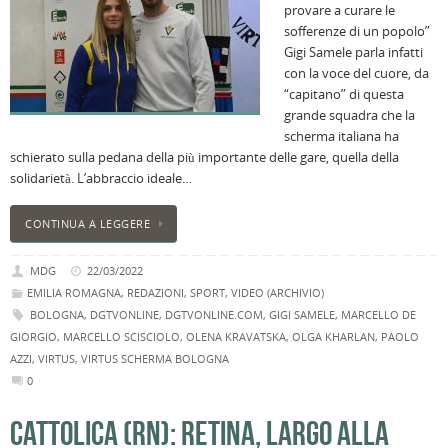
provare a curare le
sofferenze di un popolo”
Gigi Samele parla infatti
con la voce del cuore, da
“capitano” di questa
grande squadra che la
scherma italiana ha
schierato sulla pedana della più importante delle gare, quella della
solidarietà. L’abbraccio ideale…
CONTINUA A LEGGERE
MDG
22/03/2022
EMILIA ROMAGNA
,
REDAZIONI
,
SPORT
,
VIDEO (ARCHIVIO)
BOLOGNA
,
DGTVONLINE
,
DGTVONLINE.COM
,
GIGI SAMELE
,
MARCELLO DE
GIORGIO
,
MARCELLO SCISCIOLO
,
OLENA KRAVATSKA
,
OLGA KHARLAN
,
PAOLO
AZZI
,
VIRTUS
,
VIRTUS SCHERMA BOLOGNA
0
CATTOLICA (RN): RETINA, LARGO ALLA