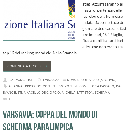
atleti Azzurri saranno ai
nastri di partenza delle
fasi clou della kermesse
iridata Dopo il trittico di
giornate dedicate alle fasi
preliminari, 15-17 luglio,
l’Italia qualifica tutti i sei
atleti che non erano tra i
top 16 del ranking mondiale. Nella Sciabola…
CONTINUA A LEGGERE
ISA EVANGELISTI
17/07/2022
NEWS
,
SPORT
,
VIDEO (ARCHIVIO)
ARIANNA ERRIGO
,
DGTVONLINE
,
DGTVONLINE.COM
,
ELOISA PASSARO
,
ISA
EVANGELISTI
,
MARCELLO DE GIORGIO
,
MICHELA BATTISTON
,
SCHERMA
0
VARSAVIA: COPPA DEL MONDO DI
SCHERMA PARALIMPICA