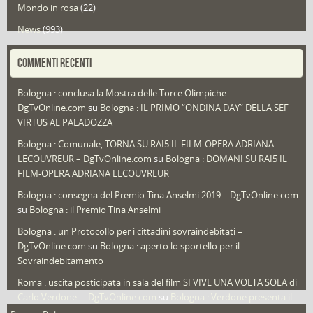
Mondo in rosa
(22)
News
(993)
Portfolio
(1)
COMMENTI RECENTI
Puglia
(30)
Bologna : conclusa la Mostra delle Torce Olimpiche –
Redazioni
(1.049)
DgTvOnline.com
su
Bologna : IL PRIMO “ONDINA DAY” DELLA SEF
Speciali
(22)
VIRTUS AL PALADOZZA
Sport
(61)
Bologna : Comunale, TORNA SU RAI5 IL FILM-OPERA ADRIANA
LECOUVREUR – DgTvOnline.com
su
Bologna : DOMANI SU RAI5 IL
That's Bologna Magazine
(25)
FILM-OPERA ADRIANA LECOUVREUR
Veneto
(12)
Bologna : consegna del Premio Tina Anselmi 2019 – DgTvOnline.com
Video (archivio)
(263)
su
Bologna : il Premio Tina Anselmi
Video in primo piano
(6)
Bologna : un Protocollo per i cittadini sovraindebitati –
DgTvOnline.com
su
Bologna : aperto lo sportello per il
Sovraindebitamento
Roma : uscita posticipata in sala del film SI VIVE UNA VOLTA SOLA di
Carlo Verdone. – DgTvOnline.com
su
Bologna : Verdone presenta il
nuovo film