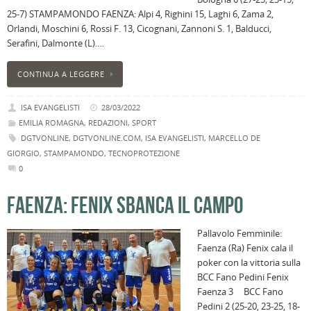
25-7) STAMPAMONDO FAENZA: Alpi 4, Righini 15, Laghi 6, Zama 2,
Orlandi, Moschini 6, Rossi F. 13, Cicognani, Zannoni S. 1, Balducci,
Serafini, Dalmonte (L).…
CONTINUA A LEGGERE
ISA EVANGELISTI
28/03/2022
EMILIA ROMAGNA
,
REDAZIONI
,
SPORT
DGTVONLINE
,
DGTVONLINE.COM
,
ISA EVANGELISTI
,
MARCELLO DE
GIORGIO
,
STAMPAMONDO
,
TECNOPROTEZIONE
0
FAENZA: FENIX SBANCA IL CAMPO
Pallavolo Femminile:
Faenza (Ra) Fenix cala il
poker con la vittoria sulla
BCC Fano Pedini Fenix
Faenza 3 BCC Fano
Pedini 2 (25-20, 23-25, 18-