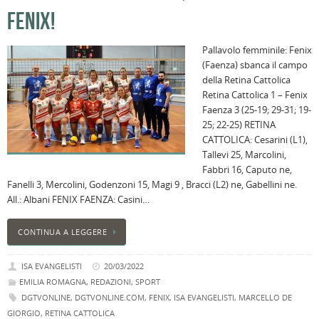
FENIX!
Pallavolo femminile: Fenix
(Faenza) sbanca il campo
della Retina Cattolica
Retina Cattolica 1 – Fenix
Faenza 3 (25-19; 29-31; 19-
25; 22-25) RETINA
CATTOLICA: Cesarini (L1),
Tallevi 25, Marcolini,
Fabbri 16, Caputo ne,
Fanelli 3, Mercolini, Godenzoni 15, Magi 9 , Bracci (L2) ne, Gabellini ne.
All.: Albani FENIX FAENZA: Casini…
CONTINUA A LEGGERE
ISA EVANGELISTI
20/03/2022
EMILIA ROMAGNA
,
REDAZIONI
,
SPORT
DGTVONLINE
,
DGTVONLINE.COM
,
FENIX
,
ISA EVANGELISTI
,
MARCELLO DE
GIORGIO
,
RETINA CATTOLICA