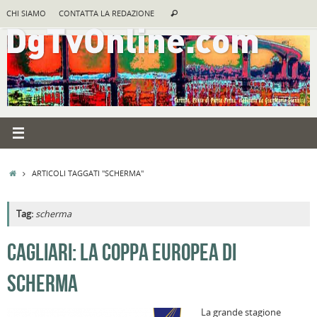
Vai
Cerca:
CHI SIAMO
CONTATTA LA REDAZIONE
Cerca
al
contenuto
HOME
ARTICOLI TAGGATI "SCHERMA"
Tag:
scherma
A
CAGLIARI: LA COPPA EUROPEA DI
R
SCHERMA
B
I
La grande stagione
C