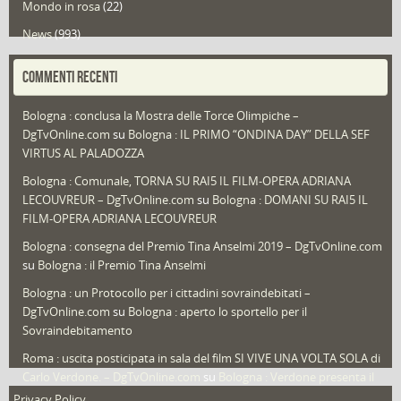
Mondo in rosa
(22)
News
(993)
Portfolio
(1)
COMMENTI RECENTI
Puglia
(30)
Bologna : conclusa la Mostra delle Torce Olimpiche –
Redazioni
(1.050)
DgTvOnline.com
su
Bologna : IL PRIMO “ONDINA DAY” DELLA SEF
Speciali
(22)
VIRTUS AL PALADOZZA
Sport
(61)
Bologna : Comunale, TORNA SU RAI5 IL FILM-OPERA ADRIANA
LECOUVREUR – DgTvOnline.com
su
Bologna : DOMANI SU RAI5 IL
That's Bologna Magazine
(25)
FILM-OPERA ADRIANA LECOUVREUR
Veneto
(12)
Bologna : consegna del Premio Tina Anselmi 2019 – DgTvOnline.com
Video (archivio)
(263)
su
Bologna : il Premio Tina Anselmi
Video in primo piano
(6)
Bologna : un Protocollo per i cittadini sovraindebitati –
DgTvOnline.com
su
Bologna : aperto lo sportello per il
Sovraindebitamento
Roma : uscita posticipata in sala del film SI VIVE UNA VOLTA SOLA di
Carlo Verdone. – DgTvOnline.com
su
Bologna : Verdone presenta il
nuovo film
Privacy Policy