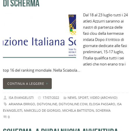
DI SCHERMA
l
s
Dal 18 al 23 luglio tutti i 24
P
atleti Azzurri saranno ai
v
nastri di partenza delle
ai
fasi clou della kermesse
l
iridata Dopo il trittico di
B
giornate dedicate alle fasi
E
preliminari, 15-17 luglio,
2
l’Italia qualifica tutti i sei
n
atleti che non erano tra i
a
top 16 del ranking mondiale. Nella Sciabola…
e
s
CONTINUA A LEGGERE
i
ci
ISA EVANGELISTI
17/07/2022
NEWS
,
SPORT
,
VIDEO (ARCHIVIO)
ARIANNA ERRIGO
,
DGTVONLINE
,
DGTVONLINE.COM
,
ELOISA PASSARO
,
ISA
EVANGELISTI
,
MARCELLO DE GIORGIO
,
MICHELA BATTISTON
,
SCHERMA
0