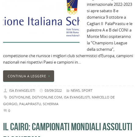
internazionale 2022-2023
B
si apre sabato 8 e
C
domenica 9 ottobre a
L
Cagliari Il PalaPirastu e le
C
palestre A e B del CONI a
B
Monte Mixi ospiteranno
c
la “Champions League
la
della scherma”,
n
competizione che riunisce i migliori club schermistici d’Europa, campioni
U
nazionali nei rispettivi Paesi e campioni in…
H
B
CONTINUA A LEGGERE
:
p
ISA EVANGELISTI
03/09/2022
NEWS
,
SPORT
il
DGTVONLINE
,
DGTVONLINE.COM
,
ISA EVANGELISTI
,
MARCELLO DE
2
GIORGIO
,
PALAPIRASTU
,
SCHERMA
a
0
B
f
IL CAIRO: CAMPIONATI MONDIALI ASSOLUTI
al
M