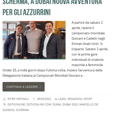
SCHERMA, A DUBAI NUOVA AVVENTURA
PER GLI AZZURRINI
A partire da sabato 2
aprile, riparte il
campionato mondiale
Giovani e Cadetti negli
Emirati Arabi Uniti. Si
(ri)parte. Sabato 2 aprile,
con le prime gare
individuali di sciabola
maschile e femminile
Under 20, a mille giorni dopo l’ultima volta, inizierà l’avventura della
Delegazione Italiana ai Campionati Mondiali Giovani e…
CONTINUA A LEGGERE
ESTER VENTAGLI
29/03/2022
LAZIO
,
REDAZIONI
,
SPORT
DGTVONLINE
,
DGTVONLINE.COM
,
DUBAI
,
DUBAI 2022
,
MARCELLO DE
GIORGIO
,
SCHERMA