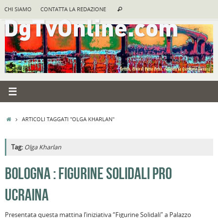
Vai
Cerca:
CHI SIAMO
CONTATTA LA REDAZIONE
Cerca
al
contenuto
HOME
ARTICOLI TAGGATI "OLGA KHARLAN"
Tag:
Olga Kharlan
A
BOLOGNA : FIGURINE SOLIDALI PRO
R
UCRAINA
F
a
Presentata questa mattina l’iniziativa “Figurine Solidali” a Palazzo
B