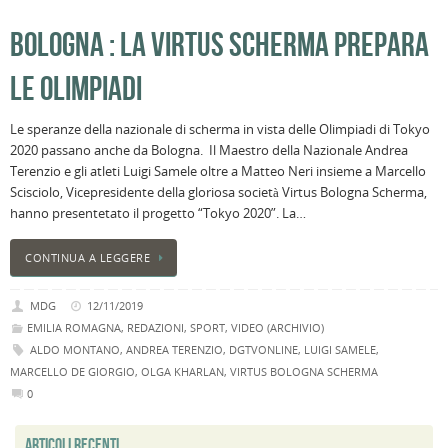
BOLOGNA : LA VIRTUS SCHERMA PREPARA
LE OLIMPIADI
Le speranze della nazionale di scherma in vista delle Olimpiadi di Tokyo
2020 passano anche da Bologna. Il Maestro della Nazionale Andrea
Terenzio e gli atleti Luigi Samele oltre a Matteo Neri insieme a Marcello
Scisciolo, Vicepresidente della gloriosa società Virtus Bologna Scherma,
hanno presentetato il progetto “Tokyo 2020”. La…
CONTINUA A LEGGERE
MDG
12/11/2019
EMILIA ROMAGNA
,
REDAZIONI
,
SPORT
,
VIDEO (ARCHIVIO)
ALDO MONTANO
,
ANDREA TERENZIO
,
DGTVONLINE
,
LUIGI SAMELE
,
MARCELLO DE GIORGIO
,
OLGA KHARLAN
,
VIRTUS BOLOGNA SCHERMA
0
ARTICOLI RECENTI