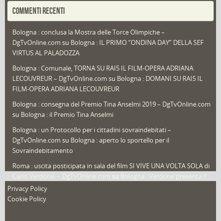
Portfolio
(1)
COMMENTI RECENTI
Puglia
(30)
Bologna : conclusa la Mostra delle Torce Olimpiche –
Redazioni
(1.052)
DgTvOnline.com
su
Bologna : IL PRIMO “ONDINA DAY” DELLA SEF
Speciali
(22)
VIRTUS AL PALADOZZA
Sport
(61)
Bologna : Comunale, TORNA SU RAI5 IL FILM-OPERA ADRIANA
LECOUVREUR – DgTvOnline.com
su
Bologna : DOMANI SU RAI5 IL
That's Bologna Magazine
(25)
FILM-OPERA ADRIANA LECOUVREUR
Veneto
(12)
Bologna : consegna del Premio Tina Anselmi 2019 – DgTvOnline.com
Video (archivio)
(263)
su
Bologna : il Premio Tina Anselmi
Video in primo piano
(6)
Bologna : un Protocollo per i cittadini sovraindebitati –
DgTvOnline.com
su
Bologna : aperto lo sportello per il
Sovraindebitamento
Roma : uscita posticipata in sala del film SI VIVE UNA VOLTA SOLA di
Carlo Verdone. – DgTvOnline.com
su
Bologna : Verdone presenta il
nuovo film
Privacy Policy
Cookie Policy