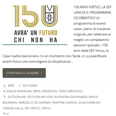
150 ANNI VIRTUS, LA SEF
LANCIA IL PROGRAMMA
CELEBRATIVO Un
programma di eventi
vasto, pieno di iniziative
originali, per celebrare al
meglio un compleanno
davvero speciale: i 150
anni della SEF Virtus, la
Casa madre bianconera. In un momento non facile, in cui pianificare
eventi futuri che coinvolgano la cittadinanza…
CONTINUA A LEGGERE
MDG
20/12/2020
EMILIA ROMAGNA
,
NEWS
,
REDAZIONI
,
VIDEO (ARCHIVIO)
DGTVONLINE
,
DGTVONLINE.COM
,
ELEONORA GIOVANARDI
,
EMILIO
BAUMANN
,
MARCELLO DE GIORGIO
,
MARTINA CAIRONI
,
OLGA KHARLAN
,
ONDINA VALLA
,
SEF VIRTUS
,
VIRTUS
0