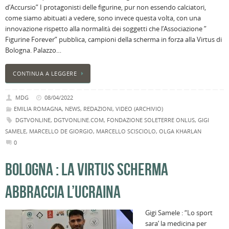
d’Accursio” I protagonisti delle figurine, pur non essendo calciatori,
i
come siamo abituati a vedere, sono invece questa volta, con una
M
innovazione rispetto alla normalità dei soggetti che l’Associazione ”
Ci
Figurine Forever” pubblica, campioni della scherma in forza alla Virtus di
r
Bologna. Palazzo…
a
B
CONTINUA A LEGGERE
I
C
MDG
08/04/2022
B
EMILIA ROMAGNA
,
NEWS
,
REDAZIONI
,
VIDEO (ARCHIVIO)
C
DGTVONLINE
,
DGTVONLINE.COM
,
FONDAZIONE SOLETERRE ONLUS
,
GIGI
L
C
SAMELE
,
MARCELLO DE GIORGIO
,
MARCELLO SCISCIOLO
,
OLGA KHARLAN
0
B
c
BOLOGNA : LA VIRTUS SCHERMA
la
n
ABBRACCIA L’UCRAINA
U
H
Gigi Samele : “Lo sport
B
sara’ la medicina per
: