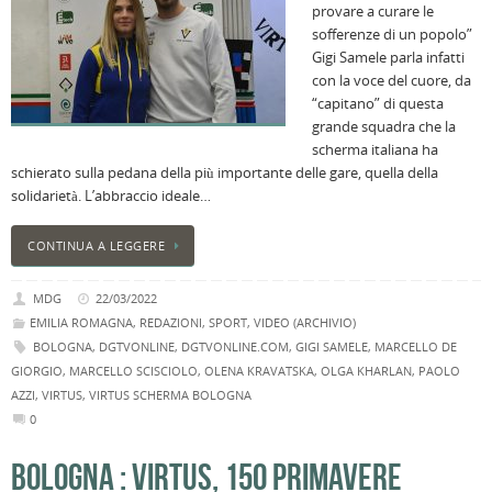
provare a curare le
p
sofferenze di un popolo”
il
Gigi Samele parla infatti
2
con la voce del cuore, da
a
“capitano” di questa
B
grande squadra che la
f
scherma italiana ha
al
schierato sulla pedana della più importante delle gare, quella della
M
solidarietà. L’abbraccio ideale…
l
s
CONTINUA A LEGGERE
P
v
MDG
22/03/2022
ai
EMILIA ROMAGNA
,
REDAZIONI
,
SPORT
,
VIDEO (ARCHIVIO)
l
BOLOGNA
,
DGTVONLINE
,
DGTVONLINE.COM
,
GIGI SAMELE
,
MARCELLO DE
GIORGIO
,
MARCELLO SCISCIOLO
,
OLENA KRAVATSKA
,
OLGA KHARLAN
,
PAOLO
AZZI
,
VIRTUS
,
VIRTUS SCHERMA BOLOGNA
0
BOLOGNA : VIRTUS, 150 PRIMAVERE