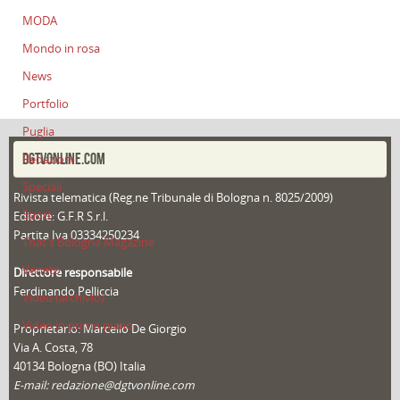
MODA
Mondo in rosa
News
Portfolio
Puglia
DGTVONLINE.COM
Redazioni
Speciali
Rivista telematica (Reg.ne Tribunale di Bologna n. 8025/2009)
Sport
Editore: G.F.R S.r.l.
Partita Iva 03334250234
That's Bologna Magazine
Veneto
Direttore responsabile
Ferdinando Pelliccia
Video (archivio)
Video in primo piano
Proprietario: Marcello De Giorgio
Via A. Costa, 78
40134 Bologna (BO) Italia
E-mail: redazione@dgtvonline.com