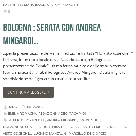
BARTOLETTI
,
MATIA BAZAR
,
SILVIA MEZZANOTTE
0
BOLOGNA : SERATA CON ANDREA
MINGARDI…
…per la presentazione del vinile in edizione limitata “Ho visto cose che…”
Ieri sera, in un noto locale di via Nazario Sauro, a Bologna, la
presentazione del “vinile”, ultima fatica musicale dell’ormai “veterano”
(per la musica italiana), il bolognese Andrea Mingardi. Quale migliore
soddisfazione del “giocare in casa” e contraddire…
CONTINUA A LEGGERE
MDG
18/12/2019
EMILIA ROMAGNA
,
REDAZIONI
,
VIDEO (ARCHIVIO)
ALBERTO BORTOLOTTI
,
ANDREA MINGARDI
,
DGTVONLINE
,
DGTVONLINE.COM
,
ERALDO TURRA
,
FILIPPO RASPANTI
,
GEMELLI RUGGERI
,
HO
VISTO COSE CHE...
,
LUCIANO MANZALINI
,
MARCELLO DE GIORGIO