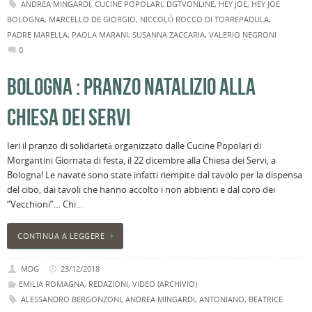
ANDREA MINGARDI
,
CUCINE POPOLARI
,
DGTVONLINE
,
HEY JOE
,
HEY JOE
BOLOGNA
,
MARCELLO DE GIORGIO
,
NICCOLÒ ROCCO DI TORREPADULA
,
PADRE MARELLA
,
PAOLA MARANI
,
SUSANNA ZACCARIA
,
VALERIO NEGRONI
0
BOLOGNA : PRANZO NATALIZIO ALLA
CHIESA DEI SERVI
Ieri il pranzo di solidarietà organizzato dalle Cucine Popolari di
Morgantini Giornata di festa, il 22 dicembre alla Chiesa dei Servi, a
Bologna! Le navate sono state infatti riempite dal tavolo per la dispensa
del cibo, dai tavoli che hanno accolto i non abbienti e dal coro dei
“Vecchioni”… Chi…
CONTINUA A LEGGERE
MDG
23/12/2018
EMILIA ROMAGNA
,
REDAZIONI
,
VIDEO (ARCHIVIO)
ALESSANDRO BERGONZONI
,
ANDREA MINGARDI
,
ANTONIANO
,
BEATRICE