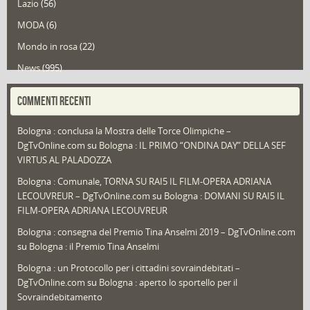
Lazio
(56)
MODA
(6)
Mondo in rosa
(22)
News
(995)
Portfolio
(1)
COMMENTI RECENTI
Puglia
(30)
Bologna : conclusa la Mostra delle Torce Olimpiche –
Redazioni
(1.052)
DgTvOnline.com
su
Bologna : IL PRIMO “ONDINA DAY” DELLA SEF
Speciali
(22)
VIRTUS AL PALADOZZA
Sport
(61)
Bologna : Comunale, TORNA SU RAI5 IL FILM-OPERA ADRIANA
LECOUVREUR – DgTvOnline.com
su
Bologna : DOMANI SU RAI5 IL
That's Bologna Magazine
(25)
FILM-OPERA ADRIANA LECOUVREUR
Veneto
(12)
Bologna : consegna del Premio Tina Anselmi 2019 – DgTvOnline.com
Video (archivio)
(263)
su
Bologna : il Premio Tina Anselmi
Video in primo piano
(6)
Bologna : un Protocollo per i cittadini sovraindebitati –
DgTvOnline.com
su
Bologna : aperto lo sportello per il
Sovraindebitamento