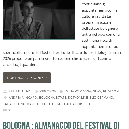
continuano gli
i
appuntamenti con la
M
cultura in città La
Ci
programmazione
r
dell’estate bolognese
a
entra nel vivo con una
B
settimana ricca di
I
appuntamenti culturali,
C
spettacoli e incontri diffusi sul territorio. Il cartellone di Bologna Estate
B
2026 propone un palinsesto d’eccezione che attraversa il centro
C
cittadino, i quartieri…
L
C
CONTINUA A LEGGERE
B
c
KATIA DI LUNA
23/07/2026
EMILIA ROMAGNA
,
NEWS
,
REDAZIONI
la
ANDREA MINGARDI
,
BOLOGNA ESTATE
,
DGTVONLINE
,
ELIO GERMANO
,
n
KATIA DI LUNA
,
MARCELLO DE GIORGIO
,
PAOLA CORTELLESI
U
0
H
B
BOLOGNA : ALMANACCO DEL FESTIVAL DI
: