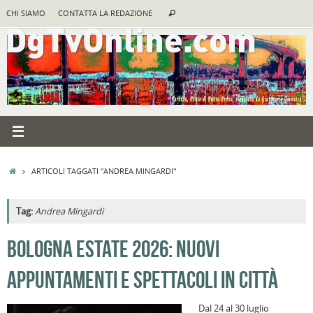
Vai
Cerca:
CHI SIAMO
CONTATTA LA REDAZIONE
Cerca
al
contenuto
HOME
ARTICOLI TAGGATI "ANDREA MINGARDI"
Tag:
Andrea Mingardi
A
BOLOGNA ESTATE 2026: NUOVI
R
APPUNTAMENTI E SPETTACOLI IN CITTÀ
F
a
Dal 24 al 30 luglio
B