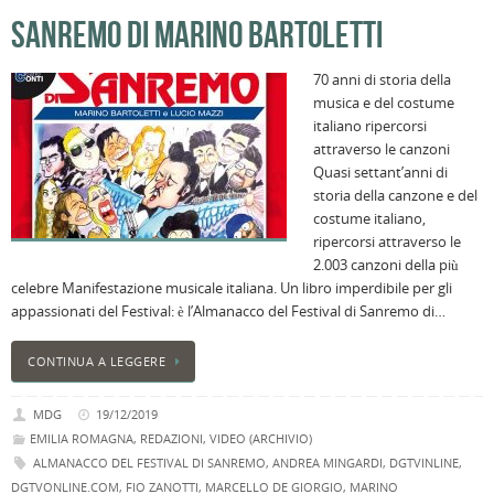
p
SANREMO DI MARINO BARTOLETTI
il
2
70 anni di storia della
a
musica e del costume
B
italiano ripercorsi
f
attraverso le canzoni
al
Quasi settant’anni di
M
storia della canzone e del
l
costume italiano,
s
ripercorsi attraverso le
P
2.003 canzoni della più
v
celebre Manifestazione musicale italiana. Un libro imperdibile per gli
ai
appassionati del Festival: è l’Almanacco del Festival di Sanremo di…
l
CONTINUA A LEGGERE
MDG
19/12/2019
EMILIA ROMAGNA
,
REDAZIONI
,
VIDEO (ARCHIVIO)
ALMANACCO DEL FESTIVAL DI SANREMO
,
ANDREA MINGARDI
,
DGTVINLINE
,
DGTVONLINE.COM
,
FIO ZANOTTI
,
MARCELLO DE GIORGIO
,
MARINO