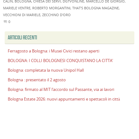
CALIN
,
BOLOGNA
,
CHIESA DEI SERVI
,
DGTVONLINE
,
MARCELLO DE GIORGIO
,
MARIELE VENTRE
,
ROBERTO MORGANTINI
,
THAT'S BOLOGNA MAGAZINE
,
VECCHIONI DI MARIELE
,
ZECCHINO D'ORO
0
ARTICOLI RECENTI
Ferragosto a Bologna: i Musei Civici restano aperti
BOLOGNA: I COLLI BOLOGNESI CONQUISTANO LA CITTA’
Bologna: completata la nuova Unipol Hall
Bologna : presentato il 2 agosto
Bologna: firmato al MIT l’accordo sul Passante, via ai lavori
Bologna Estate 2026: nuovi appuntamenti e spettacoli in città