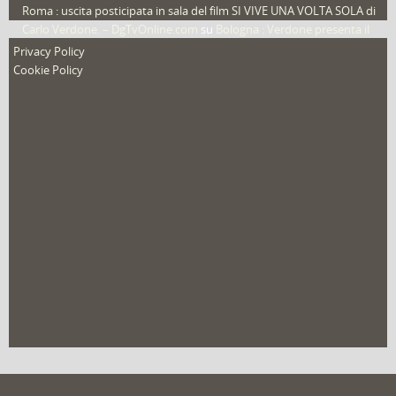
Roma : uscita posticipata in sala del film SI VIVE UNA VOLTA SOLA di
Carlo Verdone. – DgTvOnline.com
su
Bologna : Verdone presenta il
nuovo film
Privacy Policy
Cookie Policy