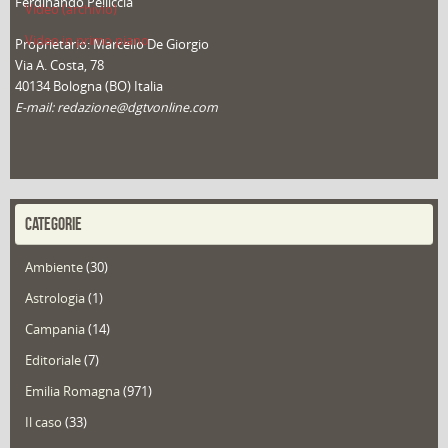
Ferdinando Pelliccia
Video (archivio)
Video in primo piano
Proprietario: Marcello De Giorgio
Via A. Costa, 78
40134 Bologna (BO) Italia
E-mail: redazione@dgtvonline.com
CATEGORIE
Ambiente
(30)
Astrologia
(1)
Campania
(14)
Editoriale
(7)
Emilia Romagna
(971)
Il caso
(33)