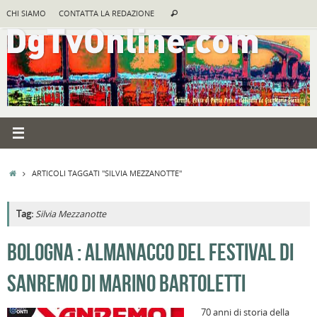
Vai
Cerca:
CHI SIAMO
CONTATTA LA REDAZIONE
Cerca
al
contenuto
HOME
ARTICOLI TAGGATI "SILVIA MEZZANOTTE"
Tag:
Silvia Mezzanotte
A
BOLOGNA : ALMANACCO DEL FESTIVAL DI
R
SANREMO DI MARINO BARTOLETTI
B
I
70 anni di storia della
C