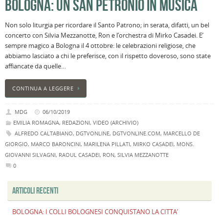
BOLOGNA: UN SAN PETRONIO IN MUSICA
l
s
Non solo liturgia per ricordare il Santo Patrono; in serata, difatti, un bel
P
concerto con Silvia Mezzanotte, Ron e l’orchestra di Mirko Casadei. E’
v
sempre magico a Bologna il 4 ottobre: le celebrazioni religiose, che
ai
abbiamo lasciato a chi le preferisce, con il rispetto doveroso, sono state
l
affiancate da quelle…
B
E
CONTINUA A LEGGERE
2
n
MDG
06/10/2019
a
EMILIA ROMAGNA
,
REDAZIONI
,
VIDEO (ARCHIVIO)
e
ALFREDO CALTABIANO
,
DGTVONLINE
,
DGTVONLINE.COM
,
MARCELLO DE
s
GIORGIO
,
MARCO BARONCINI
,
MARILENA PILLATI
,
MIRKO CASADEI
,
MONS.
i
GIOVANNI SILVAGNI
,
RAOUL CASADEI
,
RON
,
SILVIA MEZZANOTTE
ci
0
ARTICOLI RECENTI
BOLOGNA: I COLLI BOLOGNESI CONQUISTANO LA CITTA’