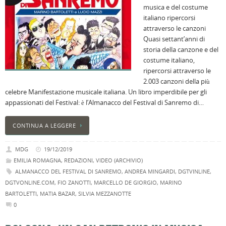
musica e del costume
B
italiano ripercorsi
C
attraverso le canzoni
L
Quasi settant’anni di
C
storia della canzone e del
B
costume italiano,
c
ripercorsi attraverso le
la
2.003 canzoni della più
n
celebre Manifestazione musicale italiana. Un libro imperdibile per gli
U
appassionati del Festival: è l’Almanacco del Festival di Sanremo di…
H
B
CONTINUA A LEGGERE
:
p
MDG
19/12/2019
il
EMILIA ROMAGNA
,
REDAZIONI
,
VIDEO (ARCHIVIO)
2
ALMANACCO DEL FESTIVAL DI SANREMO
,
ANDREA MINGARDI
,
DGTVINLINE
,
a
DGTVONLINE.COM
,
FIO ZANOTTI
,
MARCELLO DE GIORGIO
,
MARINO
B
BARTOLETTI
,
MATIA BAZAR
,
SILVIA MEZZANOTTE
f
0
al
M