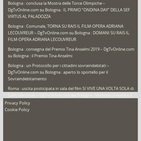
Bologna : conclusa la Mostra delle Torce Olimpiche –
Redazioni
(1.049)
DgTvOnline.com
su
Bologna : IL PRIMO “ONDINA DAY” DELLA SEF
Speciali
(22)
VIRTUS AL PALADOZZA
Sport
(61)
Bologna : Comunale, TORNA SU RAI5 IL FILM-OPERA ADRIANA
LECOUVREUR – DgTvOnline.com
su
Bologna : DOMANI SU RAI5 IL
That's Bologna Magazine
(25)
FILM-OPERA ADRIANA LECOUVREUR
Veneto
(12)
Bologna : consegna del Premio Tina Anselmi 2019 – DgTvOnline.com
Video (archivio)
(263)
su
Bologna : il Premio Tina Anselmi
Video in primo piano
(6)
Bologna : un Protocollo per i cittadini sovraindebitati –
DgTvOnline.com
su
Bologna : aperto lo sportello per il
Sovraindebitamento
Roma : uscita posticipata in sala del film SI VIVE UNA VOLTA SOLA di
Carlo Verdone. – DgTvOnline.com
su
Bologna : Verdone presenta il
nuovo film
Privacy Policy
Cookie Policy