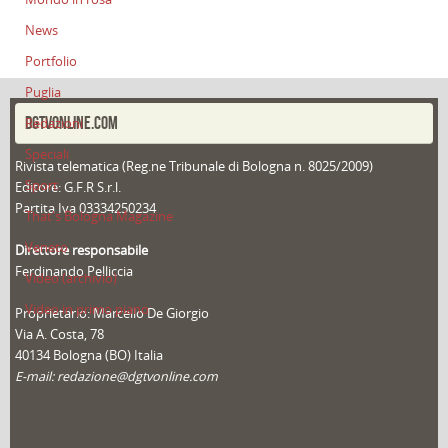
News
Portfolio
Puglia
DGTVONLINE.COM
Redazioni
Speciali
Rivista telematica (Reg.ne Tribunale di Bologna n. 8025/2009)
Sport
Editore: G.F.R S.r.l.
Partita Iva 03334250234
That's Bologna Magazine
Veneto
Direttore responsabile
Ferdinando Pelliccia
Video (archivio)
Video in primo piano
Proprietario: Marcello De Giorgio
Via A. Costa, 78
40134 Bologna (BO) Italia
E-mail: redazione@dgtvonline.com