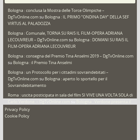
Puglia
(30)
Bologna : conclusa la Mostra delle Torce Olimpiche –
Redazioni
(1.050)
DgTvOnline.com
su
Bologna : IL PRIMO “ONDINA DAY” DELLA SEF
Speciali
(22)
VIRTUS AL PALADOZZA
Sport
(61)
Bologna : Comunale, TORNA SU RAI5 IL FILM-OPERA ADRIANA
LECOUVREUR – DgTvOnline.com
su
Bologna : DOMANI SU RAI5 IL
That's Bologna Magazine
(25)
FILM-OPERA ADRIANA LECOUVREUR
Veneto
(12)
Bologna : consegna del Premio Tina Anselmi 2019 – DgTvOnline.com
Video (archivio)
(263)
su
Bologna : il Premio Tina Anselmi
Video in primo piano
(6)
Bologna : un Protocollo per i cittadini sovraindebitati –
DgTvOnline.com
su
Bologna : aperto lo sportello per il
Sovraindebitamento
Roma : uscita posticipata in sala del film SI VIVE UNA VOLTA SOLA di
Carlo Verdone. – DgTvOnline.com
su
Bologna : Verdone presenta il
nuovo film
Privacy Policy
Cookie Policy