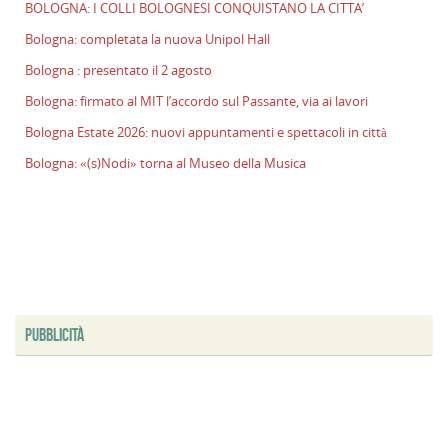
BOLOGNA: I COLLI BOLOGNESI CONQUISTANO LA CITTA’
l
s
Bologna: completata la nuova Unipol Hall
P
Bologna : presentato il 2 agosto
v
Bologna: firmato al MIT l’accordo sul Passante, via ai lavori
ai
l
Bologna Estate 2026: nuovi appuntamenti e spettacoli in città
B
Bologna: «(s)Nodi» torna al Museo della Musica
E
2
n
a
e
s
i
ci
PUBBLICITÀ