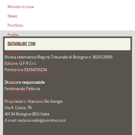
Mondo in rosa
News
Portfolio
Puglia
DGTVONLINE.COM
Redazioni
Speciali
Rivista telematica (Reg.ne Tribunale di Bologna n. 8025/2009)
Sport
Editore: G.F.R S.r.l.
Partita Iva 03334250234
That's Bologna Magazine
Veneto
Direttore responsabile
Ferdinando Pelliccia
Video (archivio)
Video in primo piano
Proprietario: Marcello De Giorgio
Via A. Costa, 78
40134 Bologna (BO) Italia
E-mail: redazione@dgtvonline.com