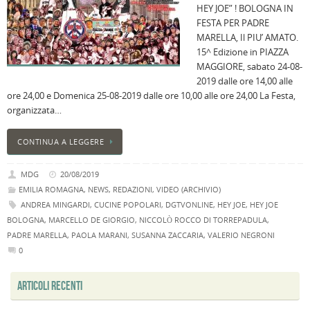
HEY JOE” ! BOLOGNA IN
B
FESTA PER PADRE
C
MARELLA, Il PIU’ AMATO.
L
15^ Edizione in PIAZZA
C
MAGGIORE, sabato 24-08-
B
2019 dalle ore 14,00 alle
c
ore 24,00 e Domenica 25-08-2019 dalle ore 10,00 alle ore 24,00 La Festa,
la
organizzata…
n
U
CONTINUA A LEGGERE
H
B
MDG
20/08/2019
:
EMILIA ROMAGNA
,
NEWS
,
REDAZIONI
,
VIDEO (ARCHIVIO)
p
ANDREA MINGARDI
,
CUCINE POPOLARI
,
DGTVONLINE
,
HEY JOE
,
HEY JOE
il
BOLOGNA
,
MARCELLO DE GIORGIO
,
NICCOLÒ ROCCO DI TORREPADULA
,
2
PADRE MARELLA
,
PAOLA MARANI
,
SUSANNA ZACCARIA
,
VALERIO NEGRONI
a
0
B
f
ARTICOLI RECENTI
al
M