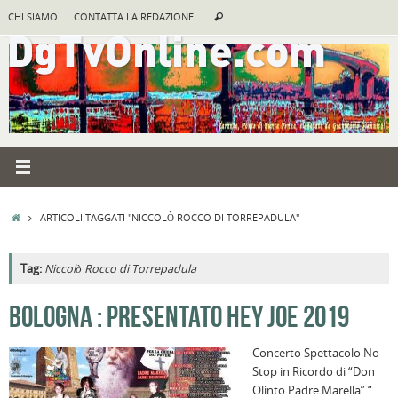
Vai
Cerca:
CHI SIAMO
CONTATTA LA REDAZIONE
Cerca
al
contenuto
HOME
ARTICOLI TAGGATI "NICCOLÒ ROCCO DI TORREPADULA"
Tag:
Niccolò Rocco di Torrepadula
A
BOLOGNA : PRESENTATO HEY JOE 2019
R
Concerto Spettacolo No
B
Stop in Ricordo di “Don
I
Olinto Padre Marella” “
C