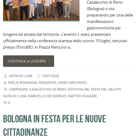
Casalecchio di Reno
(Bologna) si sta
preparando per una delle
manifestazioni
gastronomiche più
longeve ed amate dal territorio. L’evento è stato presentato
ufficialmente nella conferenza stampa dello scorso 10 luglio, tenutasi
presso l’ExtraBO, in Piazza Nettuno a…
CONTINUA A LEGGERE
KATIA DI LUNA
14/07/2026
EMILIA ROMAGNA
,
REDAZIONI
,
VIDEO (ARCHIVIO)
CARPIGIANI
,
CASALECCHIO DI RENO
,
DGTVONLINE
,
FESTA DEL GELATO
,
KATIA DI LUNA
,
MARCELLO DE GIORGIO
,
MATTEO RUGGERI
0
BOLOGNA IN FESTA PER LE NUOVE
CITTADINANZE