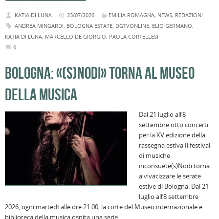
KATIA DI LUNA
23/07/2026
EMILIA ROMAGNA
,
NEWS
,
REDAZIONI
ANDREA MINGARDI
,
BOLOGNA ESTATE
,
DGTVONLINE
,
ELIO GERMANO
,
KATIA DI LUNA
,
MARCELLO DE GIORGIO
,
PAOLA CORTELLESI
0
BOLOGNA: «(S)NODI» TORNA AL MUSEO
DELLA MUSICA
Dal 21 luglio all’8
settembre otto concerti
per la XV edizione della
rassegna estiva Il festival
di musiche
inconsuete(s)Nodi torna
a vivacizzare le serate
estive di Bologna. Dal 21
luglio all’8 settembre
2026, ogni martedì alle ore 21.00, la corte del Museo internazionale e
biblioteca della musica ospita una serie…