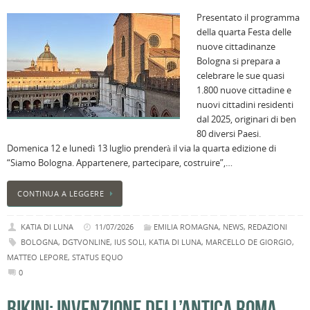
Presentato il programma
della quarta Festa delle
nuove cittadinanze
Bologna si prepara a
celebrare le sue quasi
1.800 nuove cittadine e
nuovi cittadini residenti
dal 2025, originari di ben
80 diversi Paesi.
Domenica 12 e lunedì 13 luglio prenderà il via la quarta edizione di
“Siamo Bologna. Appartenere, partecipare, costruire”,…
CONTINUA A LEGGERE
KATIA DI LUNA
11/07/2026
EMILIA ROMAGNA
,
NEWS
,
REDAZIONI
BOLOGNA
,
DGTVONLINE
,
IUS SOLI
,
KATIA DI LUNA
,
MARCELLO DE GIORGIO
,
MATTEO LEPORE
,
STATUS EQUO
0
BIKINI: INVENZIONE DELL’ANTICA ROMA,