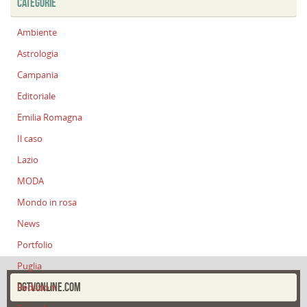
CATEGORIE
Ambiente
Astrologia
Campania
Editoriale
Emilia Romagna
Il caso
Lazio
MODA
Mondo in rosa
News
Portfolio
Puglia
DGTVONLINE.COM
Redazioni