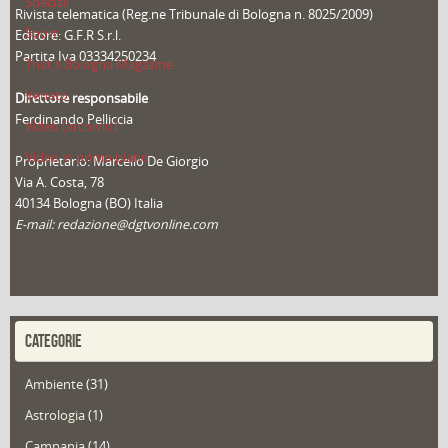
Speciali
Rivista telematica (Reg.ne Tribunale di Bologna n. 8025/2009)
Sport
Editore: G.F.R S.r.l.
Partita Iva 03334250234
That's Bologna Magazine
Veneto
Direttore responsabile
Ferdinando Pelliccia
Video (archivio)
Video in primo piano
Proprietario: Marcello De Giorgio
Via A. Costa, 78
40134 Bologna (BO) Italia
E-mail: redazione@dgtvonline.com
CATEGORIE
Ambiente
(31)
Astrologia
(1)
Campania
(14)