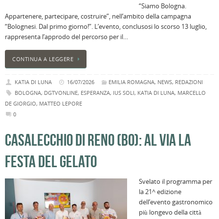
“Siamo Bologna.
Appartenere, partecipare, costruire”, nell’ambito della campagna
“Bolognesi. Dal primo giorno!”. L’evento, conclusosi lo scorso 13 luglio,
rappresenta l’approdo del percorso per il…
CONTINUA A LEGGERE
KATIA DI LUNA
16/07/2026
EMILIA ROMAGNA
,
NEWS
,
REDAZIONI
BOLOGNA
,
DGTVONLINE
,
ESPERANZA
,
IUS SOLI
,
KATIA DI LUNA
,
MARCELLO
DE GIORGIO
,
MATTEO LEPORE
0
CASALECCHIO DI RENO (BO): AL VIA LA
FESTA DEL GELATO
Svelato il programma per
la 21^ edizione
dell’evento gastronomico
più longevo della città