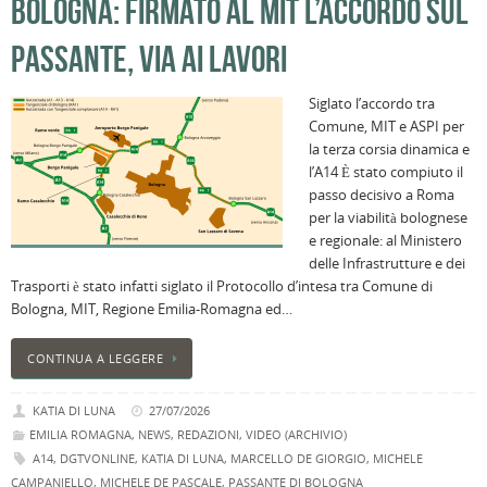
BOLOGNA: FIRMATO AL MIT L’ACCORDO SUL
PASSANTE, VIA AI LAVORI
Siglato l’accordo tra
Comune, MIT e ASPI per
la terza corsia dinamica e
l’A14 È stato compiuto il
passo decisivo a Roma
per la viabilità bolognese
e regionale: al Ministero
delle Infrastrutture e dei
Trasporti è stato infatti siglato il Protocollo d’intesa tra Comune di
Bologna, MIT, Regione Emilia-Romagna ed…
CONTINUA A LEGGERE
KATIA DI LUNA
27/07/2026
EMILIA ROMAGNA
,
NEWS
,
REDAZIONI
,
VIDEO (ARCHIVIO)
A14
,
DGTVONLINE
,
KATIA DI LUNA
,
MARCELLO DE GIORGIO
,
MICHELE
CAMPANIELLO
,
MICHELE DE PASCALE
,
PASSANTE DI BOLOGNA