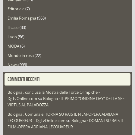
Editoriale
(7)
Emilia Romagna
(968)
Il caso
(33)
Lazio
(56)
MODA
(6)
Mondo in rosa
(22)
News
(993)
Portfolio
(1)
COMMENTI RECENTI
Puglia
(30)
Bologna : conclusa la Mostra delle Torce Olimpiche –
Redazioni
(1.049)
DgTvOnline.com
su
Bologna : IL PRIMO “ONDINA DAY” DELLA SEF
Speciali
(22)
VIRTUS AL PALADOZZA
Sport
(61)
Bologna : Comunale, TORNA SU RAI5 IL FILM-OPERA ADRIANA
LECOUVREUR – DgTvOnline.com
su
Bologna : DOMANI SU RAI5 IL
That's Bologna Magazine
(25)
FILM-OPERA ADRIANA LECOUVREUR
Veneto
(12)