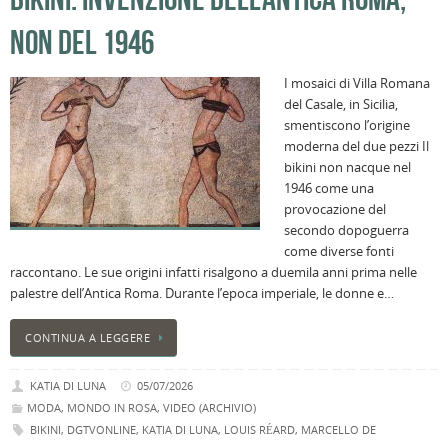
NON DEL 1946
I mosaici di Villa Romana
del Casale, in Sicilia,
smentiscono l’origine
moderna del due pezzi Il
bikini non nacque nel
1946 come una
provocazione del
secondo dopoguerra
come diverse fonti
raccontano. Le sue origini infatti risalgono a duemila anni prima nelle
palestre dell’Antica Roma. Durante l’epoca imperiale, le donne e…
CONTINUA A LEGGERE
KATIA DI LUNA
05/07/2026
MODA
,
MONDO IN ROSA
,
VIDEO (ARCHIVIO)
BIKINI
,
DGTVONLINE
,
KATIA DI LUNA
,
LOUIS RÉARD
,
MARCELLO DE