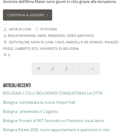
docente dell’Alma Mater sono giunti in città grazie alla donazione…
CONTINUA A LEGGERE
KATIA DI LUNA
01/07/2026
EMILIA ROMAGNA
,
NEWS
,
REDAZIONI
,
VIDEO (ARCHIVIO)
DGTVONLINE
,
KATIA DI LUNA
,
LINUS
,
MARCELLO DE GIORGIO
,
PALAZZO
POGGI
,
UMBERTO ECO
,
UNIVERSITÀ DI BOLOGNA
0
1
2
3
›
»
ARTICOLI RECENTI
BOLOGNA: I COLLI BOLOGNESI CONQUISTANO LA CITTA’
Bologna: completata la nuova Unipol Hall
Bologna : presentato il 2 agosto
Bologna: firmato al MIT l’accordo sul Passante, via ai lavori
Bologna Estate 2026: nuovi appuntamenti e spettacoli in città