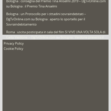
Bologna : consegna del Premio Tina Anselmi 2019 – DgTvOnline.com
Video (archivio)
(263)
su
Bologna : il Premio Tina Anselmi
Video in primo piano
(6)
Bologna : un Protocollo per i cittadini sovraindebitati –
DgTvOnline.com
su
Bologna : aperto lo sportello per il
Sovraindebitamento
Roma : uscita posticipata in sala del film SI VIVE UNA VOLTA SOLA di
Carlo Verdone. – DgTvOnline.com
su
Bologna : Verdone presenta il
nuovo film
Privacy Policy
Cookie Policy