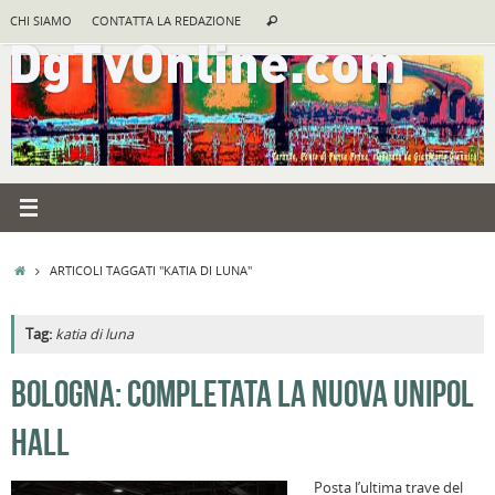
Vai
Cerca:
CHI SIAMO
CONTATTA LA REDAZIONE
Cerca
al
contenuto
HOME
ARTICOLI TAGGATI "KATIA DI LUNA"
Tag:
katia di luna
BOLOGNA: COMPLETATA LA NUOVA UNIPOL
HALL
Posta l’ultima trave del