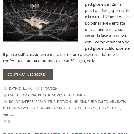
padiglione da 12mila
posti per fiere, spettacoli
e la Virtus L’Unipol Hall di
BolognaFiere è entrata
ufficialmente nella sua
seconda fase operativa
con il completamento del
padiglione polifunzionale.
Il punto sull’avanzamento dei lavori è stato presentato durante la
conferenza stampa tenutasi lo scorso 30 luglio, nella…
CONTINUA A LEGGERE
KATIA DI LUNA
31/07/2026
EMILIA ROMAGNA
,
REDAZIONI
,
VIDEO (ARCHIVIO)
BOLOGNAFIERE
,
CASA VIRTUS
,
DGTVONLINE
,
GIANPIERO CALZOLARI
,
KATIA
DI LUNA
,
MARCELLO DE GIORGIO
,
MATTEO LEPORE
,
UNIPOL
,
UNIPOL HALL
,
VIRTUS
0