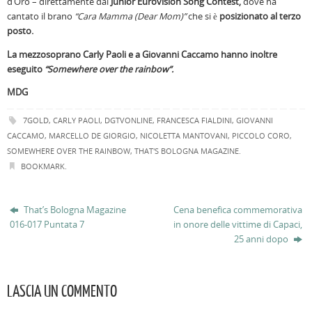
d’Oro – direttamente dal
Junior Eurovision Song Contest,
dove ha
cantato il brano
“Cara Mamma (Dear Mom)”
che si è
posizionato al terzo
posto.
La
mezzosoprano Carly Paoli e a Giovanni Caccamo
hanno inoltre
eseguito
“Somewhere over the rainbow”.
MDG
7GOLD
,
CARLY PAOLI
,
DGTVONLINE
,
FRANCESCA FIALDINI
,
GIOVANNI
CACCAMO
,
MARCELLO DE GIORGIO
,
NICOLETTA MANTOVANI
,
PICCOLO CORO
,
SOMEWHERE OVER THE RAINBOW
,
THAT'S BOLOGNA MAGAZINE
.
BOOKMARK
.
That’s Bologna Magazine
Cena benefica commemorativa
016-017 Puntata 7
in onore delle vittime di Capaci,
25 anni dopo
LASCIA UN COMMENTO