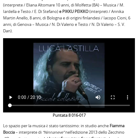
(interprete / Eliana Altomare 10 anni, di Molfetta (BA) – Musica / M.
Iardella e Testo / E. Di Stefano)
e PIKKU PEIKKO
(interpreti / Annika
Martin Anello, 8 anni, di Bologna e di origini finlandesi / Iacopo Cioni, 6
anni, di Genova – Musica / N. Di Valerio e Testo / N. Di Valerio – S. V.
Dan).
Puntata 8 016-017
Lo spazio per la musica è stato tantissimo: in studio anche
Fiamma
Boccia
– interprete di
“Ninnaneve”
nell’edizione 2013 dello Zecchino