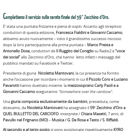
C
ompletiamo il servizio sulla serata finale del 59° Zecchino d’Oro.
E’ stata una puntata frizzante e piena di ospiti. Accanto agli strepitosi
conduttori di questa edizione,
Francesca Fialdini e Giovanni Caccamo
,
abbiamo avuto nuovamente – visto il grandissimo successo riscosso
dopo la loro partecipazione alla prima puntata –
Marco Presta e
Antonello Dose,
conduttori de
Il Ruggito del Coniglio
su Radio2 e
“voce
dei social”
allo Zecchino d’Oro, che hanno letto infatti i messaggi del
pubblico mandati su Facebook e Twitter
.
Presidente di giuria
Nicoletta Mantovani
, la cui presenza ha fornito
anche l’occasione per ricordare i momenti in cui
il Piccolo Coro e Luciano
Pavarotti
hanno duettato insieme. la
mezzosoprano Carly Paoli e a
Giovanni Caccamo
eseguiranno
“Somewhere over the rainbow”.
Una
giuria composta esclusivamente da bambini
, presieduta, come
dicevamo, da
Nicoletta Mantovani
ha assegnato il
59° Zecchino d’Oro a
QUEL BULLETTO DEL CARCIOFO
: interprete /
Chiara Masetti
, 7 anni, di
Pavullo nel Frignano (MO)
–
Musica / G. De Rosa e Testo / S. Riffaldi.
Al secondo e al terzo posto
si sono posizionate rispettivamente
KYRO