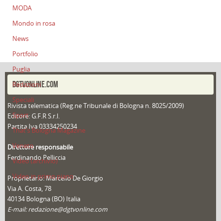
MODA
Mondo in rosa
News
Portfolio
Puglia
DGTVONLINE.COM
Redazioni
Speciali
Rivista telematica (Reg.ne Tribunale di Bologna n. 8025/2009)
Sport
Editore: G.F.R S.r.l.
Partita Iva 03334250234
That's Bologna Magazine
Veneto
Direttore responsabile
Ferdinando Pelliccia
Video (archivio)
Video in primo piano
Proprietario: Marcello De Giorgio
Via A. Costa, 78
40134 Bologna (BO) Italia
E-mail: redazione@dgtvonline.com