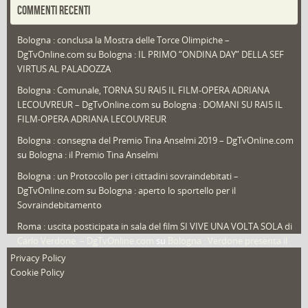
COMMENTI RECENTI
Puglia
(30)
Bologna : conclusa la Mostra delle Torce Olimpiche –
Redazioni
(1.049)
DgTvOnline.com
su
Bologna : IL PRIMO “ONDINA DAY” DELLA SEF
Speciali
(22)
VIRTUS AL PALADOZZA
Sport
(61)
Bologna : Comunale, TORNA SU RAI5 IL FILM-OPERA ADRIANA
LECOUVREUR – DgTvOnline.com
su
Bologna : DOMANI SU RAI5 IL
That's Bologna Magazine
(25)
FILM-OPERA ADRIANA LECOUVREUR
Veneto
(12)
Bologna : consegna del Premio Tina Anselmi 2019 – DgTvOnline.com
Video (archivio)
(263)
su
Bologna : il Premio Tina Anselmi
Video in primo piano
(6)
Bologna : un Protocollo per i cittadini sovraindebitati –
DgTvOnline.com
su
Bologna : aperto lo sportello per il
Sovraindebitamento
Roma : uscita posticipata in sala del film SI VIVE UNA VOLTA SOLA di
Carlo Verdone. – DgTvOnline.com
su
Bologna : Verdone presenta il
nuovo film
Privacy Policy
Cookie Policy