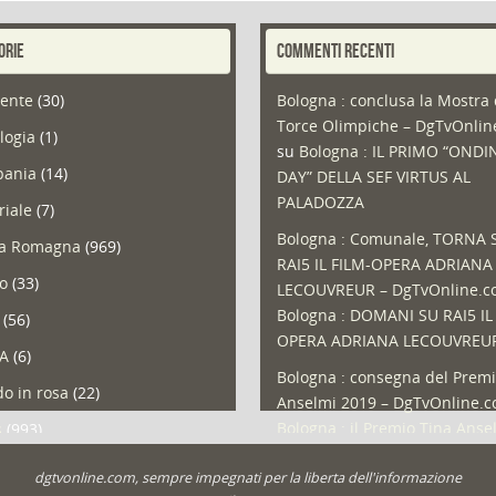
ORIE
COMMENTI RECENTI
ente
(30)
Bologna : conclusa la Mostra 
Torce Olimpiche – DgTvOnli
logia
(1)
su
Bologna : IL PRIMO “ONDI
ania
(14)
DAY” DELLA SEF VIRTUS AL
PALADOZZA
riale
(7)
Bologna : Comunale, TORNA 
ia Romagna
(969)
RAI5 IL FILM-OPERA ADRIANA
so
(33)
LECOUVREUR – DgTvOnline.
Bologna : DOMANI SU RAI5 IL
(56)
OPERA ADRIANA LECOUVREU
A
(6)
Bologna : consegna del Premi
o in rosa
(22)
Anselmi 2019 – DgTvOnline.
Bologna : il Premio Tina Anse
s
(993)
Bologna : un Protocollo per i
olio
(1)
dgtvonline.com, sempre impegnati per la liberta dell'informazione
cittadini sovraindebitati –