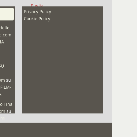
Puglia
Privacy Policy
Redazioni
Cookie Policy
Speciali
delle
ne.com
Sport
NA
That's Bologna Magazine
Veneto
SU
Video (archivio)
Video in primo piano
com
su
 FILM-
R
o Tina
com
su
lmi