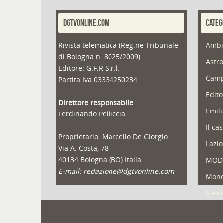
DGTVONLINE.COM
CATEG
Rivista telematica (Reg.ne Tribunale
Ambi
di Bologna n. 8025/2009)
Astro
Editore: G.F.R S.r.l.
Camp
Partita Iva 03334250234
Edito
Direttore responsabile
Emil
Ferdinando Pelliccia
Il ca
Proprietario: Marcello De Giorgio
Lazio
Via A. Costa, 78
40134 Bologna (BO) Italia
MOD
E-mail: redazione@dgtvonline.com
Mond
New
Portf