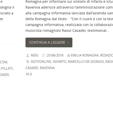
 e
Romagna per informare sui sintomi di infarto e ict
ologna il
Ravenna aderisce attraverso l’amministrazione co
asciato a
alla campagna informativa lanciata dall’azienda san
te
della Romagna dal titolo : “Con il cuore e con la tes
campagna informativa, realizzata con la collaborazi
musicista romagnolo Raoul Casadei, testimonial…
CONTINUA A LEGGERE
MDG
25/06/2018
EMILIA ROMAGNA
,
REDAZI
DGTVONLINE
,
INFARTO
,
MARCELLO DE GIORGIO
,
RAO
.COM
,
CASADEI
,
RAVENNA
 PILLATI
,
0
SADEI
,