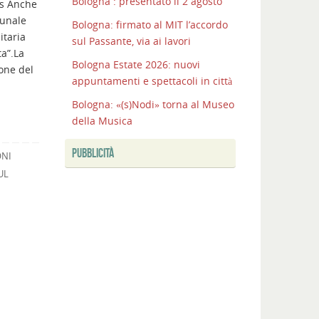
Bologna : presentato il 2 agosto
us Anche
I
munale
Bologna: firmato al MIT l’accordo
COLLI
itaria
sul Passante, via ai lavori
BOLOGNESI
ta”.La
CONQUISTANO
Bologna Estate 2026: nuovi
one del
LA
appuntamenti e spettacoli in città
CITTA’
Bologna: «(s)Nodi» torna al Museo
Bologna:
della Musica
completata
la
PUBBLICITÀ
ONI
nuova
UL
Unipol
Hall
Bologna
:
presentato
il
2
agosto