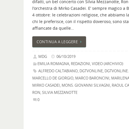
difatti, un bel concerto con Silvia Mezzanotte, Ron
l’orchestra di Mirko Casadei. E’ sempre magico a B
4 ottobre: le celebrazioni religiose, che abbiamo l
chi le preferisce, con il rispetto doveroso, sono sta
affiancate da quelle…
CONTINUA A LEGGERE
MDG
06/10/2019
EMILIA ROMAGNA
,
REDAZIONI
,
VIDEO (ARCHIVIO)
ALFREDO CALTABIANO
,
DGTVONLINE
,
DGTVONLINE
MARCELLO DE GIORGIO
,
MARCO BARONCINI
,
MARILENA
MIRKO CASADEI
,
MONS. GIOVANNI SILVAGNI
,
RAOUL CA
RON
,
SILVIA MEZZANOTTE
0