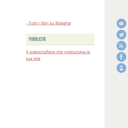
Bologna:
firmato
al
MIT
- Tutti i libri su Bologna
l’accordo
sul
PUBBLICITÀ
Passante,
via
Il videocitofono che rivoluziona la
ai
tua vita
lavori
Bologna
Estate
2026:
nuovi
appuntamenti
e
spettacoli
in
città