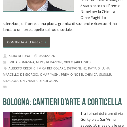
è stato accolto il Premio
Nobel per la Chimica
Omar Yaghi. Lo
scienziato, di fronte a una platea gremita di studenti e ricercatori, ha
lanciato un forte appello sul ruolo sociale…
CONTINUA A LEGGERE
KATIA DI LUNA
03/06/2026
EMILIA ROMAGNA
,
NEWS
,
REDAZIONI
,
VIDEO (ARCHIVIO)
ALBERTO CREDI
,
CHIMICA RETICOLARE
,
DGTVONLINE
,
KATIA DI LUNA
,
MARCELLO DE GIORGIO
,
OMAR YAGHI
,
PREMIO NOBEL CHIMICA
,
SUSUMU
KITAGAWA
,
UNIVERSITÀ DI BOLOGNA
0
BOLOGNA: CANTIERI D’ARTE A CORTICELLA
Tra i binari del tram di via
Gorky e via San’Anna
Sabato 30 maggio alle ore