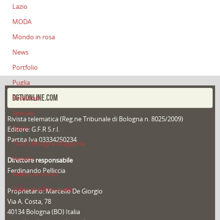
Lazio
MODA
Mondo in rosa
News
Portfolio
Puglia
DGTVONLINE.COM
Redazioni
Speciali
Rivista telematica (Reg.ne Tribunale di Bologna n. 8025/2009)
Sport
Editore: G.F.R S.r.l.
Partita Iva 03334250234
That's Bologna Magazine
Veneto
Direttore responsabile
Ferdinando Pelliccia
Video (archivio)
Video in primo piano
Proprietario: Marcello De Giorgio
Via A. Costa, 78
40134 Bologna (BO) Italia