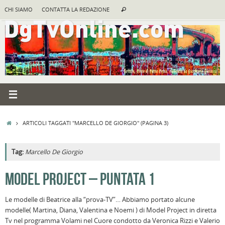
Vai
Cerca:
CHI SIAMO
CONTATTA LA REDAZIONE
Cerca
al
contenuto
HOME
ARTICOLI TAGGATI "MARCELLO DE GIORGIO"
(PAGINA 3)
Tag:
Marcello De Giorgio
MODEL PROJECT – PUNTATA 1
Le modelle di Beatrice alla “prova-TV”… Abbiamo portato alcune
modelle( Martina, Diana, Valentina e Noemi ) di Model Project in diretta
Tv nel programma Volami nel Cuore condotto da Veronica Rizzi e Valerio