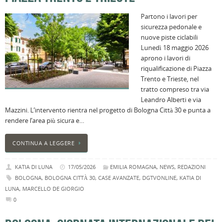
Partono i lavori per
sicurezza pedonale e
nuove piste ciclabili
Lunedì 18 maggio 2026
aprono i lavori di
riqualificazione di Piazza
Trento e Trieste, nel
tratto compreso tra via
Leandro Alberti e via
Mazzini. L’intervento rientra nel progetto di Bologna Città 30 e punta a
rendere l’area più sicura e…
CONTINUA A LEGGERE
KATIA DI LUNA
17/05/2026
EMILIA ROMAGNA
,
NEWS
,
REDAZIONI
BOLOGNA
,
BOLOGNA CITTÀ 30
,
CASE AVANZATE
,
DGTVONLINE
,
KATIA DI
LUNA
,
MARCELLO DE GIORGIO
0