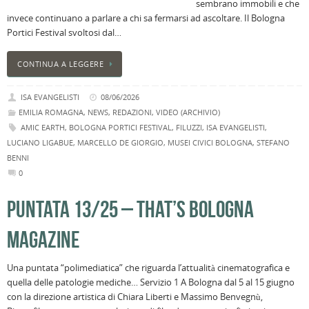
sembrano immobili e che
invece continuano a parlare a chi sa fermarsi ad ascoltare. Il Bologna
Portici Festival svoltosi dal…
CONTINUA A LEGGERE
ISA EVANGELISTI
08/06/2026
EMILIA ROMAGNA
,
NEWS
,
REDAZIONI
,
VIDEO (ARCHIVIO)
AMIC EARTH
,
BOLOGNA PORTICI FESTIVAL
,
FILUZZI
,
ISA EVANGELISTI
,
LUCIANO LIGABUE
,
MARCELLO DE GIORGIO
,
MUSEI CIVICI BOLOGNA
,
STEFANO
BENNI
0
PUNTATA 13/25 – THAT’S BOLOGNA
MAGAZINE
Una puntata “polimediatica” che riguarda l’attualità cinematografica e
quella delle patologie mediche… Servizio 1 A Bologna dal 5 al 15 giugno
con la direzione artistica di Chiara Liberti e Massimo Benvegnù,