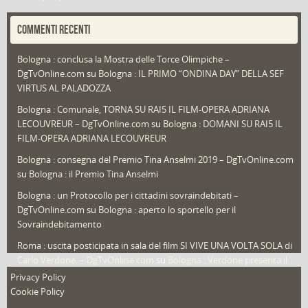
Portfolio
(1)
COMMENTI RECENTI
Puglia
(30)
Bologna : conclusa la Mostra delle Torce Olimpiche –
Redazioni
(1.049)
DgTvOnline.com
su
Bologna : IL PRIMO “ONDINA DAY” DELLA SEF
Speciali
(22)
VIRTUS AL PALADOZZA
Sport
(61)
Bologna : Comunale, TORNA SU RAI5 IL FILM-OPERA ADRIANA
LECOUVREUR – DgTvOnline.com
su
Bologna : DOMANI SU RAI5 IL
That's Bologna Magazine
(25)
FILM-OPERA ADRIANA LECOUVREUR
Veneto
(12)
Bologna : consegna del Premio Tina Anselmi 2019 – DgTvOnline.com
Video (archivio)
(263)
su
Bologna : il Premio Tina Anselmi
Video in primo piano
(6)
Bologna : un Protocollo per i cittadini sovraindebitati –
DgTvOnline.com
su
Bologna : aperto lo sportello per il
Sovraindebitamento
Roma : uscita posticipata in sala del film SI VIVE UNA VOLTA SOLA di
Carlo Verdone. – DgTvOnline.com
su
Bologna : Verdone presenta il
nuovo film
Privacy Policy
Cookie Policy