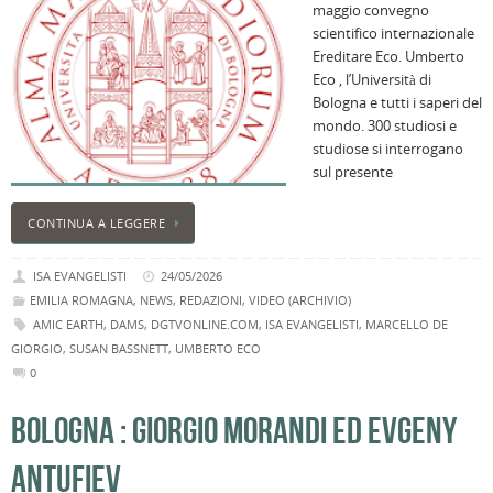
maggio convegno
scientifico internazionale
Ereditare Eco. Umberto
Eco , l’Università di
Bologna e tutti i saperi del
mondo. 300 studiosi e
studiose si interrogano
sul presente
CONTINUA A LEGGERE
ISA EVANGELISTI
24/05/2026
EMILIA ROMAGNA
,
NEWS
,
REDAZIONI
,
VIDEO (ARCHIVIO)
AMIC EARTH
,
DAMS
,
DGTVONLINE.COM
,
ISA EVANGELISTI
,
MARCELLO DE
GIORGIO
,
SUSAN BASSNETT
,
UMBERTO ECO
0
BOLOGNA : GIORGIO MORANDI ED EVGENY
ANTUFIEV