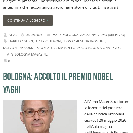
Biografilm presenta una selezione di film documentari e fiction in
anteprima che raccontano straordinarie storie di vita. L’iniziativa è…
CONTINUA A LEGGERE
MDG
07/06/2026
THAT'S BOLOGNA MAGAZINE
,
VIDEO (ARCHIVIO)
BARBARA SUZZI
,
BEATRICE BIGONI
,
BIOGRAFILM
,
DGTVONLINE
,
DGTVONLINE.COM
,
FIBROMIALGIA
,
MARCELLO DE GIORGIO
,
SIMONA LEMBI
,
THAT'S BOLOGNA MAGAZINE
0
BOLOGNA: ACCOLTO IL PREMIO NOBEL
YAGHI
All’Alma Mater Studiorum
la lezione del pioniere
della chimica reticolare
Giovedì 28 maggio 2026
nell’Aula magna
dell’Università di Bologna