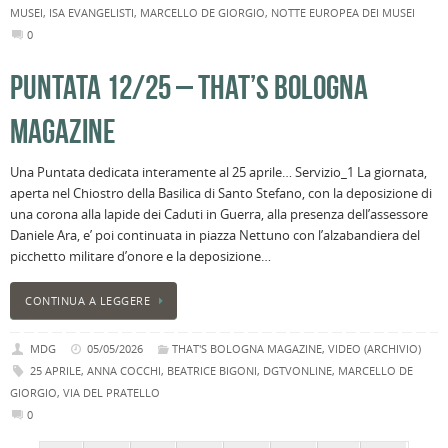
MUSEI
,
ISA EVANGELISTI
,
MARCELLO DE GIORGIO
,
NOTTE EUROPEA DEI MUSEI
0
PUNTATA 12/25 – THAT’S BOLOGNA
MAGAZINE
Una Puntata dedicata interamente al 25 aprile… Servizio_1 La giornata,
aperta nel Chiostro della Basilica di Santo Stefano, con la deposizione di
una corona alla lapide dei Caduti in Guerra, alla presenza dell’assessore
Daniele Ara, e’ poi continuata in piazza Nettuno con l’alzabandiera del
picchetto militare d’onore e la deposizione…
CONTINUA A LEGGERE
MDG
05/05/2026
THAT'S BOLOGNA MAGAZINE
,
VIDEO (ARCHIVIO)
25 APRILE
,
ANNA COCCHI
,
BEATRICE BIGONI
,
DGTVONLINE
,
MARCELLO DE
GIORGIO
,
VIA DEL PRATELLO
0