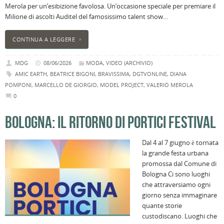
Merola per un’esibizione favolosa. Un’occasione speciale per premiare il
Milione di ascolti Auditel del famosissimo talent show…
CONTINUA A LEGGERE
MDG
08/06/2026
MODA
,
VIDEO (ARCHIVIO)
AMIC EARTH
,
BEATRICE BIGONI
,
BRAVISSIMA
,
DGTVONLINE
,
DIANA
POMPONI
,
MARCELLO DE GIORGIO
,
MODEL PROJECT
,
VALERIO MEROLA
0
BOLOGNA: IL RITORNO DI PORTICI FESTIVAL
Dal 4 al 7 giugno è tornata
la grande festa urbana
promossa dal Comune di
Bologna Ci sono luoghi
che attraversiamo ogni
giorno senza immaginare
quante storie
custodiscano. Luoghi che