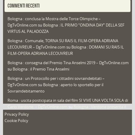
Portfolio
(1)
COMMENTI RECENTI
Puglia
(30)
Bologna : conclusa la Mostra delle Torce Olimpiche –
Redazioni
(1.050)
DgTvOnline.com
su
Bologna : IL PRIMO “ONDINA DAY” DELLA SEF
Speciali
(22)
VIRTUS AL PALADOZZA
Sport
(61)
Bologna : Comunale, TORNA SU RAI5 IL FILM-OPERA ADRIANA
LECOUVREUR – DgTvOnline.com
su
Bologna : DOMANI SU RAI5 IL
That's Bologna Magazine
(25)
FILM-OPERA ADRIANA LECOUVREUR
Veneto
(12)
Bologna : consegna del Premio Tina Anselmi 2019 – DgTvOnline.com
Video (archivio)
(263)
su
Bologna : il Premio Tina Anselmi
Video in primo piano
(6)
Bologna : un Protocollo per i cittadini sovraindebitati –
DgTvOnline.com
su
Bologna : aperto lo sportello per il
Sovraindebitamento
Roma : uscita posticipata in sala del film SI VIVE UNA VOLTA SOLA di
Carlo Verdone. – DgTvOnline.com
su
Bologna : Verdone presenta il
nuovo film
Privacy Policy
Cookie Policy