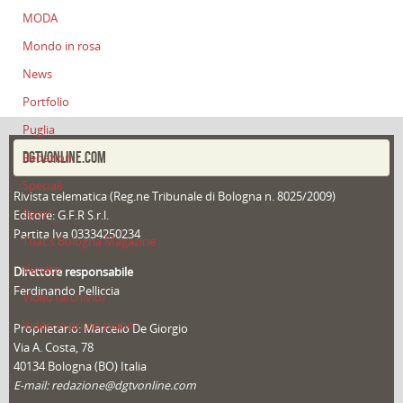
MODA
Mondo in rosa
News
Portfolio
Puglia
DGTVONLINE.COM
Redazioni
Speciali
Rivista telematica (Reg.ne Tribunale di Bologna n. 8025/2009)
Sport
Editore: G.F.R S.r.l.
Partita Iva 03334250234
That's Bologna Magazine
Veneto
Direttore responsabile
Ferdinando Pelliccia
Video (archivio)
Video in primo piano
Proprietario: Marcello De Giorgio
Via A. Costa, 78
40134 Bologna (BO) Italia
E-mail: redazione@dgtvonline.com