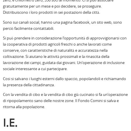
zero, e chilometro zero, 350 soci al momento. Ci si può associare
gratuitamente per un mese e poi decidere, se proseguire.
Distribuiscono i loro prodotti in sei postazioni della città.
Sono sui canali social, hanno una pagina facebook, un sito web, sono
perciò facilmente contattabili.
Si può prendere in considerazione l’opportunità di approvvigionarsi con
la cooperativa di prodotti agricoli freschi o anche lavorati come
conserve, con caratteristiche di naturalità e accuratezza nella
coltivazione. Si aiutano le attività prossimali e la rinascita della
lavorazione dei campi, guidata dai giovani. Un’operazione di inclusione
sociale interessante a cui partecipare.
Cosi si salvano i luoghi esterni dallo spaccio, popolandoli e richiamando
la presenza della cittadinanza.
Con la vendita di cibo e la vendita di cibo già cucinato si fa un’operazione
di ripopolamento sano delle nostre zone. Il Fondo Comini si salva e
ritorna alla popolazione.
I.E.