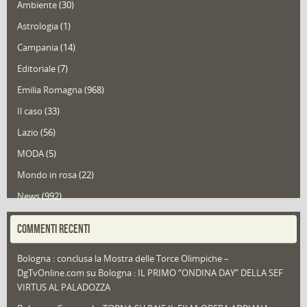
Ambiente
(30)
Astrologia
(1)
Campania
(14)
Editoriale
(7)
Emilia Romagna
(968)
Il caso
(33)
Lazio
(56)
MODA
(5)
Mondo in rosa
(22)
News
(992)
Portfolio
(1)
COMMENTI RECENTI
Puglia
(30)
Bologna : conclusa la Mostra delle Torce Olimpiche –
Redazioni
(1.049)
DgTvOnline.com
su
Bologna : IL PRIMO “ONDINA DAY” DELLA SEF
Speciali
(22)
VIRTUS AL PALADOZZA
Sport
(61)