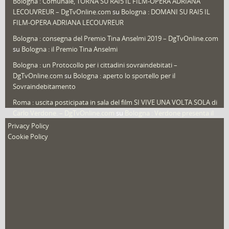
Bologna : Comunale, TORNA SU RAI5 IL FILM-OPERA ADRIANA
LECOUVREUR – DgTvOnline.com
su
Bologna : DOMANI SU RAI5 IL
That's Bologna Magazine
(25)
FILM-OPERA ADRIANA LECOUVREUR
Veneto
(12)
Bologna : consegna del Premio Tina Anselmi 2019 – DgTvOnline.com
Video (archivio)
(262)
su
Bologna : il Premio Tina Anselmi
Video in primo piano
(6)
Bologna : un Protocollo per i cittadini sovraindebitati –
DgTvOnline.com
su
Bologna : aperto lo sportello per il
Sovraindebitamento
Roma : uscita posticipata in sala del film SI VIVE UNA VOLTA SOLA di
Carlo Verdone. – DgTvOnline.com
su
Bologna : Verdone presenta il
nuovo film
Privacy Policy
Cookie Policy