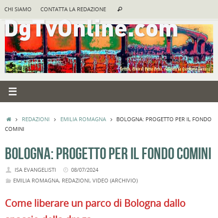
Vai
Cerca:
CHI SIAMO
CONTATTA LA REDAZIONE
Cerca
al
contenuto
HOME
REDAZIONI
EMILIA ROMAGNA
BOLOGNA: PROGETTO PER IL FONDO
COMINI
BOLOGNA: PROGETTO PER IL FONDO COMINI
ISA EVANGELISTI
08/07/2024
EMILIA ROMAGNA
,
REDAZIONI
,
VIDEO (ARCHIVIO)
Come liberare un parco di Bologna dallo