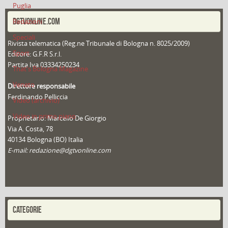
Puglia
DGTVONLINE.COM
Redazioni
Speciali
Rivista telematica (Reg.ne Tribunale di Bologna n. 8025/2009)
Sport
Editore: G.F.R S.r.l.
Partita Iva 03334250234
That's Bologna Magazine
Veneto
Direttore responsabile
Ferdinando Pelliccia
Video (archivio)
Video in primo piano
Proprietario: Marcello De Giorgio
Via A. Costa, 78
40134 Bologna (BO) Italia
E-mail: redazione@dgtvonline.com
CATEGORIE