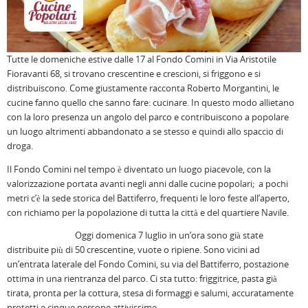
Tutte le domeniche estive dalle 17 al Fondo Comini in Via Aristotile
Fioravanti 68, si trovano crescentine e crescioni, si friggono e si
distribuiscono. Come giustamente racconta Roberto Morgantini, le
cucine fanno quello che sanno fare: cucinare. In questo modo allietano
con la loro presenza un angolo del parco e contribuiscono a popolare
un luogo altrimenti abbandonato a se stesso e quindi allo spaccio di
droga.
Il Fondo Comini nel tempo è diventato un luogo piacevole, con la
valorizzazione portata avanti negli anni dalle cucine popolari; a pochi
metri c’è la sede storica del Battiferro, frequenti le loro feste all’aperto,
con richiamo per la popolazione di tutta la città e del quartiere Navile.
Oggi domenica 7 luglio in un’ora sono già state
distribuite più di 50 crescentine, vuote o ripiene. Sono vicini ad
un’entrata laterale del Fondo Comini, su via del Battiferro, postazione
ottima in una rientranza del parco. Ci sta tutto: friggitrice, pasta già
tirata, pronta per la cottura, stesa di formaggi e salumi, accuratamente
protetti e cinque persone attivissime