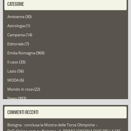
CATEGORIE
Ambiente
(30)
Astrologia
(1)
Campania
(14)
Editoriale
(7)
Emilia Romagna
(969)
Il caso
(33)
Lazio
(56)
MODA
(6)
Mondo in rosa
(22)
News
(993)
Portfolio
(1)
COMMENTI RECENTI
Puglia
(30)
Bologna : conclusa la Mostra delle Torce Olimpiche –
Redazioni
(1.050)