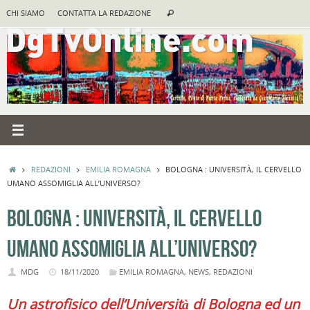
Vai
Cerca:
CHI SIAMO
CONTATTA LA REDAZIONE
Cerca
al
contenuto
HOME
REDAZIONI
EMILIA ROMAGNA
BOLOGNA : UNIVERSITÀ, IL CERVELLO
UMANO ASSOMIGLIA ALL’UNIVERSO?
BOLOGNA : UNIVERSITÀ, IL CERVELLO
UMANO ASSOMIGLIA ALL’UNIVERSO?
MDG
18/11/2020
EMILIA ROMAGNA
,
NEWS
,
REDAZIONI
Un astrofisico dell’Università di Bologna ed un