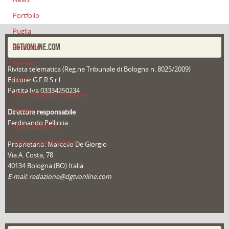
Portfolio
Puglia
DGTVONLINE.COM
Redazioni
Speciali
Rivista telematica (Reg.ne Tribunale di Bologna n. 8025/2009)
Sport
Editore: G.F.R S.r.l.
Partita Iva 03334250234
That's Bologna Magazine
Veneto
Direttore responsabile
Ferdinando Pelliccia
Video (archivio)
Video in primo piano
Proprietario: Marcello De Giorgio
Via A. Costa, 78
40134 Bologna (BO) Italia
E-mail: redazione@dgtvonline.com