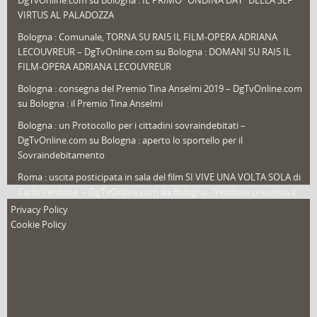
DgTvOnline.com
su
Bologna : IL PRIMO “ONDINA DAY” DELLA SEF
Speciali
(22)
VIRTUS AL PALADOZZA
Sport
(61)
Bologna : Comunale, TORNA SU RAI5 IL FILM-OPERA ADRIANA
LECOUVREUR – DgTvOnline.com
su
Bologna : DOMANI SU RAI5 IL
That's Bologna Magazine
(25)
FILM-OPERA ADRIANA LECOUVREUR
Veneto
(12)
Bologna : consegna del Premio Tina Anselmi 2019 – DgTvOnline.com
Video (archivio)
(263)
su
Bologna : il Premio Tina Anselmi
Video in primo piano
(6)
Bologna : un Protocollo per i cittadini sovraindebitati –
DgTvOnline.com
su
Bologna : aperto lo sportello per il
Sovraindebitamento
Roma : uscita posticipata in sala del film SI VIVE UNA VOLTA SOLA di
Carlo Verdone. – DgTvOnline.com
su
Bologna : Verdone presenta il
nuovo film
Privacy Policy
Cookie Policy