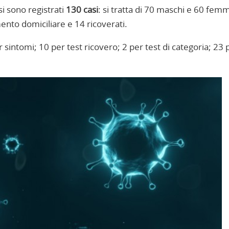
si sono registrati
130 casi
: si tratta di 70 maschi e 60 fem
ento domiciliare e 14 ricoverati.
r sintomi; 10 per test ricovero; 2 per test di categoria; 23 