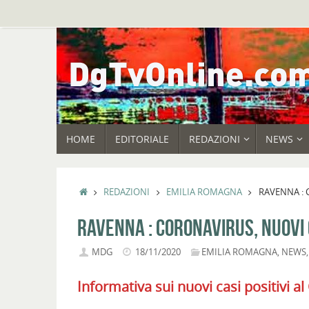
Vai
al
contenuto
VAI
HOME
EDITORIALE
REDAZIONI
NEWS
AL
CONTENUTO
HOME
REDAZIONI
EMILIA ROMAGNA
RAVENNA : 
RAVENNA : CORONAVIRUS, NUOVI 
MDG
18/11/2020
EMILIA ROMAGNA
,
NEWS
Informativa sui nuovi casi positivi a