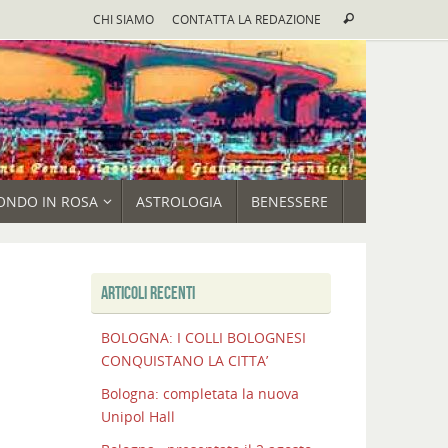
Cerca:
CHI SIAMO
CONTATTA LA REDAZIONE
Cerca
ONDO IN ROSA
ASTROLOGIA
BENESSERE
ARTICOLI RECENTI
BOLOGNA: I COLLI BOLOGNESI
CONQUISTANO LA CITTA’
Bologna: completata la nuova
Unipol Hall