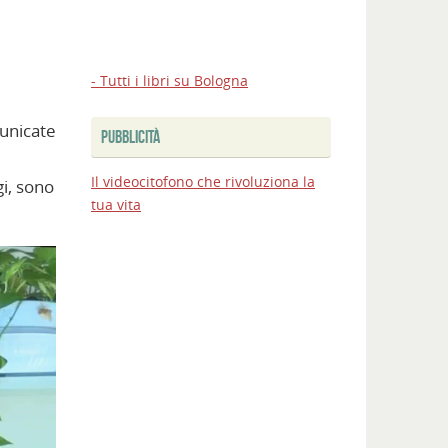
- Tutti i libri su Bologna
municate
PUBBLICITÀ
Il videocitofono che rivoluziona la
gi, sono
tua vita