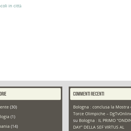
li in città
ORIE
COMMENTI RECENTI
ente
(30)
Bologna : conclusa la Mostra 
Torce Olimpiche – DgTvOnli
logia
(1)
su
Bologna : IL PRIMO “ONDI
ania
(14)
DAY” DELLA SEF VIRTUS AL