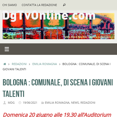
Vai
Cerca:
CHI SIAMO
CONTATTA LA REDAZIONE
Cerca
al
contenuto
HOME
REDAZIONI
EMILIA ROMAGNA
BOLOGNA : COMUNALE, DI SCENA I
GIOVANI TALENTI
BOLOGNA : COMUNALE, DI SCENA I GIOVANI
TALENTI
MDG
19/06/2021
EMILIA ROMAGNA
,
NEWS
,
REDAZIONI
Domenica 20 giugno alle 19.30 all’Auditorium