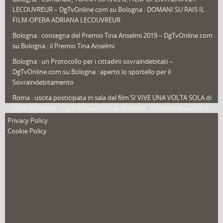
LECOUVREUR – DgTvOnline.com
su
Bologna : DOMANI SU RAI5 IL
That's Bologna Magazine
(25)
FILM-OPERA ADRIANA LECOUVREUR
Veneto
(12)
Bologna : consegna del Premio Tina Anselmi 2019 – DgTvOnline.com
Video (archivio)
(263)
su
Bologna : il Premio Tina Anselmi
Video in primo piano
(6)
Bologna : un Protocollo per i cittadini sovraindebitati –
DgTvOnline.com
su
Bologna : aperto lo sportello per il
Sovraindebitamento
Roma : uscita posticipata in sala del film SI VIVE UNA VOLTA SOLA di
Carlo Verdone. – DgTvOnline.com
su
Bologna : Verdone presenta il
nuovo film
Privacy Policy
Cookie Policy