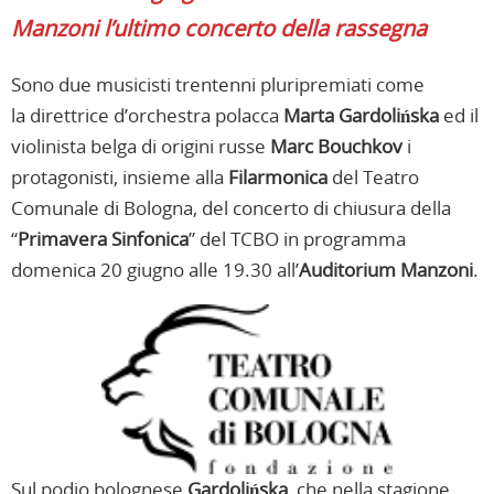
Manzoni l’ultimo concerto della rassegna
Sono due musicisti trentenni pluripremiati come
la direttrice d’orchestra polacca
Marta Gardolińska
ed il
violinista belga di origini russe
Marc Bouchkov
i
protagonisti, insieme alla
Filarmonica
del Teatro
Comunale di Bologna, del concerto di chiusura della
“
Primavera Sinfonica
” del TCBO in programma
domenica 20 giugno alle 19.30 all’
Auditorium Manzoni
.
Sul podio bolognese
Gardolińska
, che nella stagione