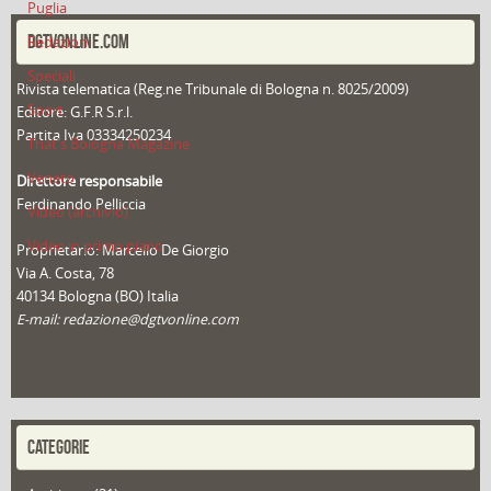
Puglia
DGTVONLINE.COM
Redazioni
Speciali
Rivista telematica (Reg.ne Tribunale di Bologna n. 8025/2009)
Sport
Editore: G.F.R S.r.l.
Partita Iva 03334250234
That's Bologna Magazine
Veneto
Direttore responsabile
Ferdinando Pelliccia
Video (archivio)
Video in primo piano
Proprietario: Marcello De Giorgio
Via A. Costa, 78
40134 Bologna (BO) Italia
E-mail: redazione@dgtvonline.com
CATEGORIE