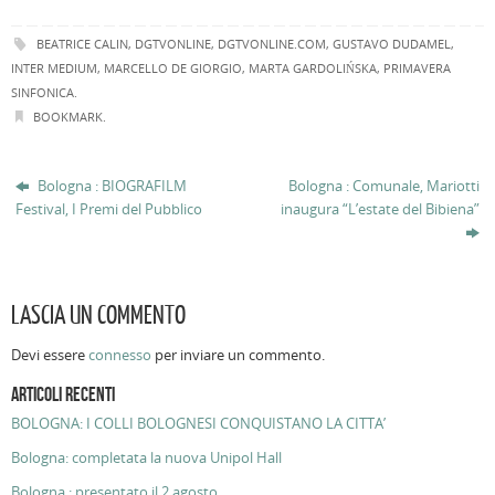
BEATRICE CALIN
,
DGTVONLINE
,
DGTVONLINE.COM
,
GUSTAVO DUDAMEL
,
INTER MEDIUM
,
MARCELLO DE GIORGIO
,
MARTA GARDOLIŃSKA
,
PRIMAVERA
SINFONICA
.
BOOKMARK
.
Bologna : BIOGRAFILM
Bologna : Comunale, Mariotti
Festival, I Premi del Pubblico
inaugura “L’estate del Bibiena”
LASCIA UN COMMENTO
Devi essere
connesso
per inviare un commento.
ARTICOLI RECENTI
BOLOGNA: I COLLI BOLOGNESI CONQUISTANO LA CITTA’
Bologna: completata la nuova Unipol Hall
Bologna : presentato il 2 agosto