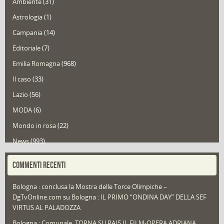
Ambiente
(31)
Astrologia
(1)
Campania
(14)
Editoriale
(7)
Emilia Romagna
(968)
Il caso
(33)
Lazio
(56)
MODA
(6)
Mondo in rosa
(22)
News
(993)
Portfolio
(1)
COMMENTI RECENTI
Puglia
(30)
Bologna : conclusa la Mostra delle Torce Olimpiche –
Redazioni
(1.049)
DgTvOnline.com
su
Bologna : IL PRIMO “ONDINA DAY” DELLA SEF
Speciali
(22)
VIRTUS AL PALADOZZA
Sport
(61)
Bologna : Comunale, TORNA SU RAI5 IL FILM-OPERA ADRIANA