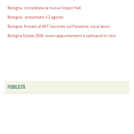
p
Bologna: completata la nuova Unipol Hall
il
Bologna : presentato il 2 agosto
2
a
Bologna: firmato al MIT l’accordo sul Passante, via ai lavori
B
Bologna Estate 2026: nuovi appuntamenti e spettacoli in città
f
al
M
l
s
P
v
ai
PUBBLICITÀ
l