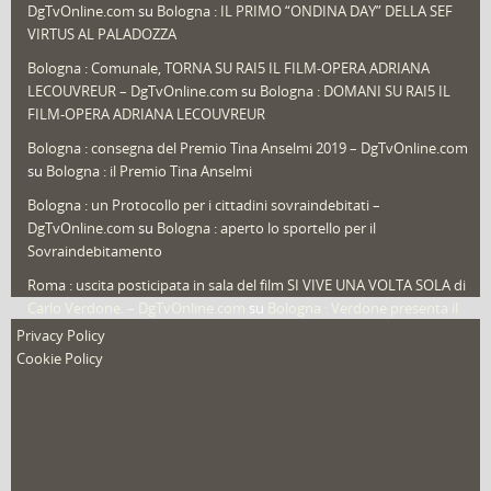
DgTvOnline.com
su
Bologna : IL PRIMO “ONDINA DAY” DELLA SEF
Speciali
(22)
VIRTUS AL PALADOZZA
Sport
(61)
Bologna : Comunale, TORNA SU RAI5 IL FILM-OPERA ADRIANA
LECOUVREUR – DgTvOnline.com
su
Bologna : DOMANI SU RAI5 IL
That's Bologna Magazine
(25)
FILM-OPERA ADRIANA LECOUVREUR
Veneto
(12)
Bologna : consegna del Premio Tina Anselmi 2019 – DgTvOnline.com
Video (archivio)
(263)
su
Bologna : il Premio Tina Anselmi
Video in primo piano
(6)
Bologna : un Protocollo per i cittadini sovraindebitati –
DgTvOnline.com
su
Bologna : aperto lo sportello per il
Sovraindebitamento
Roma : uscita posticipata in sala del film SI VIVE UNA VOLTA SOLA di
Carlo Verdone. – DgTvOnline.com
su
Bologna : Verdone presenta il
nuovo film
Privacy Policy
Cookie Policy