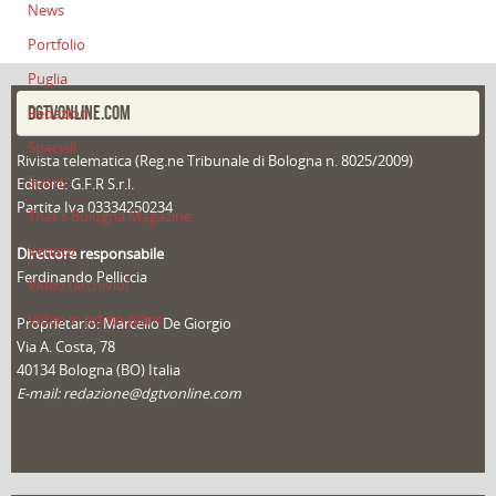
News
Portfolio
Puglia
DGTVONLINE.COM
Redazioni
Speciali
Rivista telematica (Reg.ne Tribunale di Bologna n. 8025/2009)
Sport
Editore: G.F.R S.r.l.
Partita Iva 03334250234
That's Bologna Magazine
Veneto
Direttore responsabile
Ferdinando Pelliccia
Video (archivio)
Video in primo piano
Proprietario: Marcello De Giorgio
Via A. Costa, 78
40134 Bologna (BO) Italia
E-mail: redazione@dgtvonline.com