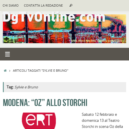
Vai
Cerca:
CHI SIAMO
CONTATTA LA REDAZIONE
Cerca
al
contenuto
HOME
ARTICOLI TAGGATI "SYLVIE E BRUNO"
Tag:
Sylvie e Bruno
A
MODENA: “OZ” ALLO STORCHI
R
Sabato 12 febbraio e
F
domenica 13 al Teatro
a
Storchi in scena Oz della
B