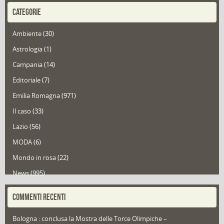
CATEGORIE
Ambiente
(30)
Astrologia
(1)
Campania
(14)
Editoriale
(7)
Emilia Romagna
(971)
Il caso
(33)
Lazio
(56)
MODA
(6)
Mondo in rosa
(22)
News
(995)
Portfolio
(1)
COMMENTI RECENTI
Puglia
(30)
Bologna : conclusa la Mostra delle Torce Olimpiche –
Redazioni
(1.052)