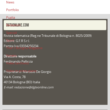
News
Portfolio
Puglia
DGTVONLINE.COM
Redazioni
Speciali
Rivista telematica (Reg.ne Tribunale di Bologna n. 8025/2009)
Sport
Editore: G.F.R S.r.l.
Partita Iva 03334250234
That's Bologna Magazine
Veneto
Direttore responsabile
Ferdinando Pelliccia
Video (archivio)
Video in primo piano
Proprietario: Marcello De Giorgio
Via A. Costa, 78
40134 Bologna (BO) Italia
E-mail: redazione@dgtvonline.com