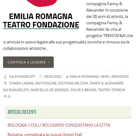
compagnia Fanny &
B
Alexander In occasione
C
dei 30 anni di attività, la
L
compagnia Fanny &
C
Alexander dà vita al
B
progetto TRENTAF&A! che
c
si articola in azioni legate alle sue progettualità storiche e rinnova sia le
la
collaborazioni artistiche…
n
U
CONTINUA A LEGGERE
H
B
ISA EVANGELISTI
09/02/2022
EMILIA ROMAGNA
,
NEWS
,
REDAZIONI
:
CHIARA LAGANI
,
DGTVONLINE
,
DGTVONLINE.COM
,
FANNY & ALEXANDER
,
p
ISA EVANGELISTI
,
MARCELLO DE GIORGIO
,
SYLVIE E BRUNO
,
TEATRO STORCHI
il
0
2
a
ARTICOLI RECENTI
B
f
BOLOGNA: I COLLI BOLOGNESI CONQUISTANO LA CITTA’
al
Bologna: completata la nuova Unipol Hall
M