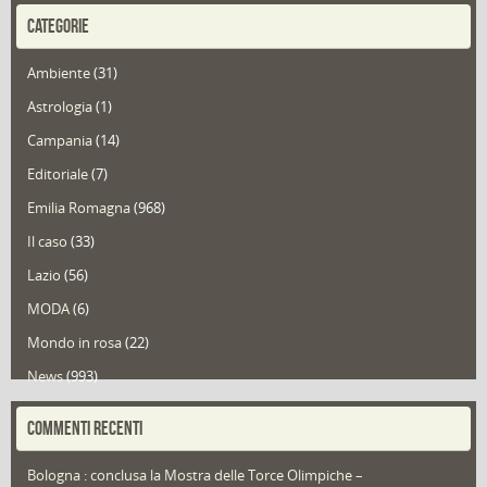
CATEGORIE
Ambiente
(31)
Astrologia
(1)
Campania
(14)
Editoriale
(7)
Emilia Romagna
(968)
Il caso
(33)
Lazio
(56)
MODA
(6)
Mondo in rosa
(22)
News
(993)
Portfolio
(1)
COMMENTI RECENTI
Puglia
(30)
Bologna : conclusa la Mostra delle Torce Olimpiche –
Redazioni
(1.049)