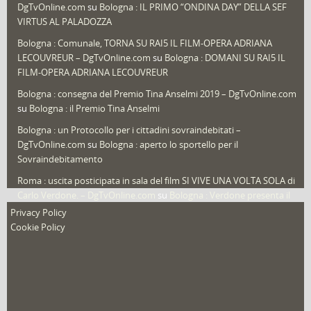
DgTvOnline.com
su
Bologna : IL PRIMO “ONDINA DAY” DELLA SEF
Speciali
(22)
VIRTUS AL PALADOZZA
Sport
(61)
Bologna : Comunale, TORNA SU RAI5 IL FILM-OPERA ADRIANA
LECOUVREUR – DgTvOnline.com
su
Bologna : DOMANI SU RAI5 IL
That's Bologna Magazine
(25)
FILM-OPERA ADRIANA LECOUVREUR
Veneto
(12)
Bologna : consegna del Premio Tina Anselmi 2019 – DgTvOnline.com
Video (archivio)
(263)
su
Bologna : il Premio Tina Anselmi
Video in primo piano
(6)
Bologna : un Protocollo per i cittadini sovraindebitati –
DgTvOnline.com
su
Bologna : aperto lo sportello per il
Sovraindebitamento
Roma : uscita posticipata in sala del film SI VIVE UNA VOLTA SOLA di
Carlo Verdone. – DgTvOnline.com
su
Bologna : Verdone presenta il
nuovo film
Privacy Policy
Cookie Policy