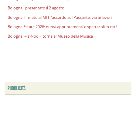
l
Bologna : presentato il 2 agosto
s
Bologna: firmato al MIT l’accordo sul Passante, via ai lavori
P
v
Bologna Estate 2026: nuovi appuntamenti e spettacoli in città
ai
Bologna: «(s)Nodi» torna al Museo della Musica
l
B
E
2
n
a
e
s
PUBBLICITÀ
i
ci