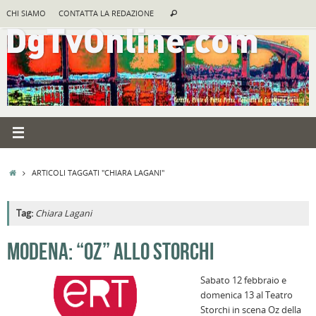
Vai
Cerca:
CHI SIAMO
CONTATTA LA REDAZIONE
Cerca
al
contenuto
HOME
ARTICOLI TAGGATI "CHIARA LAGANI"
Tag:
Chiara Lagani
A
MODENA: “OZ” ALLO STORCHI
R
Sabato 12 febbraio e
B
domenica 13 al Teatro
I
Storchi in scena Oz della
C