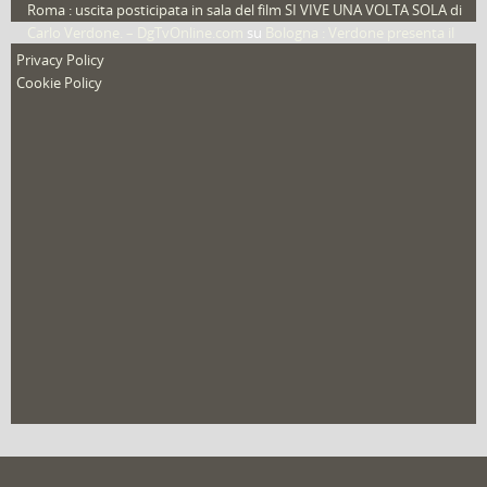
Roma : uscita posticipata in sala del film SI VIVE UNA VOLTA SOLA di
Carlo Verdone. – DgTvOnline.com
su
Bologna : Verdone presenta il
nuovo film
Privacy Policy
Cookie Policy