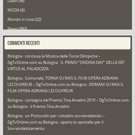
Lazio
(56)
MODA
(6)
Mondo in rosa
(22)
News
(992)
Portfolio
(1)
COMMENTI RECENTI
Puglia
(30)
Bologna : conclusa la Mostra delle Torce Olimpiche –
Redazioni
(1.049)
DgTvOnline.com
su
Bologna : IL PRIMO “ONDINA DAY” DELLA SEF
Speciali
(22)
VIRTUS AL PALADOZZA
Sport
(61)
Bologna : Comunale, TORNA SU RAI5 IL FILM-OPERA ADRIANA
LECOUVREUR – DgTvOnline.com
su
Bologna : DOMANI SU RAI5 IL
That's Bologna Magazine
(25)
FILM-OPERA ADRIANA LECOUVREUR
Veneto
(12)
Bologna : consegna del Premio Tina Anselmi 2019 – DgTvOnline.com
Video (archivio)
(263)
su
Bologna : il Premio Tina Anselmi
Video in primo piano
(6)
Bologna : un Protocollo per i cittadini sovraindebitati –
DgTvOnline.com
su
Bologna : aperto lo sportello per il
Sovraindebitamento