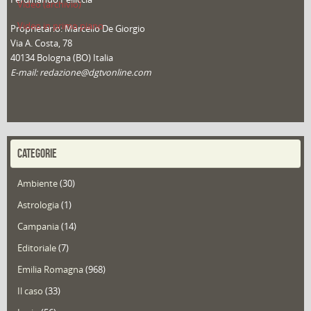
Video (archivio)
Video in primo piano
Proprietario: Marcello De Giorgio
Via A. Costa, 78
40134 Bologna (BO) Italia
E-mail: redazione@dgtvonline.com
CATEGORIE
Ambiente
(30)
Astrologia
(1)
Campania
(14)
Editoriale
(7)
Emilia Romagna
(968)
Il caso
(33)