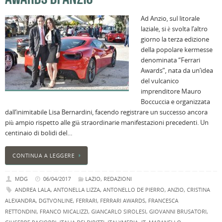
n
Ad Anzio, sul litorale
U
laziale, si è svolta l’altro
H
giorno la terza edizione
B
della popolare kermesse
:
denominata “Ferrari
p
Awards”, nata da un’idea
il
del vulcanico
2
imprenditore Mauro
a
Boccuccia e organizzata
B
dall’inimitabile Lisa Bernardini, facendo registrare un successo ancora
f
più ampio rispetto alle già straordinarie manifestazioni precedenti. Un
al
centinaio di bolidi del…
M
l
CONTINUA A LEGGERE
s
P
MDG
06/04/2017
LAZIO
,
REDAZIONI
v
ANDREA LALA
,
ANTONELLA LIZZA
,
ANTONELLO DE PIERRO
,
ANZIO
,
CRISTINA
ai
ALEXANDRA
,
DGTVONLINE
,
FERRARI
,
FERRARI AWARDS
,
FRANCESCA
l
RETTONDINI
,
FRANCO MICALIZZI
,
GIANCARLO SIROLESI
,
GIOVANNI BRUSATORI
,
B