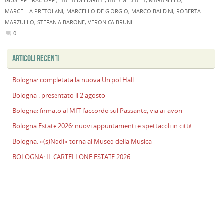
GIUSEPPE RACIOPPI
,
ITALIA DEI DIRITTI
,
ITALYMEDIA .IT
,
MARANELLO
,
E
MARCELLA PRETOLANI
,
MARCELLO DE GIORGIO
,
MARCO BALDINI
,
ROBERTA
2
MARZULLO
,
STEFANIA BARONE
,
VERONICA BRUNI
n
0
a
e
ARTICOLI RECENTI
s
i
Bologna: completata la nuova Unipol Hall
ci
Bologna : presentato il 2 agosto
B
«
Bologna: firmato al MIT l’accordo sul Passante, via ai lavori
t
Bologna Estate 2026: nuovi appuntamenti e spettacoli in città
al
M
Bologna: «(s)Nodi» torna al Museo della Musica
d
BOLOGNA: IL CARTELLONE ESTATE 2026
M