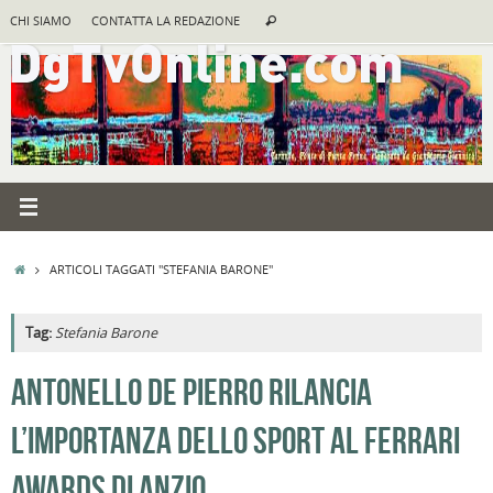
Vai
Cerca:
CHI SIAMO
CONTATTA LA REDAZIONE
Cerca
al
contenuto
HOME
ARTICOLI TAGGATI "STEFANIA BARONE"
Tag:
Stefania Barone
A
ANTONELLO DE PIERRO RILANCIA
R
L’IMPORTANZA DELLO SPORT AL FERRARI
B
c
AWARDS DI ANZIO
la