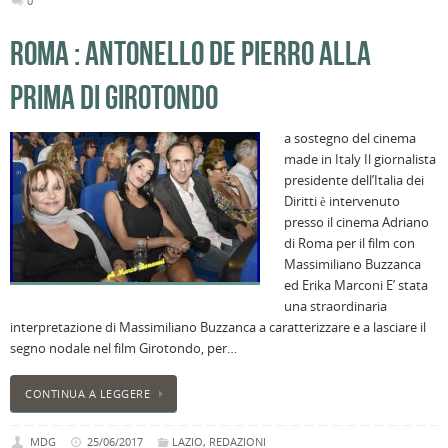
0
l
s
ROMA : ANTONELLO DE PIERRO ALLA
P
v
PRIMA DI GIROTONDO
ai
l
a sostegno del cinema
B
made in Italy Il giornalista
E
presidente dell’Italia dei
2
Diritti è intervenuto
n
presso il cinema Adriano
a
di Roma per il film con
e
Massimiliano Buzzanca
s
ed Erika Marconi E’ stata
i
una straordinaria
ci
interpretazione di Massimiliano Buzzanca a caratterizzare e a lasciare il
segno nodale nel film Girotondo, per…
CONTINUA A LEGGERE
MDG
25/06/2017
LAZIO
,
REDAZIONI