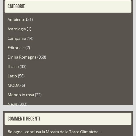
CATEGORIE
Ambiente
(31)
Astrologia
(1)
Campania
(14)
Editoriale
(7)
Emilia Romagna
(968)
Il caso
(33)
Lazio
(56)
MODA
(6)
Mondo in rosa
(22)
News
(993)
Portfolio
(1)
COMMENTI RECENTI
Puglia
(30)
Bologna : conclusa la Mostra delle Torce Olimpiche –
Redazioni
(1.049)