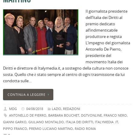
B
Il giornalista presidente
C
dell’Italia dei Diritti al
L
premio dedicato
C
all’indimenticabile
B
produttore e regista
c
L’impegno del giornalista
la
Antonello De Pierro,
n
presidente del
U
movimento Italia dei
H
Diritti e direttore di Italymedia.it, a sostegno della cultura non conosce
B
sosta. Quello che è stato sempre al centro di ogni trasmissione da lui
:
condotta sulle…
p
il
CONTINUA A LEGGERE
2
a
MDG
04/08/2018
LAZIO
,
REDAZIONI
B
ANTONELLO DE PIERRO
,
BARBARA BOUCHET
,
DGTVONLINE
,
FRANCO NERO
,
f
GIANNI GARKO
,
GIULIANO MONTALDO
,
ITALIA DEI DIRITTI
,
ITALYMEDIA .IT
,
al
PIPPO FRANCO
,
PREMIO LUCIANO MARTINO
,
RADIO ROMA
M