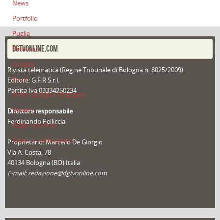
News
Portfolio
Puglia
DGTVONLINE.COM
Redazioni
Speciali
Rivista telematica (Reg.ne Tribunale di Bologna n. 8025/2009)
Sport
Editore: G.F.R S.r.l.
Partita Iva 03334250234
That's Bologna Magazine
Veneto
Direttore responsabile
Ferdinando Pelliccia
Video (archivio)
Video in primo piano
Proprietario: Marcello De Giorgio
Via A. Costa, 78
40134 Bologna (BO) Italia
E-mail: redazione@dgtvonline.com