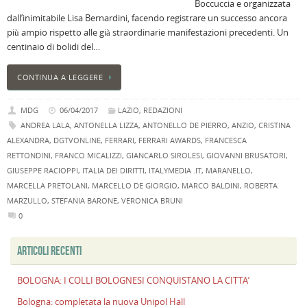
Boccuccia e organizzata
dall’inimitabile Lisa Bernardini, facendo registrare un successo ancora
più ampio rispetto alle già straordinarie manifestazioni precedenti. Un
centinaio di bolidi del…
CONTINUA A LEGGERE
MDG
06/04/2017
LAZIO
,
REDAZIONI
ANDREA LALA
,
ANTONELLA LIZZA
,
ANTONELLO DE PIERRO
,
ANZIO
,
CRISTINA
ALEXANDRA
,
DGTVONLINE
,
FERRARI
,
FERRARI AWARDS
,
FRANCESCA
RETTONDINI
,
FRANCO MICALIZZI
,
GIANCARLO SIROLESI
,
GIOVANNI BRUSATORI
,
GIUSEPPE RACIOPPI
,
ITALIA DEI DIRITTI
,
ITALYMEDIA .IT
,
MARANELLO
,
MARCELLA PRETOLANI
,
MARCELLO DE GIORGIO
,
MARCO BALDINI
,
ROBERTA
MARZULLO
,
STEFANIA BARONE
,
VERONICA BRUNI
0
ARTICOLI RECENTI
BOLOGNA: I COLLI BOLOGNESI CONQUISTANO LA CITTA’
Bologna: completata la nuova Unipol Hall