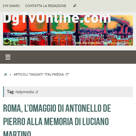
Vai
Cerca:
CHI SIAMO
CONTATTA LA REDAZIONE
Cerca
al
contenuto
HOME
ARTICOLI TAGGATI "ITALYMEDIA .IT"
Tag:
Italymedia .it
A
ROMA, L’OMAGGIO DI ANTONELLO DE
R
PIERRO ALLA MEMORIA DI LUCIANO
B
I
MARTINO
C