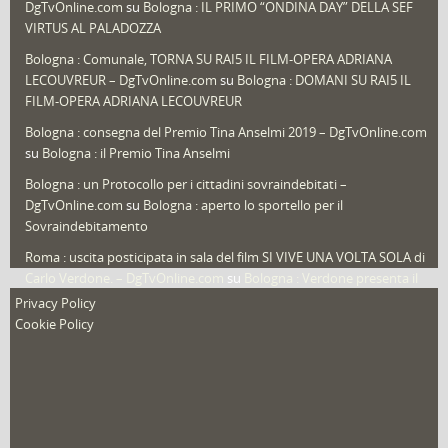
DgTvOnline.com
su
Bologna : IL PRIMO “ONDINA DAY” DELLA SEF
Speciali
(22)
VIRTUS AL PALADOZZA
Sport
(61)
Bologna : Comunale, TORNA SU RAI5 IL FILM-OPERA ADRIANA
LECOUVREUR – DgTvOnline.com
su
Bologna : DOMANI SU RAI5 IL
That's Bologna Magazine
(25)
FILM-OPERA ADRIANA LECOUVREUR
Veneto
(12)
Bologna : consegna del Premio Tina Anselmi 2019 – DgTvOnline.com
Video (archivio)
(263)
su
Bologna : il Premio Tina Anselmi
Video in primo piano
(6)
Bologna : un Protocollo per i cittadini sovraindebitati –
DgTvOnline.com
su
Bologna : aperto lo sportello per il
Sovraindebitamento
Roma : uscita posticipata in sala del film SI VIVE UNA VOLTA SOLA di
Carlo Verdone. – DgTvOnline.com
su
Bologna : Verdone presenta il
nuovo film
Privacy Policy
Cookie Policy