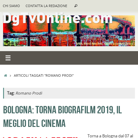
Vai
Cerca:
CHI SIAMO
CONTATTA LA REDAZIONE
Cerca
al
contenuto
HOME
ARTICOLI TAGGATI "ROMANO PRODI"
Tag:
Romano Prodi
A
BOLOGNA: TORNA BIOGRAFILM 2019, IL
R
MEGLIO DEL CINEMA
B
c
Torna a Bologna dal 07 al
la