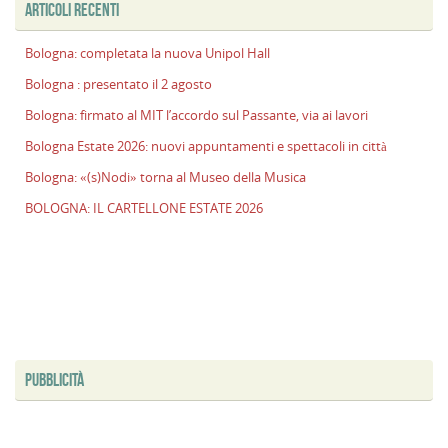
ARTICOLI RECENTI
E
2
Bologna: completata la nuova Unipol Hall
n
a
Bologna : presentato il 2 agosto
e
Bologna: firmato al MIT l’accordo sul Passante, via ai lavori
s
i
Bologna Estate 2026: nuovi appuntamenti e spettacoli in città
ci
Bologna: «(s)Nodi» torna al Museo della Musica
B
BOLOGNA: IL CARTELLONE ESTATE 2026
«
t
al
M
d
M
PUBBLICITÀ