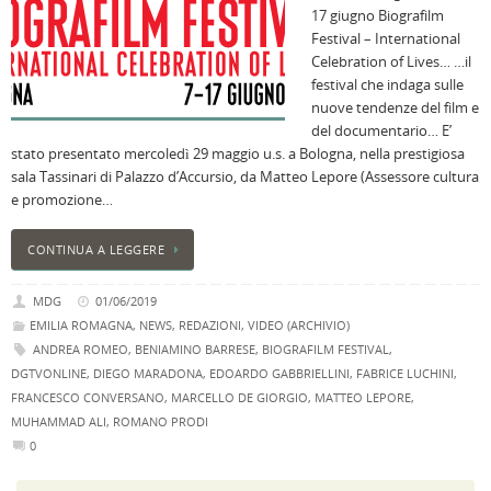
17 giugno Biografilm
n
Festival – International
U
Celebration of Lives… …il
H
festival che indaga sulle
B
nuove tendenze del film e
:
del documentario… E’
p
stato presentato mercoledì 29 maggio u.s. a Bologna, nella prestigiosa
il
sala Tassinari di Palazzo d’Accursio, da Matteo Lepore (Assessore cultura
2
e promozione…
a
B
CONTINUA A LEGGERE
f
al
MDG
01/06/2019
M
EMILIA ROMAGNA
,
NEWS
,
REDAZIONI
,
VIDEO (ARCHIVIO)
l
ANDREA ROMEO
,
BENIAMINO BARRESE
,
BIOGRAFILM FESTIVAL
,
s
DGTVONLINE
,
DIEGO MARADONA
,
EDOARDO GABBRIELLINI
,
FABRICE LUCHINI
,
P
FRANCESCO CONVERSANO
,
MARCELLO DE GIORGIO
,
MATTEO LEPORE
,
v
MUHAMMAD ALI
,
ROMANO PRODI
ai
0
l
B