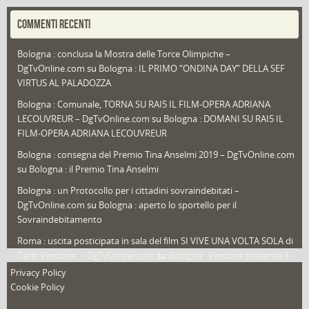
Portfolio
(1)
COMMENTI RECENTI
Puglia
(30)
Bologna : conclusa la Mostra delle Torce Olimpiche –
Redazioni
(1.049)
DgTvOnline.com
su
Bologna : IL PRIMO “ONDINA DAY” DELLA SEF
Speciali
(22)
VIRTUS AL PALADOZZA
Sport
(61)
Bologna : Comunale, TORNA SU RAI5 IL FILM-OPERA ADRIANA
LECOUVREUR – DgTvOnline.com
su
Bologna : DOMANI SU RAI5 IL
That's Bologna Magazine
(25)
FILM-OPERA ADRIANA LECOUVREUR
Veneto
(12)
Bologna : consegna del Premio Tina Anselmi 2019 – DgTvOnline.com
Video (archivio)
(262)
su
Bologna : il Premio Tina Anselmi
Video in primo piano
(6)
Bologna : un Protocollo per i cittadini sovraindebitati –
DgTvOnline.com
su
Bologna : aperto lo sportello per il
Sovraindebitamento
Roma : uscita posticipata in sala del film SI VIVE UNA VOLTA SOLA di
Carlo Verdone. – DgTvOnline.com
su
Bologna : Verdone presenta il
nuovo film
Privacy Policy
Cookie Policy