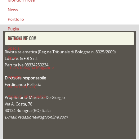
Mondo in rosa
News
Portfolio
Puglia
DGTVONLINE.COM
Redazioni
Speciali
Rivista telematica (Reg.ne Tribunale di Bologna n. 8025/2009)
Sport
Editore: G.F.R S.r.l.
Partita Iva 03334250234
That's Bologna Magazine
Veneto
Direttore responsabile
Ferdinando Pelliccia
Video (archivio)
Video in primo piano
Proprietario: Marcello De Giorgio
Via A. Costa, 78
40134 Bologna (BO) Italia
E-mail: redazione@dgtvonline.com