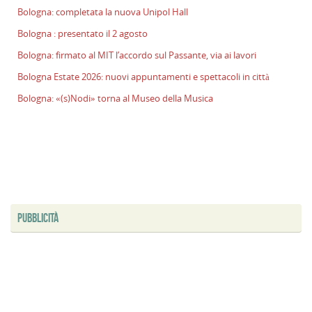
Bologna: completata la nuova Unipol Hall
l
s
Bologna : presentato il 2 agosto
P
Bologna: firmato al MIT l’accordo sul Passante, via ai lavori
v
ai
Bologna Estate 2026: nuovi appuntamenti e spettacoli in città
l
Bologna: «(s)Nodi» torna al Museo della Musica
B
E
2
n
a
e
s
i
PUBBLICITÀ
ci