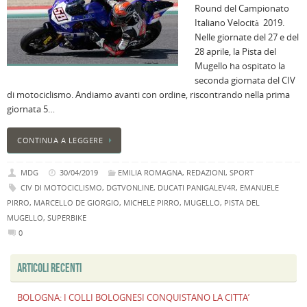
Round del Campionato
B
Italiano Velocità 2019.
C
Nelle giornate del 27 e del
L
28 aprile, la Pista del
C
Mugello ha ospitato la
B
seconda giornata del CIV
c
di motociclismo. Andiamo avanti con ordine, riscontrando nella prima
la
giornata 5…
n
U
CONTINUA A LEGGERE
H
B
MDG
30/04/2019
EMILIA ROMAGNA
,
REDAZIONI
,
SPORT
:
CIV DI MOTOCICLISMO
,
DGTVONLINE
,
DUCATI PANIGALEV4R
,
EMANUELE
p
PIRRO
,
MARCELLO DE GIORGIO
,
MICHELE PIRRO
,
MUGELLO
,
PISTA DEL
il
MUGELLO
,
SUPERBIKE
2
0
a
B
ARTICOLI RECENTI
f
al
BOLOGNA: I COLLI BOLOGNESI CONQUISTANO LA CITTA’
M