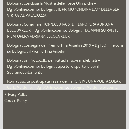
Bologna : conclusa la Mostra delle Torce Olimpiche –
Redazioni
(1.049)
DgTvOnline.com
su
Bologna : IL PRIMO “ONDINA DAY” DELLA SEF
Speciali
(22)
VIRTUS AL PALADOZZA
Sport
(61)
Bologna : Comunale, TORNA SU RAI5 IL FILM-OPERA ADRIANA
LECOUVREUR – DgTvOnline.com
su
Bologna : DOMANI SU RAI5 IL
That's Bologna Magazine
(25)
FILM-OPERA ADRIANA LECOUVREUR
Veneto
(12)
Bologna : consegna del Premio Tina Anselmi 2019 – DgTvOnline.com
Video (archivio)
(263)
su
Bologna : il Premio Tina Anselmi
Video in primo piano
(6)
Bologna : un Protocollo per i cittadini sovraindebitati –
DgTvOnline.com
su
Bologna : aperto lo sportello per il
Sovraindebitamento
Roma : uscita posticipata in sala del film SI VIVE UNA VOLTA SOLA di
Carlo Verdone. – DgTvOnline.com
su
Bologna : Verdone presenta il
nuovo film
Privacy Policy
Cookie Policy