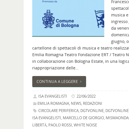
Francesc
spettacol
musica e 
ingresso 
da vener
domenic
giugno, 
cartellone di spettacoli di musica e teatro realizza
Emilia Romagna Teatro Fondazione ERT / Teatro N
in collaborazione con Bologna Estate, in una logic
riappropriazione delle…
CONTINUA A LEGGERE
ISA EVANGELISTI
22/06/2022
EMILIA ROMAGNA
,
NEWS
,
REDAZIONI
CIRCOLARE PERIFERICA
,
DGTVONLINE
,
DGTVONLINE
ISA EVANGELISTI
,
MARCELLO DE GIORGIO
,
MISMAONDA
LIBERTÀ
,
PAOLO ROSSI
,
WHITE NOISE