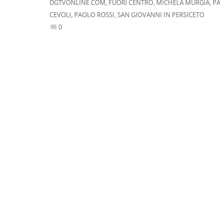
DGTVONLINE.COM
,
FUORI CENTRO
,
MICHELA MURGIA
,
P
CEVOLI
,
PAOLO ROSSI
,
SAN GIOVANNI IN PERSICETO
0