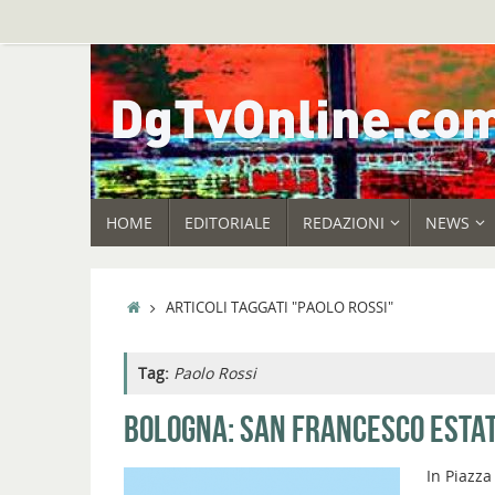
Vai
al
contenuto
VAI
HOME
EDITORIALE
REDAZIONI
NEWS
AL
CONTENUTO
HOME
ARTICOLI TAGGATI "PAOLO ROSSI"
Tag:
Paolo Rossi
BOLOGNA: SAN FRANCESCO ESTA
In Piazza