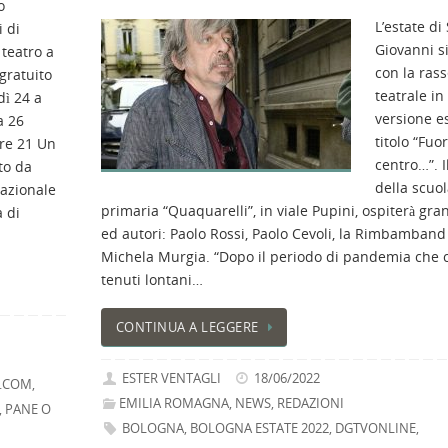
o
L’estate di
i di
Giovanni s
teatro a
con la ras
gratuito
teatrale in
dì 24 a
versione es
a 26
titolo “Fuor
ore 21 Un
centro…”. Il
to da
della scuo
azionale
primaria “Quaquarelli”, in viale Pupini, ospiterà gran
a di
ed autori: Paolo Rossi, Paolo Cevoli, la Rimbamband
Michela Murgia. “Dopo il periodo di pandemia che c
tenuti lontani…
CONTINUA A LEGGERE
ESTER VENTAGLI
18/06/2022
.COM
,
EMILIA ROMAGNA
,
NEWS
,
REDAZIONI
,
PANE O
BOLOGNA
,
BOLOGNA ESTATE 2022
,
DGTVONLINE
,