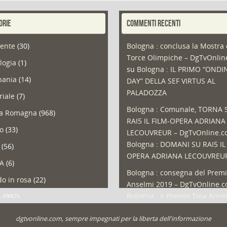
ORIE
COMMENTI RECENTI
ente
(30)
Bologna : conclusa la Mostra 
Torce Olimpiche – DgTvOnli
logia
(1)
su
Bologna : IL PRIMO “ONDI
ania
(14)
DAY” DELLA SEF VIRTUS AL
PALADOZZA
riale
(7)
Bologna : Comunale, TORNA 
ia Romagna
(968)
RAI5 IL FILM-OPERA ADRIANA
so
(33)
LECOUVREUR – DgTvOnline.
Bologna : DOMANI SU RAI5 IL
(56)
OPERA ADRIANA LECOUVREU
A
(6)
Bologna : consegna del Premi
o in rosa
(22)
Anselmi 2019 – DgTvOnline.
Bologna : il Premio Tina Anse
s
(992)
Bologna : un Protocollo per i
olio
(1)
dgtvonline.com, sempre impegnati per la liberta dell'informazione
cittadini sovraindebitati –