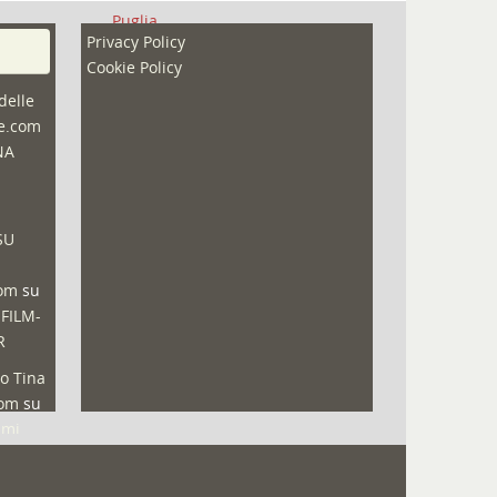
Puglia
Privacy Policy
Redazioni
Cookie Policy
Speciali
delle
ne.com
Sport
NA
That's Bologna Magazine
Veneto
SU
Video (archivio)
Video in primo piano
com
su
 FILM-
R
o Tina
com
su
lmi