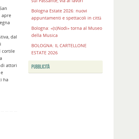
sul Passante, via ai lavori
completata
 San
Bologna Estate 2026: nuovi
la
i apre
appuntamenti e spettacoli in città
nuova
segna
Unipol
Bologna: «(s)Nodi» torna al Museo
Hall
della Musica
tiva, dal
Bologna
i
BOLOGNA: IL CARTELLONE
:
 cortile
ESTATE 2026
presentato
la
il
di attori
PUBBLICITÀ
2
 e
agosto
i ha
Bologna:
firmato
al
MIT
l’accordo
sul
Passante,