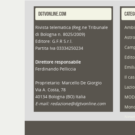
DGTVONLINE.COM
CATEG
Rivista telematica (Reg.ne Tribunale
Ambi
di Bologna n. 8025/2009)
Astro
Editore: G.F.R S.r.l.
Camp
Partita Iva 03334250234
Edito
Direttore responsabile
Emil
Ferdinando Pelliccia
Il ca
Proprietario: Marcello De Giorgio
Lazio
Via A. Costa, 78
40134 Bologna (BO) Italia
MOD
E-mail: redazione@dgtvonline.com
Mond
New
Portf