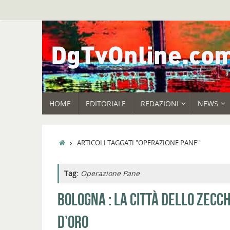
Vai
al
contenuto
VAI
HOME
EDITORIALE
REDAZIONI
NEWS
AL
CONTENUTO
HOME
ARTICOLI TAGGATI "OPERAZIONE PANE"
Tag:
Operazione Pane
BOLOGNA : LA CITTÀ DELLO ZECC
D’ORO