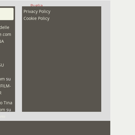
Puglia
Privacy Policy
Redazioni
Cookie Policy
Speciali
delle
ne.com
Sport
NA
That's Bologna Magazine
Veneto
SU
Video (archivio)
Video in primo piano
com
su
 FILM-
R
o Tina
com
su
lmi