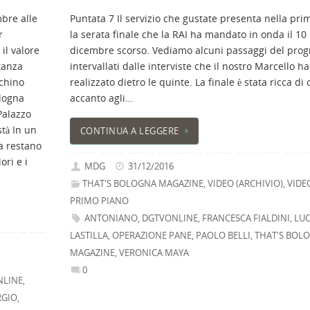
mbre alle
Puntata 7 Il servizio che gustate presenta nella pri
r
la serata finale che la RAI ha mandato in onda il 10
 il valore
dicembre scorso. Vediamo alcuni passaggi del pr
tanza
intervallati dalle interviste che il nostro Marcello ha
cchino
realizzato dietro le quinte. La finale è stata ricca di o
ologna
accanto agli…
 Palazzo
tà In un
CONTINUA A LEGGERE
a restano
ori e i
MDG
31/12/2016
THAT'S BOLOGNA MAGAZINE
,
VIDEO (ARCHIVIO)
,
VIDE
PRIMO PIANO
ANTONIANO
,
DGTVONLINE
,
FRANCESCA FIALDINI
,
LU
LASTILLA
,
OPERAZIONE PANE
,
PAOLO BELLI
,
THAT'S BOL
MAGAZINE
,
VERONICA MAYA
0
NLINE
,
RGIO
,