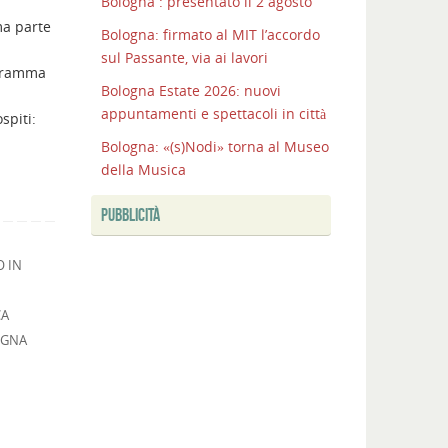
Bologna : presentato il 2 agosto
I
ma parte
Bologna: firmato al MIT l’accordo
COLLI
sul Passante, via ai lavori
BOLOGNESI
ogramma
CONQUISTANO
Bologna Estate 2026: nuovi
LA
appuntamenti e spettacoli in città
spiti:
CITTA’
Bologna: «(s)Nodi» torna al Museo
Bologna:
della Musica
completata
la
PUBBLICITÀ
nuova
Unipol
O IN
Hall
Bologna
CA
:
OGNA
presentato
il
2
agosto