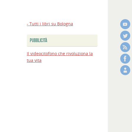
Bologna:
firmato
al
MIT
- Tutti i libri su Bologna
l’accordo
sul
PUBBLICITÀ
Passante,
via
Il videocitofono che rivoluziona la
ai
tua vita
lavori
Bologna
Estate
2026:
nuovi
appuntamenti
e
spettacoli
in
città