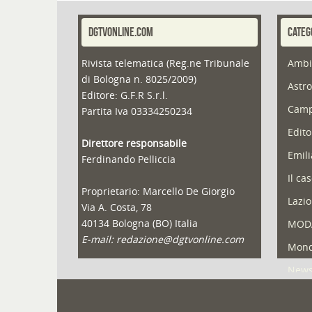
DGTVONLINE.COM
CATEG
Rivista telematica (Reg.ne Tribunale
Ambi
di Bologna n. 8025/2009)
Astro
Editore: G.F.R S.r.l.
Camp
Partita Iva 03334250234
Edito
Direttore responsabile
Emil
Ferdinando Pelliccia
Il ca
Proprietario: Marcello De Giorgio
Lazio
Via A. Costa, 78
40134 Bologna (BO) Italia
MOD
E-mail: redazione@dgtvonline.com
Mond
New
Portf