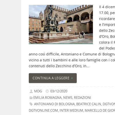
Il 4 dice
17.00, pe
ricordare
e l’impor
dello Ze
d’Oro, B
colora il
del Podes
anno così difficile, Antoniano e Comune di Bologn
vicino a tutti i bambini e alle loro famiglie con i col
contenuti dello Zecchino d’Oro, in…
CONTINUA A LEGGERE
MDG
03/12/2020
EMILIA ROMAGNA
,
NEWS
,
REDAZIONI
ANTONIANO DI BOLOGNA
,
BEATRICE CALIN
,
DGTVO
DGTVONLINE.COM
,
INTER MEDIUM
,
MARCELLO DE GIO