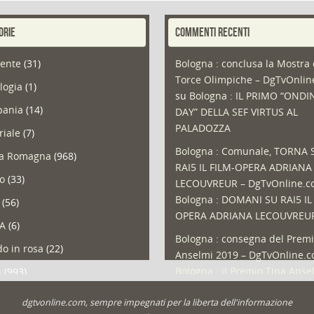
ORIE
COMMENTI RECENTI
ente
(31)
Bologna : conclusa la Mostra 
Torce Olimpiche – DgTvOnli
logia
(1)
su
Bologna : IL PRIMO “ONDI
ania
(14)
DAY” DELLA SEF VIRTUS AL
PALADOZZA
riale
(7)
Bologna : Comunale, TORNA 
ia Romagna
(968)
RAI5 IL FILM-OPERA ADRIANA
so
(33)
LECOUVREUR – DgTvOnline.
Bologna : DOMANI SU RAI5 IL
(56)
OPERA ADRIANA LECOUVREU
A
(6)
Bologna : consegna del Premi
o in rosa
(22)
Anselmi 2019 – DgTvOnline.
Bologna : il Premio Tina Anse
s
(993)
Bologna : un Protocollo per i
olio
(1)
dgtvonline.com, sempre impegnati per la liberta dell'informazione
cittadini sovraindebitati –