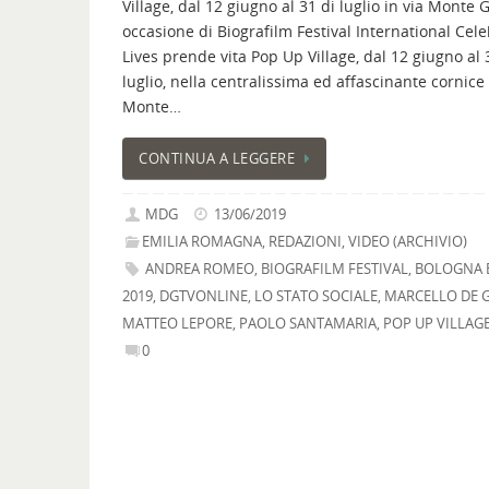
Village, dal 12 giugno al 31 di luglio in via Monte 
occasione di Biografilm Festival International Cele
Lives prende vita Pop Up Village, dal 12 giugno al 
luglio, nella centralissima ed affascinante cornice 
Monte…
CONTINUA A LEGGERE
MDG
13/06/2019
EMILIA ROMAGNA
,
REDAZIONI
,
VIDEO (ARCHIVIO)
ANDREA ROMEO
,
BIOGRAFILM FESTIVAL
,
BOLOGNA 
2019
,
DGTVONLINE
,
LO STATO SOCIALE
,
MARCELLO DE 
MATTEO LEPORE
,
PAOLO SANTAMARIA
,
POP UP VILLAG
0