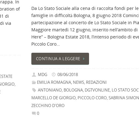
Grappa. In
Da Lo Stato Sociale alla cena di raccolta fondi per le
bration of
famiglie in difficoltà Bologna, 8 giugno 2018 Cominc
31 di
partecipazione al concerto de Lo Stato Sociale in Pi
di via
Maggiore martedì 12 giugno, inserito nell’ambito di
Here” – Bologna Estate 2018, l’intenso periodo di eve
Piccolo Coro…
CONTINUA A LEGGERE
MDG
08/06/2018
ESTATE
EMILIA ROMAGNA
,
NEWS
,
REDAZIONI
GIORGIO
,
ANTONIANO
,
BOLOGNA
,
DGTVONLINE
,
LO STATO SOC
E
MARCELLO DE GIORGIO
,
PICCOLO CORO
,
SABRINA SIMON
ZECCHINO D'ORO
0