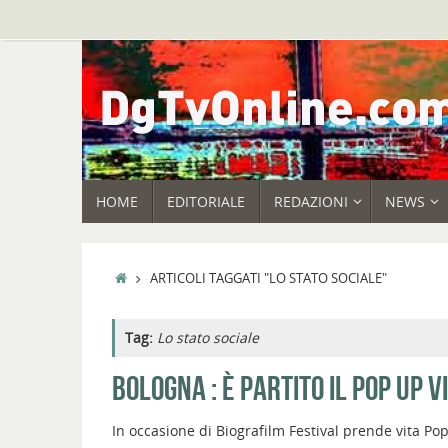
Vai
al
contenuto
VAI
HOME
EDITORIALE
REDAZIONI
NEWS
AL
CONTENUTO
HOME
ARTICOLI TAGGATI "LO STATO SOCIALE"
Tag:
Lo stato sociale
BOLOGNA : È PARTITO IL POP UP V
In occasione di Biografilm Festival prende vita Po