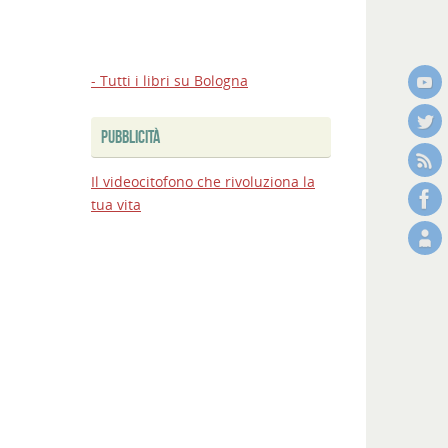
Bologna:
firmato
al
MIT
- Tutti i libri su Bologna
l’accordo
sul
PUBBLICITÀ
Passante,
via
Il videocitofono che rivoluziona la
ai
tua vita
lavori
Bologna
Estate
2026:
nuovi
appuntamenti
e
spettacoli
in
città