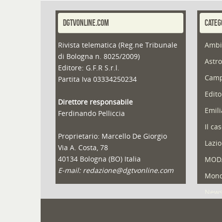
DGTVONLINE.COM
CATEG
Rivista telematica (Reg.ne Tribunale
Ambi
di Bologna n. 8025/2009)
Astro
Editore: G.F.R S.r.l.
Camp
Partita Iva 03334250234
Edito
Direttore responsabile
Emil
Ferdinando Pelliccia
Il ca
Proprietario: Marcello De Giorgio
Lazio
Via A. Costa, 78
40134 Bologna (BO) Italia
MOD
E-mail: redazione@dgtvonline.com
Mond
New
Portf