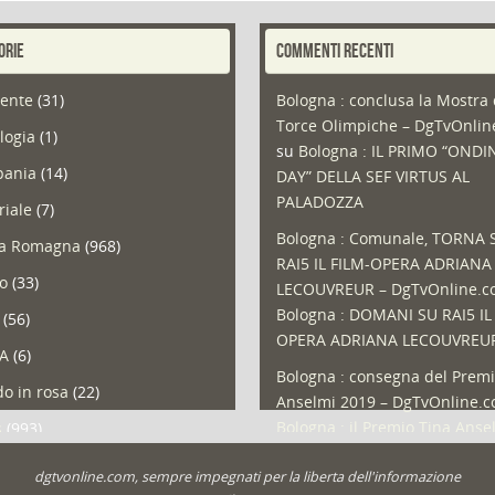
ORIE
COMMENTI RECENTI
ente
(31)
Bologna : conclusa la Mostra 
Torce Olimpiche – DgTvOnli
logia
(1)
su
Bologna : IL PRIMO “ONDI
ania
(14)
DAY” DELLA SEF VIRTUS AL
PALADOZZA
riale
(7)
Bologna : Comunale, TORNA 
ia Romagna
(968)
RAI5 IL FILM-OPERA ADRIANA
so
(33)
LECOUVREUR – DgTvOnline.
Bologna : DOMANI SU RAI5 IL
(56)
OPERA ADRIANA LECOUVREU
A
(6)
Bologna : consegna del Premi
o in rosa
(22)
Anselmi 2019 – DgTvOnline.
Bologna : il Premio Tina Anse
s
(993)
Bologna : un Protocollo per i
olio
(1)
dgtvonline.com, sempre impegnati per la liberta dell'informazione
cittadini sovraindebitati –