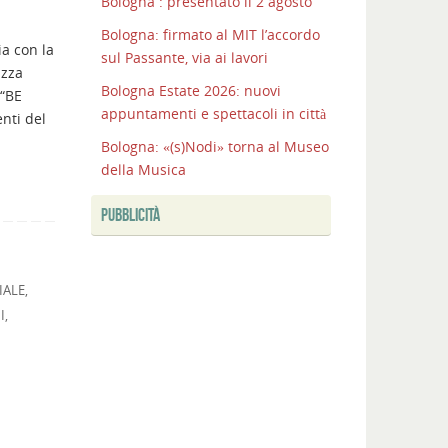
Bologna : presentato il 2 agosto
I
Bologna: firmato al MIT l’accordo
COLLI
ia con la
sul Passante, via ai lavori
BOLOGNESI
azza
CONQUISTANO
Bologna Estate 2026: nuovi
 “BE
LA
appuntamenti e spettacoli in città
nti del
CITTA’
Bologna: «(s)Nodi» torna al Museo
Bologna:
della Musica
completata
la
PUBBLICITÀ
nuova
Unipol
Hall
IALE
,
Bologna
I
,
:
presentato
il
2
agosto