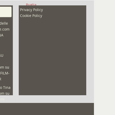
Puglia
Privacy Policy
Redazioni
Cookie Policy
Speciali
delle
ne.com
Sport
NA
That's Bologna Magazine
Veneto
SU
Video (archivio)
Video in primo piano
com
su
 FILM-
R
o Tina
com
su
lmi