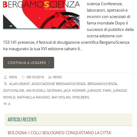
scienza Conferenze,
B
laboratori, spettacoli e
C
incontri con scienziati di
L
fama mondiale Dopo il
C
successo di pubblico della
B
scorsa edizione con
c
153.141 presenze, il festival di divulgazione scientifica BergamoScienza
la
ha inaugurato la sua XVI edizione sabato 6…
n
U
CONTINUA A LEGGERE
H
B
MDG
08/10/2018
NEWS
:
ALAN GRANT
,
ASSOCIAZIONE BERGAMOSCIENZA
,
BERGAMOSCIENZA
,
p
DGTVONLINE
,
IAN RUSSELL MCEWAN
,
JACK HORNER
,
JURASSIC PARK
,
JURASSIC
il
WORLD
,
RAFFAELLA RAVASIO
,
RAY DOLAN
,
SPIELBERG
2
0
a
B
ARTICOLI RECENTI
f
al
BOLOGNA: I COLLI BOLOGNESI CONQUISTANO LA CITTA’
M