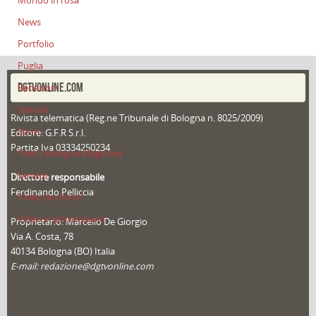
Mondo in rosa
News
Portfolio
Puglia
DGTVONLINE.COM
Redazioni
Speciali
Rivista telematica (Reg.ne Tribunale di Bologna n. 8025/2009)
Sport
Editore: G.F.R S.r.l.
Partita Iva 03334250234
That's Bologna Magazine
Veneto
Direttore responsabile
Ferdinando Pelliccia
Video (archivio)
Video in primo piano
Proprietario: Marcello De Giorgio
Via A. Costa, 78
40134 Bologna (BO) Italia
E-mail: redazione@dgtvonline.com