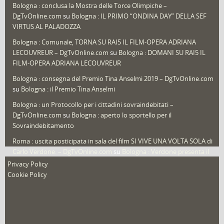
Bologna : conclusa la Mostra delle Torce Olimpiche –
Redazioni
(1.049)
DgTvOnline.com
su
Bologna : IL PRIMO “ONDINA DAY” DELLA SEF
Speciali
(22)
VIRTUS AL PALADOZZA
Sport
(61)
Bologna : Comunale, TORNA SU RAI5 IL FILM-OPERA ADRIANA
LECOUVREUR – DgTvOnline.com
su
Bologna : DOMANI SU RAI5 IL
That's Bologna Magazine
(25)
FILM-OPERA ADRIANA LECOUVREUR
Veneto
(12)
Bologna : consegna del Premio Tina Anselmi 2019 – DgTvOnline.com
Video (archivio)
(263)
su
Bologna : il Premio Tina Anselmi
Video in primo piano
(6)
Bologna : un Protocollo per i cittadini sovraindebitati –
DgTvOnline.com
su
Bologna : aperto lo sportello per il
Sovraindebitamento
Roma : uscita posticipata in sala del film SI VIVE UNA VOLTA SOLA di
Carlo Verdone. – DgTvOnline.com
su
Bologna : Verdone presenta il
nuovo film
Privacy Policy
Cookie Policy