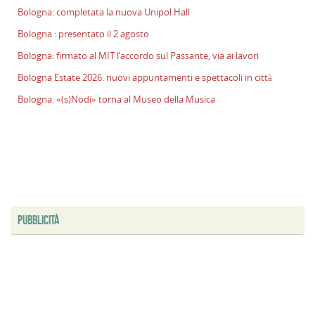
Bologna: completata la nuova Unipol Hall
l
s
Bologna : presentato il 2 agosto
P
Bologna: firmato al MIT l’accordo sul Passante, via ai lavori
v
ai
Bologna Estate 2026: nuovi appuntamenti e spettacoli in città
l
Bologna: «(s)Nodi» torna al Museo della Musica
B
E
2
n
a
e
s
i
PUBBLICITÀ
ci