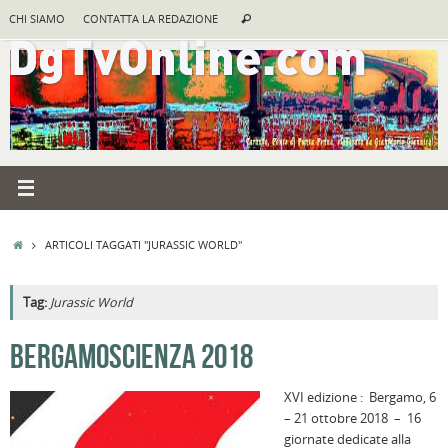
Vai
Cerca:
CHI SIAMO
CONTATTA LA REDAZIONE
Cerca
al
contenuto
HOME
ARTICOLI TAGGATI "JURASSIC WORLD"
Tag:
Jurassic World
A
BERGAMOSCIENZA 2018
R
XVI edizione : Bergamo, 6
B
– 21 ottobre 2018 – 16
I
giornate dedicate alla
C