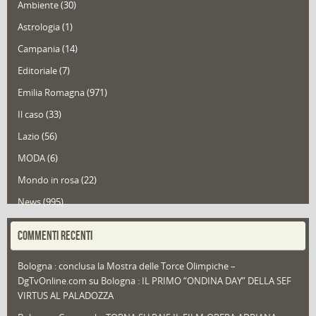
Ambiente
(30)
Astrologia
(1)
Campania
(14)
Editoriale
(7)
Emilia Romagna
(971)
Il caso
(33)
Lazio
(56)
MODA
(6)
Mondo in rosa
(22)
News
(995)
Portfolio
(1)
COMMENTI RECENTI
Puglia
(30)
Bologna : conclusa la Mostra delle Torce Olimpiche –
Redazioni
(1.052)
DgTvOnline.com
su
Bologna : IL PRIMO “ONDINA DAY” DELLA SEF
Speciali
(22)
VIRTUS AL PALADOZZA
Sport
(61)