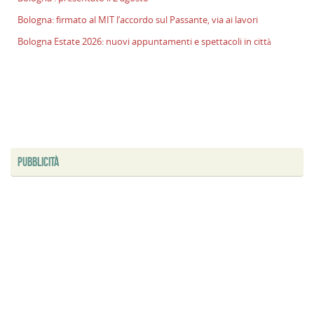
p
Bologna: firmato al MIT l’accordo sul Passante, via ai lavori
il
Bologna Estate 2026: nuovi appuntamenti e spettacoli in città
2
a
B
f
al
M
l
s
PUBBLICITÀ
P
v
ai
l