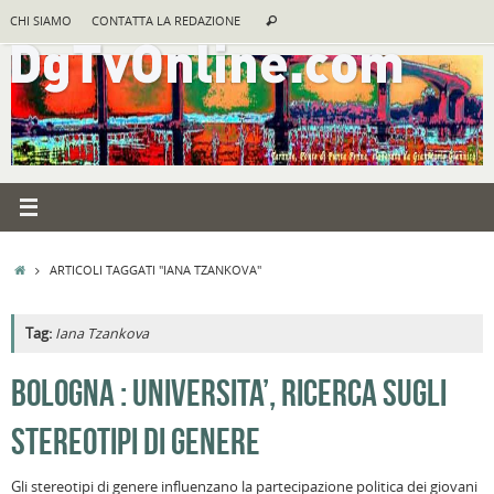
Vai
Cerca:
CHI SIAMO
CONTATTA LA REDAZIONE
Cerca
al
contenuto
HOME
ARTICOLI TAGGATI "IANA TZANKOVA"
Tag:
Iana Tzankova
A
BOLOGNA : UNIVERSITA’, RICERCA SUGLI
R
STEREOTIPI DI GENERE
F
a
Gli stereotipi di genere influenzano la partecipazione politica dei giovani
B