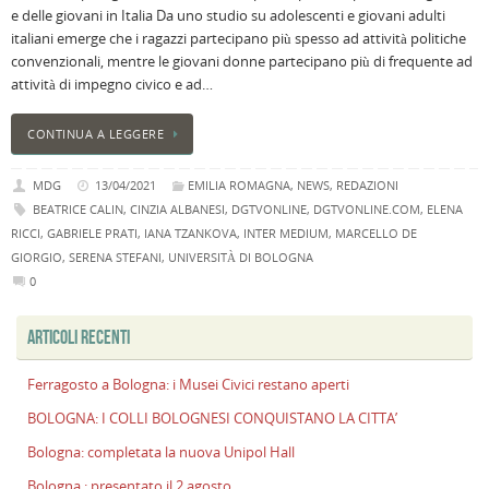
e delle giovani in Italia Da uno studio su adolescenti e giovani adulti
i
italiani emerge che i ragazzi partecipano più spesso ad attività politiche
M
convenzionali, mentre le giovani donne partecipano più di frequente ad
Ci
attività di impegno civico e ad…
r
a
CONTINUA A LEGGERE
B
I
MDG
13/04/2021
EMILIA ROMAGNA
,
NEWS
,
REDAZIONI
C
BEATRICE CALIN
,
CINZIA ALBANESI
,
DGTVONLINE
,
DGTVONLINE.COM
,
ELENA
B
RICCI
,
GABRIELE PRATI
,
IANA TZANKOVA
,
INTER MEDIUM
,
MARCELLO DE
C
L
GIORGIO
,
SERENA STEFANI
,
UNIVERSITÀ DI BOLOGNA
C
0
B
ARTICOLI RECENTI
c
la
n
Ferragosto a Bologna: i Musei Civici restano aperti
U
BOLOGNA: I COLLI BOLOGNESI CONQUISTANO LA CITTA’
H
Bologna: completata la nuova Unipol Hall
B
:
Bologna : presentato il 2 agosto