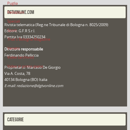
Puglia
DGTVONLINE.COM
Redazioni
Speciali
Rivista telematica (Reg.ne Tribunale di Bologna n. 8025/2009)
Sport
Editore: G.F.R S.r.l.
Partita Iva 03334250234
That's Bologna Magazine
Veneto
Direttore responsabile
Ferdinando Pelliccia
Video (archivio)
Video in primo piano
Proprietario: Marcello De Giorgio
Via A. Costa, 78
40134 Bologna (BO) Italia
E-mail: redazione@dgtvonline.com
CATEGORIE