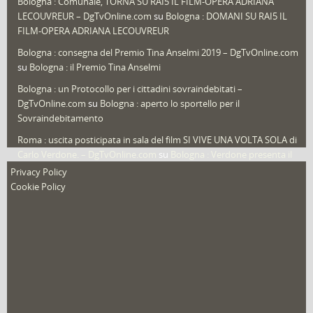
Bologna : Comunale, TORNA SU RAI5 IL FILM-OPERA ADRIANA
LECOUVREUR – DgTvOnline.com
su
Bologna : DOMANI SU RAI5 IL
That's Bologna Magazine
(25)
FILM-OPERA ADRIANA LECOUVREUR
Veneto
(12)
Bologna : consegna del Premio Tina Anselmi 2019 – DgTvOnline.com
Video (archivio)
(263)
su
Bologna : il Premio Tina Anselmi
Video in primo piano
(6)
Bologna : un Protocollo per i cittadini sovraindebitati –
DgTvOnline.com
su
Bologna : aperto lo sportello per il
Sovraindebitamento
Roma : uscita posticipata in sala del film SI VIVE UNA VOLTA SOLA di
Carlo Verdone. – DgTvOnline.com
su
Bologna : Verdone presenta il
nuovo film
Privacy Policy
Cookie Policy