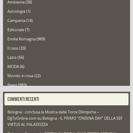
Ambiente
(30)
Astrologia
(1)
Campania
(14)
Editoriale
(7)
Emilia Romagna
(969)
Il caso
(33)
Lazio
(56)
MODA
(6)
Mondo in rosa
(22)
News
(993)
Portfolio
(1)
COMMENTI RECENTI
Puglia
(30)
Bologna : conclusa la Mostra delle Torce Olimpiche –
Redazioni
(1.050)
DgTvOnline.com
su
Bologna : IL PRIMO “ONDINA DAY” DELLA SEF
Speciali
(22)
VIRTUS AL PALADOZZA
Sport
(61)