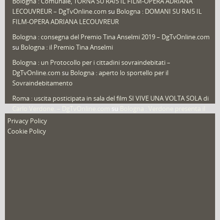
Bologna : Comunale, TORNA SU RAI5 IL FILM-OPERA ADRIANA
LECOUVREUR – DgTvOnline.com
su
Bologna : DOMANI SU RAI5 IL
That's Bologna Magazine
(25)
FILM-OPERA ADRIANA LECOUVREUR
Veneto
(12)
Bologna : consegna del Premio Tina Anselmi 2019 – DgTvOnline.com
Video (archivio)
(263)
su
Bologna : il Premio Tina Anselmi
Video in primo piano
(6)
Bologna : un Protocollo per i cittadini sovraindebitati –
DgTvOnline.com
su
Bologna : aperto lo sportello per il
Sovraindebitamento
Roma : uscita posticipata in sala del film SI VIVE UNA VOLTA SOLA di
Carlo Verdone. – DgTvOnline.com
su
Bologna : Verdone presenta il
nuovo film
Privacy Policy
Cookie Policy