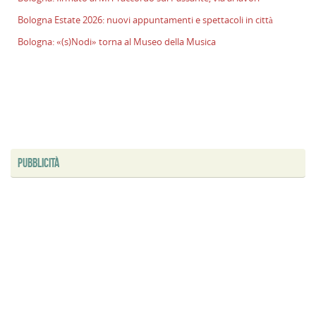
l
Bologna Estate 2026: nuovi appuntamenti e spettacoli in città
s
Bologna: «(s)Nodi» torna al Museo della Musica
P
v
ai
l
B
E
2
n
PUBBLICITÀ
a
e
s
i
ci