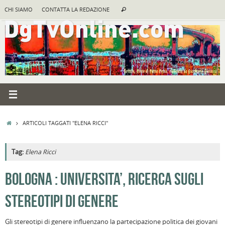
Vai
Cerca:
CHI SIAMO
CONTATTA LA REDAZIONE
Cerca
al
contenuto
HOME
ARTICOLI TAGGATI "ELENA RICCI"
Tag:
Elena Ricci
A
BOLOGNA : UNIVERSITA’, RICERCA SUGLI
R
STEREOTIPI DI GENERE
B
I
Gli stereotipi di genere influenzano la partecipazione politica dei giovani
C