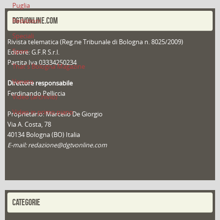
Puglia
DGTVONLINE.COM
Redazioni
Speciali
Rivista telematica (Reg.ne Tribunale di Bologna n. 8025/2009)
Sport
Editore: G.F.R S.r.l.
Partita Iva 03334250234
That's Bologna Magazine
Veneto
Direttore responsabile
Ferdinando Pelliccia
Video (archivio)
Video in primo piano
Proprietario: Marcello De Giorgio
Via A. Costa, 78
40134 Bologna (BO) Italia
E-mail: redazione@dgtvonline.com
CATEGORIE