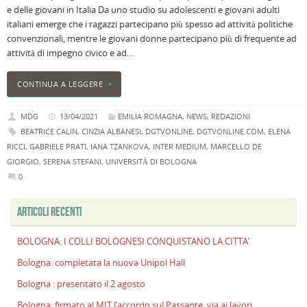
e delle giovani in Italia Da uno studio su adolescenti e giovani adulti
B
italiani emerge che i ragazzi partecipano più spesso ad attività politiche
C
convenzionali, mentre le giovani donne partecipano più di frequente ad
L
attività di impegno civico e ad…
C
B
CONTINUA A LEGGERE
c
la
MDG
13/04/2021
EMILIA ROMAGNA
,
NEWS
,
REDAZIONI
n
BEATRICE CALIN
,
CINZIA ALBANESI
,
DGTVONLINE
,
DGTVONLINE.COM
,
ELENA
U
RICCI
,
GABRIELE PRATI
,
IANA TZANKOVA
,
INTER MEDIUM
,
MARCELLO DE
H
GIORGIO
,
SERENA STEFANI
,
UNIVERSITÀ DI BOLOGNA
B
0
:
p
ARTICOLI RECENTI
il
2
a
BOLOGNA: I COLLI BOLOGNESI CONQUISTANO LA CITTA’
B
Bologna: completata la nuova Unipol Hall
f
Bologna : presentato il 2 agosto
al
M
Bologna: firmato al MIT l’accordo sul Passante, via ai lavori