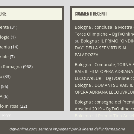
ORIE
COMMENTI RECENTI
ente
(31)
Bologna : conclusa la Mostra 
Torce Olimpiche – DgTvOnli
logia
(1)
su
Bologna : IL PRIMO “ONDI
ania
(14)
DAY” DELLA SEF VIRTUS AL
PALADOZZA
riale
(7)
Bologna : Comunale, TORNA 
ia Romagna
(968)
RAI5 IL FILM-OPERA ADRIANA
so
(33)
LECOUVREUR – DgTvOnline.
Bologna : DOMANI SU RAI5 IL
(56)
OPERA ADRIANA LECOUVREU
A
(6)
Bologna : consegna del Premi
o in rosa
(22)
Anselmi 2019 – DgTvOnline.
Bologna : il Premio Tina Anse
s
(993)
Bologna : un Protocollo per i
olio
(1)
dgtvonline.com, sempre impegnati per la liberta dell'informazione
cittadini sovraindebitati –