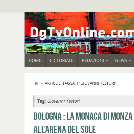
Vai
al
contenuto
VAI
HOME
EDITORIALE
REDAZIONI
NEWS
AL
CONTENUTO
HOME
ARTICOLI TAGGATI "GIOVANNI TESTORI"
Tag:
Giovanni Testori
BOLOGNA : LA MONACA DI MONZA
ALL’ARENA DEL SOLE