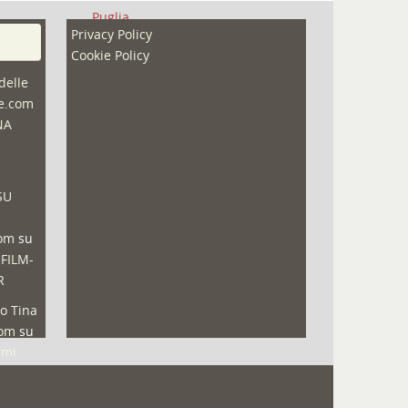
Puglia
Privacy Policy
Redazioni
Cookie Policy
Speciali
delle
ne.com
Sport
NA
That's Bologna Magazine
Veneto
SU
Video (archivio)
Video in primo piano
com
su
 FILM-
R
o Tina
com
su
lmi