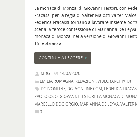
La monaca di Monza, di Giovanni Testori, con Fede
Fracassi per la regia di Valter Malosti Valter Malos
Federica Fracassi tornano a lavorare insieme port
scena la feroce confessione di Marianna De Leyva,
monaca di Monza, nella versione di Giovanni Testor
15 febbraio al…
CONTINUA A LEGGERE
MDG
14/02/2020
EMILIA ROMAGNA
,
REDAZIONI
,
VIDEO (ARCHIVIO)
DGTVONLINE
,
DGTVONLINE.COM
,
FEDERICA FRACAS
PAOLO OSIO
,
GIOVANNI TESTORI
,
LA MONACA DI MON
MARCELLO DE GIORGIO
,
MARIANNA DE LEYVA
,
VALTER 
0