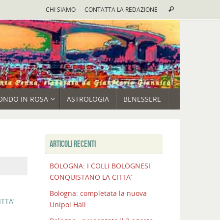
Cerca:
CHI SIAMO
CONTATTA LA REDAZIONE
Cerca
ONDO IN ROSA
ASTROLOGIA
BENESSERE
ARTICOLI RECENTI
BOLOGNA: I COLLI BOLOGNESI
CONQUISTANO LA CITTA’
Bologna: completata la nuova
TTA’
Unipol Hall