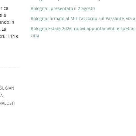
rica
Bologna : presentato il 2 agosto
ti e
Bologna: firmato al MIT l’accordo sul Passante, via ai
ando in
Bologna Estate 2026: nuovi appuntamenti e spettaco
 La
città
i, il 14 e
SI
,
GIAN
ZA
,
MALOSTI