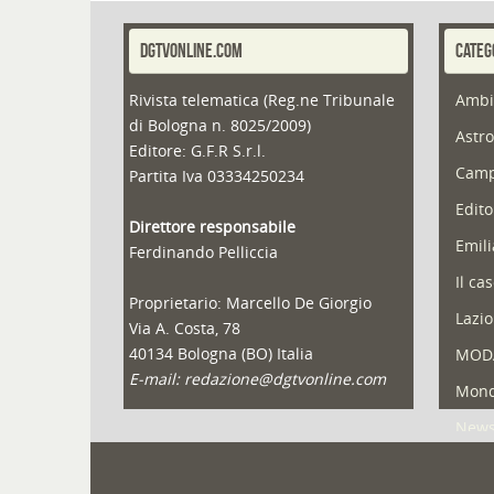
DGTVONLINE.COM
CATEG
Rivista telematica (Reg.ne Tribunale
Ambi
di Bologna n. 8025/2009)
Astro
Editore: G.F.R S.r.l.
Camp
Partita Iva 03334250234
Edito
Direttore responsabile
Emil
Ferdinando Pelliccia
Il ca
Proprietario: Marcello De Giorgio
Lazio
Via A. Costa, 78
40134 Bologna (BO) Italia
MOD
E-mail: redazione@dgtvonline.com
Mond
New
Portf