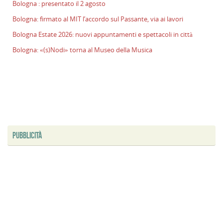
Bologna : presentato il 2 agosto
l
Bologna: firmato al MIT l’accordo sul Passante, via ai lavori
s
P
Bologna Estate 2026: nuovi appuntamenti e spettacoli in città
v
Bologna: «(s)Nodi» torna al Museo della Musica
ai
l
B
E
2
n
a
e
PUBBLICITÀ
s
i
ci