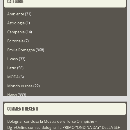
CATEGORIE
Ambiente
(31)
Astrologia
(1)
Campania
(14)
Editoriale
(7)
Emilia Romagna
(968)
Il caso
(33)
Lazio
(56)
MODA
(6)
Mondo in rosa
(22)
News
(993)
Portfolio
(1)
COMMENTI RECENTI
Puglia
(30)
Bologna : conclusa la Mostra delle Torce Olimpiche –
Redazioni
(1.049)
DgTvOnline.com
su
Bologna : IL PRIMO “ONDINA DAY” DELLA SEF