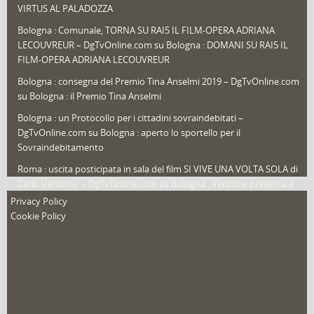
Speciali
(22)
VIRTUS AL PALADOZZA
Sport
(61)
Bologna : Comunale, TORNA SU RAI5 IL FILM-OPERA ADRIANA
LECOUVREUR – DgTvOnline.com
su
Bologna : DOMANI SU RAI5 IL
That's Bologna Magazine
(25)
FILM-OPERA ADRIANA LECOUVREUR
Veneto
(12)
Bologna : consegna del Premio Tina Anselmi 2019 – DgTvOnline.com
Video (archivio)
(263)
su
Bologna : il Premio Tina Anselmi
Video in primo piano
(6)
Bologna : un Protocollo per i cittadini sovraindebitati –
DgTvOnline.com
su
Bologna : aperto lo sportello per il
Sovraindebitamento
Roma : uscita posticipata in sala del film SI VIVE UNA VOLTA SOLA di
Carlo Verdone. – DgTvOnline.com
su
Bologna : Verdone presenta il
nuovo film
Privacy Policy
Cookie Policy