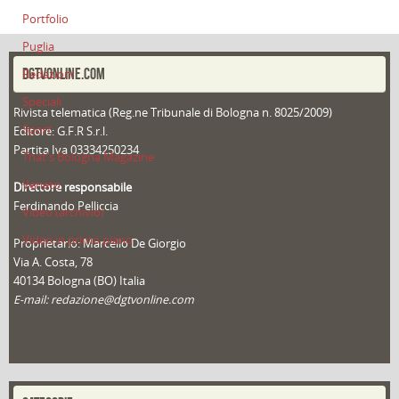
Portfolio
Puglia
DGTVONLINE.COM
Redazioni
Speciali
Rivista telematica (Reg.ne Tribunale di Bologna n. 8025/2009)
Sport
Editore: G.F.R S.r.l.
Partita Iva 03334250234
That's Bologna Magazine
Veneto
Direttore responsabile
Ferdinando Pelliccia
Video (archivio)
Video in primo piano
Proprietario: Marcello De Giorgio
Via A. Costa, 78
40134 Bologna (BO) Italia
E-mail: redazione@dgtvonline.com