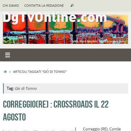
Vai
Cerca:
CHI SIAMO
CONTATTA LA REDAZIONE
Cerca
al
contenuto
HOME
ARTICOLI TAGGATI "GIÒ DI TONNO"
Tag:
Giò di Tonno
A
CORREGGIO(RE) : CROSSROADS IL 22
R
AGOSTO
B
I
Correggio (RE), Cortile
C