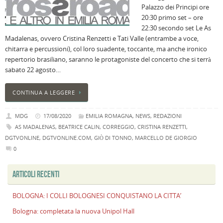
Palazzo dei Principi ore
B
20:30 primo set – ore
C
22:30 secondo set Le As
L
Madalenas, ovvero Cristina Renzetti e Tati Valle (entrambe a voce,
C
chitarra e percussioni), col loro suadente, toccante, ma anche ironico
B
repertorio brasiliano, saranno le protagoniste del concerto che si terrà
c
sabato 22 agosto…
la
n
CONTINUA A LEGGERE
U
H
MDG
17/08/2020
EMILIA ROMAGNA
,
NEWS
,
REDAZIONI
B
AS MADALENAS
,
BEATRICE CALIN
,
CORREGGIO
,
CRISTINA RENZETTI
,
:
DGTVONLINE
,
DGTVONLINE.COM
,
GIÒ DI TONNO
,
MARCELLO DE GIORGIO
p
0
il
2
ARTICOLI RECENTI
a
B
BOLOGNA: I COLLI BOLOGNESI CONQUISTANO LA CITTA’
f
al
Bologna: completata la nuova Unipol Hall
M