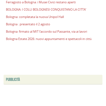
Ferragosto a Bologna: i Musei Civici restano aperti
p
il
BOLOGNA: I COLLI BOLOGNESI CONQUISTANO LA CITTA’
2
Bologna: completata la nuova Unipol Hall
a
Bologna : presentato il 2 agosto
B
f
Bologna: firmato al MIT l’accordo sul Passante, via ai lavori
al
Bologna Estate 2026: nuovi appuntamenti e spettacoli in città
M
l
s
P
v
ai
l
PUBBLICITÀ