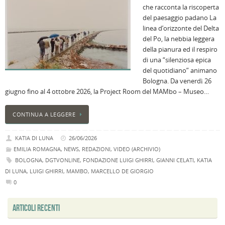
che racconta la riscoperta
i
del paesaggio padano La
M
linea d’orizzonte del Delta
Ci
del Po, la nebbia leggera
r
della pianura ed il respiro
a
di una “silenziosa epica
B
del quotidiano” animano
I
Bologna. Da venerdì 26
C
giugno fino al 4 ottobre 2026, la Project Room del MAMbo – Museo…
B
C
CONTINUA A LEGGERE
L
C
KATIA DI LUNA
26/06/2026
B
EMILIA ROMAGNA
,
NEWS
,
REDAZIONI
,
VIDEO (ARCHIVIO)
c
BOLOGNA
,
DGTVONLINE
,
FONDAZIONE LUIGI GHIRRI
,
GIANNI CELATI
,
KATIA
la
DI LUNA
,
LUIGI GHIRRI
,
MAMBO
,
MARCELLO DE GIORGIO
n
0
U
H
ARTICOLI RECENTI
B
: