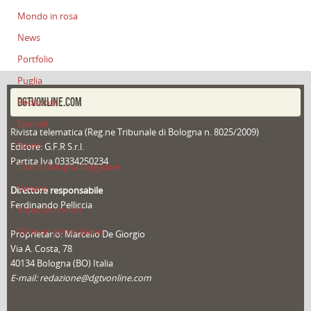
Mondo in rosa
News
Portfolio
Puglia
DGTVONLINE.COM
Redazioni
Speciali
Rivista telematica (Reg.ne Tribunale di Bologna n. 8025/2009)
Sport
Editore: G.F.R S.r.l.
Partita Iva 03334250234
That's Bologna Magazine
Veneto
Direttore responsabile
Ferdinando Pelliccia
Video (archivio)
Video in primo piano
Proprietario: Marcello De Giorgio
Via A. Costa, 78
40134 Bologna (BO) Italia
E-mail: redazione@dgtvonline.com