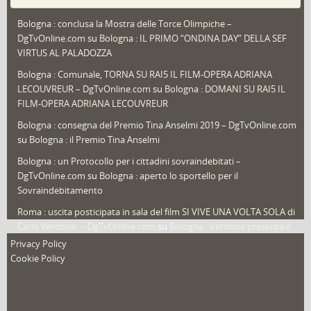
Puglia
(30)
Bologna : conclusa la Mostra delle Torce Olimpiche –
Redazioni
(1.052)
DgTvOnline.com
su
Bologna : IL PRIMO “ONDINA DAY” DELLA SEF
Speciali
(22)
VIRTUS AL PALADOZZA
Sport
(61)
Bologna : Comunale, TORNA SU RAI5 IL FILM-OPERA ADRIANA
LECOUVREUR – DgTvOnline.com
su
Bologna : DOMANI SU RAI5 IL
That's Bologna Magazine
(25)
FILM-OPERA ADRIANA LECOUVREUR
Veneto
(12)
Bologna : consegna del Premio Tina Anselmi 2019 – DgTvOnline.com
Video (archivio)
(263)
su
Bologna : il Premio Tina Anselmi
Video in primo piano
(6)
Bologna : un Protocollo per i cittadini sovraindebitati –
DgTvOnline.com
su
Bologna : aperto lo sportello per il
Sovraindebitamento
Roma : uscita posticipata in sala del film SI VIVE UNA VOLTA SOLA di
Carlo Verdone. – DgTvOnline.com
su
Bologna : Verdone presenta il
nuovo film
Privacy Policy
Cookie Policy