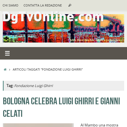
Vai
Cerca:
CHI SIAMO
CONTATTA LA REDAZIONE
Cerca
al
contenuto
HOME
ARTICOLI TAGGATI "FONDAZIONE LUIGI GHIRRI"
Tag:
Fondazione Luigi Ghirri
A
BOLOGNA CELEBRA LUIGI GHIRRI E GIANNI
R
CELATI
F
a
Al Mambo una mostra
B