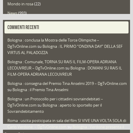
Mondo in rosa
(22)
News
(993)
Portfolio
(1)
COMMENTI RECENTI
Puglia
(30)
Bologna : conclusa la Mostra delle Torce Olimpiche –
Redazioni
(1.049)
DgTvOnline.com
su
Bologna : IL PRIMO “ONDINA DAY” DELLA SEF
Speciali
(22)
VIRTUS AL PALADOZZA
Sport
(61)
Bologna : Comunale, TORNA SU RAI5 IL FILM-OPERA ADRIANA
LECOUVREUR – DgTvOnline.com
su
Bologna : DOMANI SU RAI5 IL
That's Bologna Magazine
(25)
FILM-OPERA ADRIANA LECOUVREUR
Veneto
(12)
Bologna : consegna del Premio Tina Anselmi 2019 – DgTvOnline.com
Video (archivio)
(263)
su
Bologna : il Premio Tina Anselmi
Video in primo piano
(6)
Bologna : un Protocollo per i cittadini sovraindebitati –
DgTvOnline.com
su
Bologna : aperto lo sportello per il
Sovraindebitamento
Roma : uscita posticipata in sala del film SI VIVE UNA VOLTA SOLA di
Carlo Verdone. – DgTvOnline.com
su
Bologna : Verdone presenta il