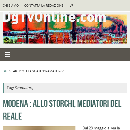
Vai
Cerca:
CHI SIAMO
CONTATTA LA REDAZIONE
Cerca
al
contenuto
HOME
ARTICOLI TAGGATI "DRAMATURG"
Tag:
Dramaturg
A
MODENA : ALLO STORCHI, MEDIATORI DEL
R
REALE
B
I
Dal 29 maggio al via la
C