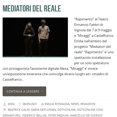
l
MEDIATORI DEL REALE
s
P
“Rapimento” al Teatro
v
Ermanno Fabbri di
ai
Vignola dal 7 al 9 maggio
l
e “Miraggi” a Castelfranco
B
Emilia nell’ambito del
E
progetto “Mediatori del
2
reale” “Rapimento” e’ uno
n
spettacolo-installazione
a
per un solo spettatore
e
con protagonista l’assistente digitale Alexa. “Miraggi” e’ invece
s
un’esposizione itinerante che coinvolge diversi luoghi ed i cittadini di
i
Castelfranco…
ci
CONTINUA A LEGGERE
MDG
06/05/2021
EMILIA ROMAGNA
,
NEWS
,
REDAZIONI
BEATRICE CALIN
,
DARIA DEFLORIAN
,
DGTVONLINE
,
DGTVONLINE.COM
,
DRAMATURG
,
FEDERICO BELLINI
,
INTER MEDIUM
,
MARCELLO DE GIORGIO