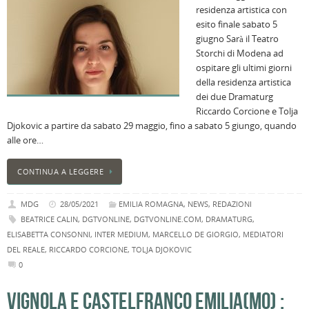
residenza artistica con
B
esito finale sabato 5
C
giugno Sarà il Teatro
L
Storchi di Modena ad
C
ospitare gli ultimi giorni
B
della residenza artistica
c
dei due Dramaturg
la
Riccardo Corcione e Tolja
n
Djokovic a partire da sabato 29 maggio, fino a sabato 5 giungo, quando
U
alle ore…
H
B
CONTINUA A LEGGERE
:
p
MDG
28/05/2021
EMILIA ROMAGNA
,
NEWS
,
REDAZIONI
il
BEATRICE CALIN
,
DGTVONLINE
,
DGTVONLINE.COM
,
DRAMATURG
,
2
ELISABETTA CONSONNI
,
INTER MEDIUM
,
MARCELLO DE GIORGIO
,
MEDIATORI
a
DEL REALE
,
RICCARDO CORCIONE
,
TOLJA DJOKOVIC
B
0
f
al
VIGNOLA E CASTELFRANCO EMILIA(MO) :
M