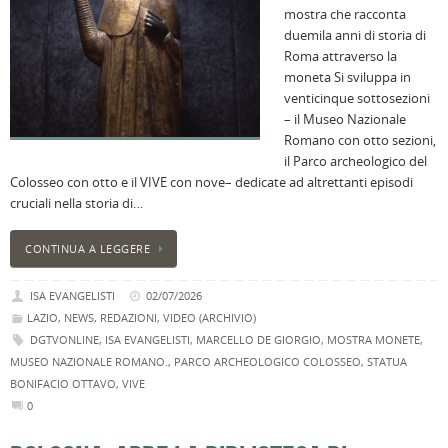
mostra che racconta
duemila anni di storia di
Roma attraverso la
moneta Si sviluppa in
venticinque sottosezioni
– il Museo Nazionale
Romano con otto sezioni,
il Parco archeologico del
Colosseo con otto e il VIVE con nove– dedicate ad altrettanti episodi
cruciali nella storia di…
CONTINUA A LEGGERE
ISA EVANGELISTI
02/07/2026
LAZIO
,
NEWS
,
REDAZIONI
,
VIDEO (ARCHIVIO)
DGTVONLINE
,
ISA EVANGELISTI
,
MARCELLO DE GIORGIO
,
MOSTRA MONETE
,
MUSEO NAZIONALE ROMANO.
,
PARCO ARCHEOLOGICO COLOSSEO
,
STATUA
BONIFACIO OTTAVO
,
VIVE
0