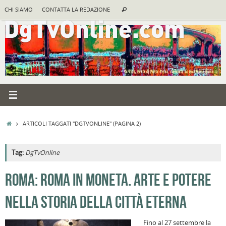
Vai
Cerca:
CHI SIAMO
CONTATTA LA REDAZIONE
Cerca
al
contenuto
HOME
ARTICOLI TAGGATI "DGTVONLINE"
(PAGINA 2)
Tag:
DgTvOnline
ROMA: ROMA IN MONETA. ARTE E POTERE
NELLA STORIA DELLA CITTÀ ETERNA
Fino al 27 settembre la