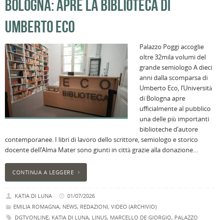
BOLOGNA: APRE LA BIBLIOTECA DI
UMBERTO ECO
Palazzo Poggi accoglie
oltre 32mila volumi del
grande semiologo A dieci
anni dalla scomparsa di
Umberto Eco, l’Università
di Bologna apre
ufficialmente al pubblico
una delle più importanti
biblioteche d’autore
contemporanee. I libri di lavoro dello scrittore, semiologo e storico
docente dell’Alma Mater sono giunti in città grazie alla donazione…
CONTINUA A LEGGERE
KATIA DI LUNA
01/07/2026
EMILIA ROMAGNA
,
NEWS
,
REDAZIONI
,
VIDEO (ARCHIVIO)
DGTVONLINE
,
KATIA DI LUNA
,
LINUS
,
MARCELLO DE GIORGIO
,
PALAZZO