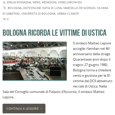
EMILIA ROMAGNA
,
NEWS
,
REDAZIONI
,
VIDEO (ARCHIVIO)
BOLOGNA
,
DGTVONLINE
,
KATIA DI LUNA
,
MARCELLO DE GIORGIO
,
SILVANA
DI SABATINO
,
UNIVERSITÀ DI BOLOGNA
,
URBAN CLIMATE
0
BOLOGNA RICORDA LE VITTIME DI USTICA
Il sindaco Matteo Lepore
accoglie i familiari nel 46°
anniversario della strage
Quarantasei anni dopo il
tragico 27 giugno 1980,
Bologna torna a chiedere
verità e giustizia per le 81
vittime del DC9 abbattuto
nei cieli di Ustica. Nella
Sala del Consiglio comunale di Palazzo d’Accursio, il sindaco Matteo
Lepore…
CONTINUA A LEGGERE