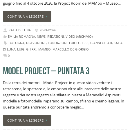
giugno fino al 4 ottobre 2026, la Project Room del MAMbo – Museo…
CONTINUA A LEGGERE
KATIA DI LUNA
26/06/2026
EMILIA ROMAGNA
,
NEWS
,
REDAZIONI
,
VIDEO (ARCHIVIO)
BOLOGNA
,
DGTVONLINE
,
FONDAZIONE LUIGI GHIRRI
,
GIANNI CELATI
,
KATIA
DI LUNA
,
LUIGI GHIRRI
,
MAMBO
,
MARCELLO DE GIORGIO
0
MODEL PROJECT – PUNTATA 3
Dalla terra dei motori… Model Project: in questo video vedrete i
retroscena, lo spettacolo, le emozioni oltre alle interviste delle nostre
ragazze e dei nostri ragazzi alla sfilata in piazza a Maranello! Aspiranti
modelle e fotomodelle imparano sul campo, sfilano e creano legami. In
questa puntata andremo a conoscerle meglio…
CONTINUA A LEGGERE