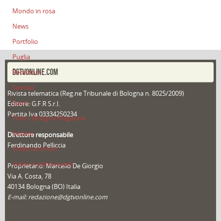
Mondo in rosa
News
Portfolio
Puglia
DGTVONLINE.COM
Redazioni
Speciali
Rivista telematica (Reg.ne Tribunale di Bologna n. 8025/2009)
Sport
Editore: G.F.R S.r.l.
Partita Iva 03334250234
That's Bologna Magazine
Veneto
Direttore responsabile
Ferdinando Pelliccia
Video (archivio)
Video in primo piano
Proprietario: Marcello De Giorgio
Via A. Costa, 78
40134 Bologna (BO) Italia
E-mail: redazione@dgtvonline.com