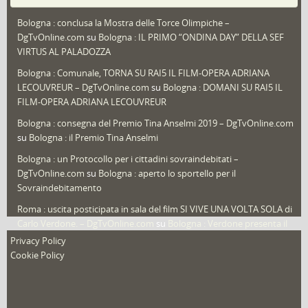
Puglia
(30)
Bologna : conclusa la Mostra delle Torce Olimpiche –
Redazioni
(1.050)
DgTvOnline.com
su
Bologna : IL PRIMO “ONDINA DAY” DELLA SEF
Speciali
(22)
VIRTUS AL PALADOZZA
Sport
(61)
Bologna : Comunale, TORNA SU RAI5 IL FILM-OPERA ADRIANA
LECOUVREUR – DgTvOnline.com
su
Bologna : DOMANI SU RAI5 IL
That's Bologna Magazine
(25)
FILM-OPERA ADRIANA LECOUVREUR
Veneto
(12)
Bologna : consegna del Premio Tina Anselmi 2019 – DgTvOnline.com
Video (archivio)
(263)
su
Bologna : il Premio Tina Anselmi
Video in primo piano
(6)
Bologna : un Protocollo per i cittadini sovraindebitati –
DgTvOnline.com
su
Bologna : aperto lo sportello per il
Sovraindebitamento
Roma : uscita posticipata in sala del film SI VIVE UNA VOLTA SOLA di
Carlo Verdone. – DgTvOnline.com
su
Bologna : Verdone presenta il
nuovo film
Privacy Policy
Cookie Policy