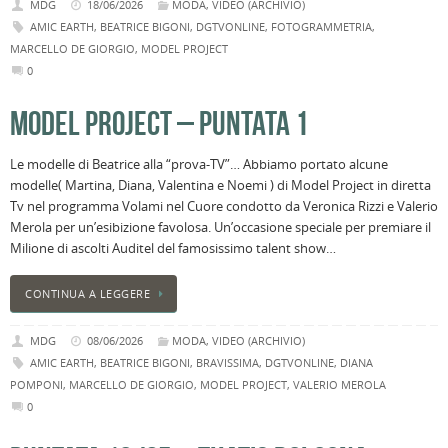
MDG
18/06/2026
MODA
,
VIDEO (ARCHIVIO)
AMIC EARTH
,
BEATRICE BIGONI
,
DGTVONLINE
,
FOTOGRAMMETRIA
,
MARCELLO DE GIORGIO
,
MODEL PROJECT
0
MODEL PROJECT – PUNTATA 1
Le modelle di Beatrice alla “prova-TV”… Abbiamo portato alcune
modelle( Martina, Diana, Valentina e Noemi ) di Model Project in diretta
Tv nel programma Volami nel Cuore condotto da Veronica Rizzi e Valerio
Merola per un’esibizione favolosa. Un’occasione speciale per premiare il
Milione di ascolti Auditel del famosissimo talent show…
CONTINUA A LEGGERE
MDG
08/06/2026
MODA
,
VIDEO (ARCHIVIO)
AMIC EARTH
,
BEATRICE BIGONI
,
BRAVISSIMA
,
DGTVONLINE
,
DIANA
POMPONI
,
MARCELLO DE GIORGIO
,
MODEL PROJECT
,
VALERIO MEROLA
0