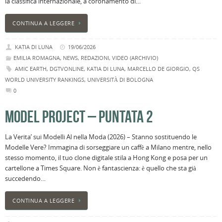
la classifica internazionale, a coronamento di…
CONTINUA A LEGGERE
KATIA DI LUNA
19/06/2026
EMILIA ROMAGNA
,
NEWS
,
REDAZIONI
,
VIDEO (ARCHIVIO)
AMIC EARTH
,
DGTVONLINE
,
KATIA DI LUNA
,
MARCELLO DE GIORGIO
,
QS
WORLD UNIVERSITY RANKINGS
,
UNIVERSITÀ DI BOLOGNA
0
MODEL PROJECT – PUNTATA 2
La Verita’ sui Modelli Al nella Moda (2026) – Stanno sostituendo le
Modelle Vere? Immagina di sorseggiare un caffè a Milano mentre, nello
stesso momento, il tuo clone digitale stila a Hong Kong e posa per un
cartellone a Times Square. Non è fantascienza: è quello che sta già
succedendo…
CONTINUA A LEGGERE