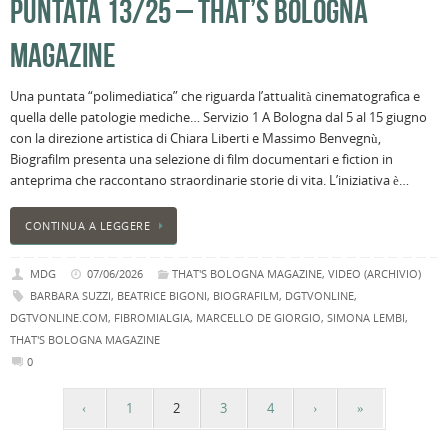
PUNTATA 13/25 – THAT’S BOLOGNA
MAGAZINE
Una puntata “polimediatica” che riguarda l’attualità cinematografica e
quella delle patologie mediche… Servizio 1 A Bologna dal 5 al 15 giugno
con la direzione artistica di Chiara Liberti e Massimo Benvegnù,
Biografilm presenta una selezione di film documentari e fiction in
anteprima che raccontano straordinarie storie di vita. L’iniziativa è…
CONTINUA A LEGGERE
MDG
07/06/2026
THAT'S BOLOGNA MAGAZINE
,
VIDEO (ARCHIVIO)
BARBARA SUZZI
,
BEATRICE BIGONI
,
BIOGRAFILM
,
DGTVONLINE
,
DGTVONLINE.COM
,
FIBROMIALGIA
,
MARCELLO DE GIORGIO
,
SIMONA LEMBI
,
THAT'S BOLOGNA MAGAZINE
0
‹
1
2
3
4
›
»