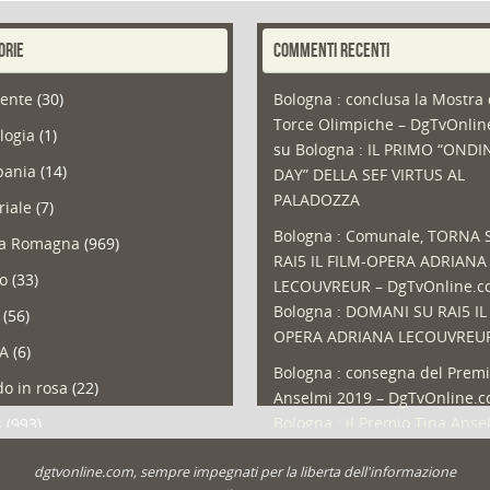
ORIE
COMMENTI RECENTI
ente
(30)
Bologna : conclusa la Mostra 
Torce Olimpiche – DgTvOnli
logia
(1)
su
Bologna : IL PRIMO “ONDI
ania
(14)
DAY” DELLA SEF VIRTUS AL
PALADOZZA
riale
(7)
Bologna : Comunale, TORNA 
ia Romagna
(969)
RAI5 IL FILM-OPERA ADRIANA
so
(33)
LECOUVREUR – DgTvOnline.
Bologna : DOMANI SU RAI5 IL
(56)
OPERA ADRIANA LECOUVREU
A
(6)
Bologna : consegna del Premi
o in rosa
(22)
Anselmi 2019 – DgTvOnline.
Bologna : il Premio Tina Anse
s
(993)
Bologna : un Protocollo per i
olio
(1)
dgtvonline.com, sempre impegnati per la liberta dell'informazione
cittadini sovraindebitati –