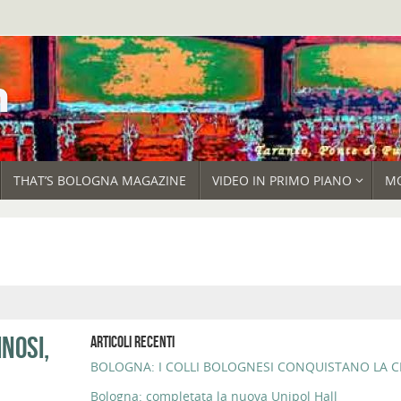
THAT’S BOLOGNA MAGAZINE
VIDEO IN PRIMO PIANO
M
INOSI,
ARTICOLI RECENTI
BOLOGNA: I COLLI BOLOGNESI CONQUISTANO LA CI
Bologna: completata la nuova Unipol Hall