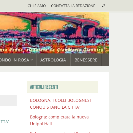
Cerca:
CHI SIAMO
CONTATTA LA REDAZIONE
Cerca
ONDO IN ROSA
ASTROLOGIA
BENESSERE
ARTICOLI RECENTI
BOLOGNA: I COLLI BOLOGNESI
CONQUISTANO LA CITTA’
Bologna: completata la nuova
TTA’
Unipol Hall