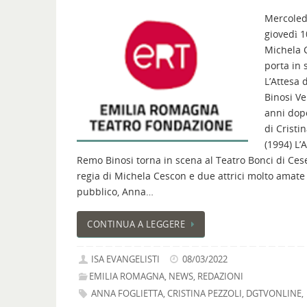
Mercoled
giovedì 
Michela 
porta in 
L’Attesa 
Binosi Ve
anni dopo
di Cristi
(1994) L’
Remo Binosi torna in scena al Teatro Bonci di Ces
regia di Michela Cescon e due attrici molto amate
pubblico, Anna…
CONTINUA A LEGGERE
ISA EVANGELISTI
08/03/2022
EMILIA ROMAGNA
,
NEWS
,
REDAZIONI
ANNA FOGLIETTA
,
CRISTINA PEZZOLI
,
DGTVONLINE
,