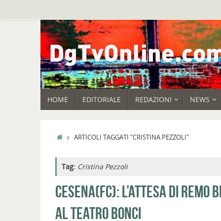
Vai
al
contenuto
VAI
HOME
EDITORIALE
REDAZIONI
NEWS
AL
CONTENUTO
HOME
ARTICOLI TAGGATI "CRISTINA PEZZOLI"
Tag:
Cristina Pezzoli
CESENA(FC): L’ATTESA DI REMO B
AL TEATRO BONCI