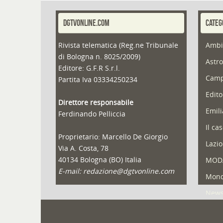
DGTVONLINE.COM
CATEG
Rivista telematica (Reg.ne Tribunale
Ambi
di Bologna n. 8025/2009)
Astro
Editore: G.F.R S.r.l.
Camp
Partita Iva 03334250234
Edito
Direttore responsabile
Emil
Ferdinando Pelliccia
Il ca
Proprietario: Marcello De Giorgio
Lazio
Via A. Costa, 78
40134 Bologna (BO) Italia
MOD
E-mail: redazione@dgtvonline.com
Mond
New
Portf