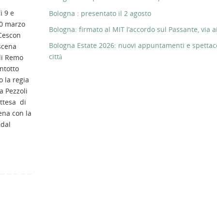
ì 9 e
Bologna : presentato il 2 agosto
10 marzo
Bologna: firmato al MIT l’accordo sul Passante, via ai
Cescon
Bologna Estate 2026: nuovi appuntamenti e spettaco
scena
città
di Remo
ntotto
 la regia
na Pezzoli
Attesa di
ena con la
 dal