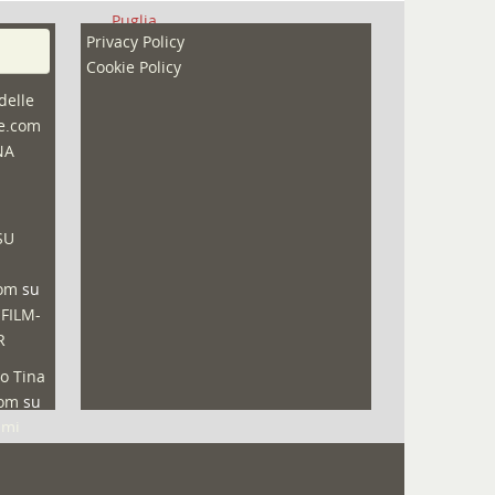
Puglia
Privacy Policy
Redazioni
Cookie Policy
Speciali
delle
ne.com
Sport
NA
That's Bologna Magazine
Veneto
SU
Video (archivio)
Video in primo piano
com
su
 FILM-
R
o Tina
com
su
lmi