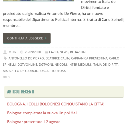
movimento Italia dei
Diritti, fondato e
presieduto dal giornalista Antonello De Pierro, ha un nuovo
responsabile del Dipartimento Politica Interna. Si tratta di Carlo Spinelli,
membro…
CONTINUA A LEGGERE
MDG
25/09/2020
LAZIO
,
NEWS
,
REDAZIONI
ANTONELLO DE PIERRO
,
BEATRICE CALIN
,
CAPRANICA PRENESTINA
,
CARLO
SPINELLI
,
DGTVONLINE
,
DGTVONLINE.COM
,
INTER MEDIUM
,
ITALIA DEI DIRITTI
,
MARCELLO DE GIORGIO
,
OSCAR TORTOSA
0
ARTICOLI RECENTI
BOLOGNA: I COLLI BOLOGNESI CONQUISTANO LA CITTA’
Bologna: completata la nuova Unipol Hall
Bologna : presentato il 2 agosto