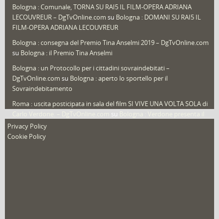
Sport
(61)
Bologna : Comunale, TORNA SU RAI5 IL FILM-OPERA ADRIANA
LECOUVREUR – DgTvOnline.com
su
Bologna : DOMANI SU RAI5 IL
That's Bologna Magazine
(25)
FILM-OPERA ADRIANA LECOUVREUR
Veneto
(12)
Bologna : consegna del Premio Tina Anselmi 2019 – DgTvOnline.com
Video (archivio)
(263)
su
Bologna : il Premio Tina Anselmi
Video in primo piano
(6)
Bologna : un Protocollo per i cittadini sovraindebitati –
DgTvOnline.com
su
Bologna : aperto lo sportello per il
Sovraindebitamento
Roma : uscita posticipata in sala del film SI VIVE UNA VOLTA SOLA di
Carlo Verdone. – DgTvOnline.com
su
Bologna : Verdone presenta il
nuovo film
Privacy Policy
Cookie Policy