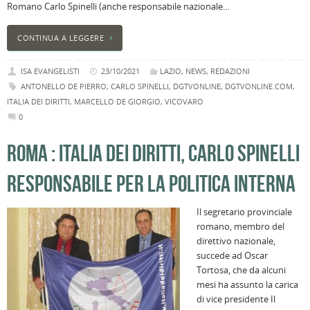
Romano Carlo Spinelli (anche responsabile nazionale…
l
s
CONTINUA A LEGGERE
P
v
ai
ISA EVANGELISTI
23/10/2021
LAZIO
,
NEWS
,
REDAZIONI
l
ANTONELLO DE PIERRO
,
CARLO SPINELLI
,
DGTVONLINE
,
DGTVONLINE.COM
,
ITALIA DEI DIRITTI
,
MARCELLO DE GIORGIO
,
VICOVARO
B
0
E
2
ROMA : ITALIA DEI DIRITTI, CARLO SPINELLI
n
a
RESPONSABILE PER LA POLITICA INTERNA
e
s
i
Il segretario provinciale
ci
romano, membro del
direttivo nazionale,
succede ad Oscar
Tortosa, che da alcuni
mesi ha assunto la carica
di vice presidente Il