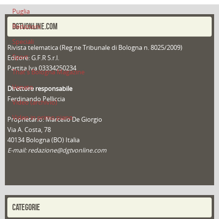
Puglia
DGTVONLINE.COM
Redazioni
Speciali
Rivista telematica (Reg.ne Tribunale di Bologna n. 8025/2009)
Sport
Editore: G.F.R S.r.l.
Partita Iva 03334250234
That's Bologna Magazine
Veneto
Direttore responsabile
Ferdinando Pelliccia
Video (archivio)
Video in primo piano
Proprietario: Marcello De Giorgio
Via A. Costa, 78
40134 Bologna (BO) Italia
E-mail: redazione@dgtvonline.com
CATEGORIE