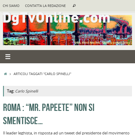
Vai
Cerca:
CHI SIAMO
CONTATTA LA REDAZIONE
Cerca
al
contenuto
HOME
ARTICOLI TAGGATI "CARLO SPINELLI"
Tag:
Carlo Spinelli
A
ROMA : “MR. PAPEETE” NON SI
R
SMENTISCE…
B
I
Il leader leghista, in risposta ad un tweet del presidente del movimento
C