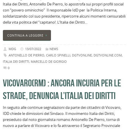
Italia dei Diritti, Antonello De Pierro, lo apostrofa sui propri profili social
B
con “povero ominicchio” Il responsabile IdD per la Politica Interna,
C
solidarizzando col suo presidente, ripercorre alcuni momenti censurabili
L
della vita politica del “capitano!. L’Italia dei Diritti…
C
B
CONTINUA A LEGGERE
c
la
MDG
13/07/2022
NEWS
n
ANTONELLO DE PIERRO
,
CARLO SPINELLI
,
DGTVONLINE
,
DGTVONLINE.COM
,
U
ITALIA DEI DIRITTI
,
MARCELLO DE GIORGIO
H
0
B
:
VICOVARO(RM) : ANCORA INCURIA PER LE
p
il
STRADE, DENUNCIA L’ITALIA DEI DIRITTI
2
a
In seguito alle continue segnalazioni da parte dei cittadini di Vicovaro,
B
IDD chiede le dimissioni del Sindaco. Il movimento Italia dei Diritti,
f
presieduto dal noto giornalista romano Antonello De Pierro, torna di
al
nuovo a parlare di Vicovaro e lo fa attraverso il Segretario Provinciale
M