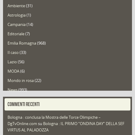
Ambiente
(31)
Astrologia
(1)
Campania
(14)
Editoriale
(7)
Emilia Romagna
(968)
Il caso
(33)
Lazio
(56)
MODA
(6)
Mondo in rosa
(22)
News
(993)
Portfolio
(1)
COMMENTI RECENTI
Puglia
(30)
Bologna : conclusa la Mostra delle Torce Olimpiche –
Redazioni
(1.049)
DgTvOnline.com
su
Bologna : IL PRIMO “ONDINA DAY” DELLA SEF
Speciali
(22)
VIRTUS AL PALADOZZA