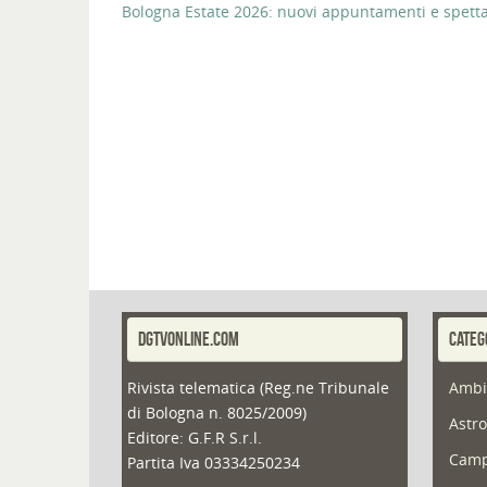
Bologna Estate 2026: nuovi appuntamenti e spettaco
DGTVONLINE.COM
CATEG
Rivista telematica (Reg.ne Tribunale
Ambi
di Bologna n. 8025/2009)
Astro
Editore: G.F.R S.r.l.
Camp
Partita Iva 03334250234