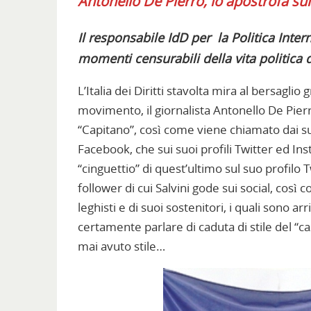
Antonello De Pierro, lo apostrofa sui
Il responsabile IdD per la Politica Inter
momenti censurabili della vita politica 
L’Italia dei Diritti stavolta mira al bersagli
movimento, il giornalista Antonello De Pierro
“Capitano”, così come viene chiamato dai suo
Facebook, che sui suoi profili Twitter ed I
“cinguettio” di quest’ultimo sul suo profilo 
follower di cui Salvini gode sui social, cos
leghisti e di suoi sostenitori, i quali sono ar
certamente parlare di caduta di stile del “
mai avuto stile…