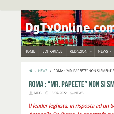
Vai
al
contenuto
VAI
HOME
EDITORIALE
REDAZIONI
NEWS
AL
CONTENUTO
HOME
NEWS
ROMA : “MR. PAPEETE” NON SI SMENTI
ROMA : “MR. PAPEETE” NON SI S
MDG
13/07/2022
NEWS
I
l leader leghista, in risposta ad un 