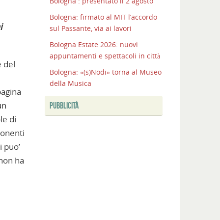
Bologna : presentato il 2 agosto
Bologna: firmato al MIT l’accordo
i
sul Passante, via ai lavori
Bologna Estate 2026: nuovi
appuntamenti e spettacoli in città
e del
Bologna: «(s)Nodi» torna al Museo
della Musica
pagina
un
PUBBLICITÀ
le di
ponenti
i puo’
 non ha