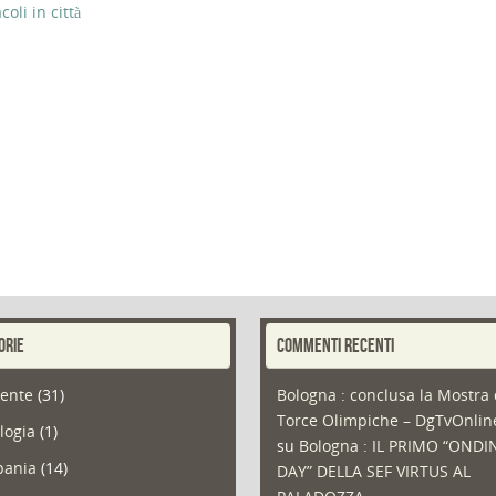
li in città
ORIE
COMMENTI RECENTI
ente
(31)
Bologna : conclusa la Mostra 
Torce Olimpiche – DgTvOnli
logia
(1)
su
Bologna : IL PRIMO “ONDI
ania
(14)
DAY” DELLA SEF VIRTUS AL