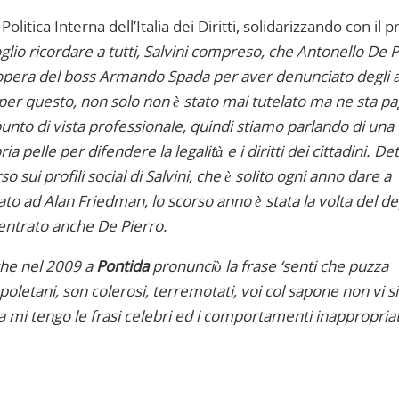
olitica Interna dell’Italia dei Diritti, solidarizzando con il p
glio ricordare a tutti, Salvini compreso, che Antonello De P
 opera del boss Armando Spada per aver denunciato degli 
e per questo, non solo non è stato mai tutelato ma ne sta p
to di vista professionale, quindi stiamo parlando di una
a pelle per difendere la legalità e i diritti dei cittadini. De
ui profili social di Salvini, che è solito ogni anno dare a
ato ad Alan Friedman, lo scorso anno è stata la volta del d
è entrato anche De Pierro.
che
nel 2009 a
Pontida
pronunciò la frase ‘senti che puzza
oletani, son colerosi, terremotati, voi col sapone non vi s
a mi tengo le frasi celebri ed i comportamenti inappropriat