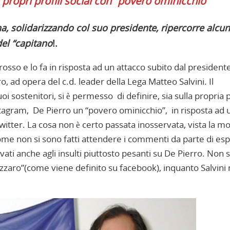
 propri profili social con “povero ominicchio”
na, solidarizzando col suo presidente, ripercorre alcun
del “capitano
!.
o grosso e lo fa in risposta ad un attacco subito dal president
, ad opera del c.d. leader della Lega Matteo Salvini. Il
i sostenitori, si è permesso di definire, sia sulla propria 
nstagram, De Pierro un “povero ominicchio”, in risposta ad 
Twitter. La cosa non è certo passata inosservata, vista la mo
ì come non si sono fatti attendere i commenti da parte di es
rivati anche agli insulti piuttosto pesanti su De Pierro. Non s
cazzaro”(come viene definito su facebook), inquanto Salvini