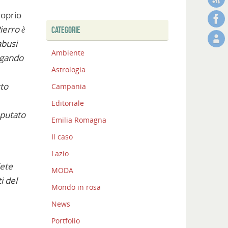
roprio
ierro è
CATEGORIE
abusi
Ambiente
agando
Astrologia
tto
Campania
Editoriale
eputato
Emilia Romagna
Il caso
Lazio
iete
MODA
i del
Mondo in rosa
News
Portfolio