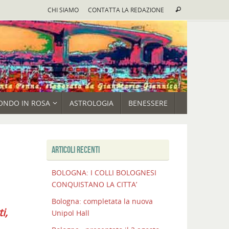
Cerca:
CHI SIAMO
CONTATTA LA REDAZIONE
Cerca
ONDO IN ROSA
ASTROLOGIA
BENESSERE
ARTICOLI RECENTI
BOLOGNA: I COLLI BOLOGNESI
CONQUISTANO LA CITTA’
Bologna: completata la nuova
i,
Unipol Hall