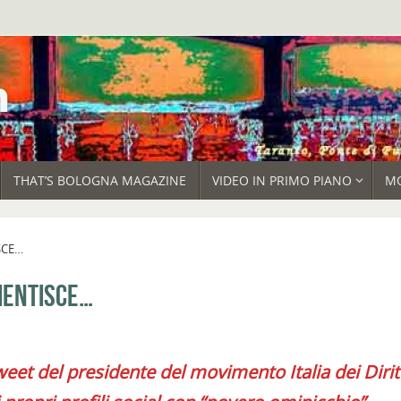
THAT’S BOLOGNA MAGAZINE
VIDEO IN PRIMO PIANO
M
SCE…
MENTISCE…
tweet del presidente del movimento Italia dei Diritt