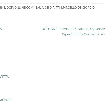
INE
,
DGTVONLINE.COM
,
ITALIA DEI DIRITTI
,
MARCELLO DE GIORGIO
.
LA
BOLOGNA: Avvocato di strada, convenzi
Dipartimento Giustizia min
CITTA’
ai lavori