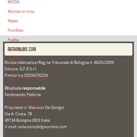
MODA
Mondo in rosa
News
Portfolio
Puglia
DGTVONLINE.COM
Redazioni
Speciali
Rivista telematica (Reg.ne Tribunale di Bologna n. 8025/2009)
Sport
Editore: G.F.R S.r.l.
Partita Iva 03334250234
That's Bologna Magazine
Veneto
Direttore responsabile
Ferdinando Pelliccia
Video (archivio)
Video in primo piano
Proprietario: Marcello De Giorgio
Via A. Costa, 78
40134 Bologna (BO) Italia
E-mail: redazione@dgtvonline.com