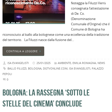
festeggia la Filuzzi Verrà
B
consegnata l’attestazione
C
di De. Co.
L
(Denominazione
C
Comunale d’Origine) che il
B
Comune di Bologna ha
c
riconosciuto al ballo alla bolognese come una eccellenza della tradizione
la
del territorio. La Filuzzi nasce dalla fusione del…
n
U
CONTINUA A LEGGERE
H
B
ISA EVANGELISTI
25/01/2025
AMBIENTE
,
EMILIA ROMAGNA
,
NEWS
:
BALLO FILUZZI
,
BOLOGNA
,
DGTVONLINE.COM
,
ISA EVANGELISTI
,
PALAZZO
p
PEPOLI
il
0
2
a
BOLOGNA: LA RASSEGNA ‘SOTTO LE
B
f
STELLE DEL CINEMA’ CONCLUDE
al
M