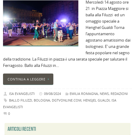
Mercoledi 14 agosto ore
l
21 in Piazza Maggiore si
s
balla alla Filuzzi ed un
P
omaggio speciale a
v
Henghel Gualdi Torna
ai
l’appuntamento
l
agostano amatissimo dai
B
bolognesi. E’ una grande
E
festa popolare nel segno
2
della tradizione. La Filuzzi in piazza è una serata speciale per salutare il
n
Ferragosto. Ballo alla Filuzzi in…
a
e
CONTINUA A LEGGERE
s
i
ISA EVANGELISTI
09/08/2024
EMILIA ROMAGNA
,
NEWS
,
REDAZIONI
ci
BALLO FILUZZI
,
BOLOGNA
,
DGTVONLINE.COM
,
HENGJEL GUALDI
,
ISA
EVANGELISTI
0
ARTICOLI RECENTI