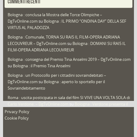
COMMENTI RECENTI
Puglia
(30)
Bologna : conclusa la Mostra delle Torce Olimpiche –
Redazioni
(1.050)
DgTvOnline.com
su
Bologna : IL PRIMO “ONDINA DAY” DELLA SEF
Speciali
(22)
VIRTUS AL PALADOZZA
Sport
(61)
Bologna : Comunale, TORNA SU RAI5 IL FILM-OPERA ADRIANA
LECOUVREUR – DgTvOnline.com
su
Bologna : DOMANI SU RAI5 IL
That's Bologna Magazine
(25)
FILM-OPERA ADRIANA LECOUVREUR
Veneto
(12)
Bologna : consegna del Premio Tina Anselmi 2019 – DgTvOnline.com
Video (archivio)
(263)
su
Bologna : il Premio Tina Anselmi
Video in primo piano
(6)
Bologna : un Protocollo per i cittadini sovraindebitati –
DgTvOnline.com
su
Bologna : aperto lo sportello per il
Sovraindebitamento
Roma : uscita posticipata in sala del film SI VIVE UNA VOLTA SOLA di
Carlo Verdone. – DgTvOnline.com
su
Bologna : Verdone presenta il
nuovo film
Privacy Policy
Cookie Policy