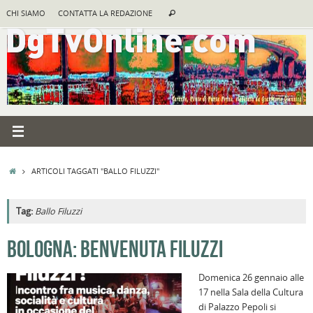
Vai
Cerca:
CHI SIAMO
CONTATTA LA REDAZIONE
Cerca
al
contenuto
HOME
ARTICOLI TAGGATI "BALLO FILUZZI"
Tag:
Ballo Filuzzi
A
BOLOGNA: BENVENUTA FILUZZI
R
Domenica 26 gennaio alle
B
17 nella Sala della Cultura
I
di Palazzo Pepoli si
C