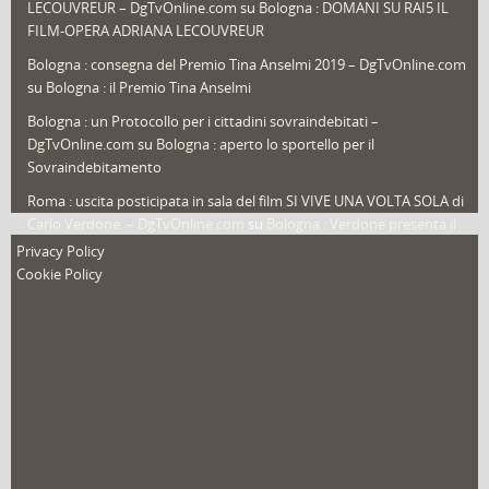
LECOUVREUR – DgTvOnline.com
su
Bologna : DOMANI SU RAI5 IL
That's Bologna Magazine
(25)
FILM-OPERA ADRIANA LECOUVREUR
Veneto
(12)
Bologna : consegna del Premio Tina Anselmi 2019 – DgTvOnline.com
Video (archivio)
(263)
su
Bologna : il Premio Tina Anselmi
Video in primo piano
(6)
Bologna : un Protocollo per i cittadini sovraindebitati –
DgTvOnline.com
su
Bologna : aperto lo sportello per il
Sovraindebitamento
Roma : uscita posticipata in sala del film SI VIVE UNA VOLTA SOLA di
Carlo Verdone. – DgTvOnline.com
su
Bologna : Verdone presenta il
nuovo film
Privacy Policy
Cookie Policy