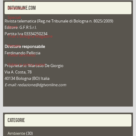
DGTVONLINE.COM
Redazioni
Speciali
Rivista telematica (Reg.ne Tribunale di Bologna n. 8025/2009)
Sport
Editore: G.F.R S.r.l.
Partita Iva 03334250234
That's Bologna Magazine
Veneto
Direttore responsabile
Ferdinando Pelliccia
Video (archivio)
Video in primo piano
Proprietario: Marcello De Giorgio
Via A. Costa, 78
40134 Bologna (BO) Italia
E-mail: redazione@dgtvonline.com
CATEGORIE
Ambiente
(30)