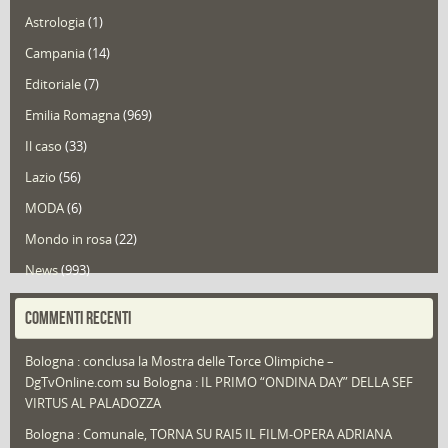
Astrologia
(1)
Campania
(14)
Editoriale
(7)
Emilia Romagna
(969)
Il caso
(33)
Lazio
(56)
MODA
(6)
Mondo in rosa
(22)
News
(993)
Portfolio
(1)
COMMENTI RECENTI
Puglia
(30)
Bologna : conclusa la Mostra delle Torce Olimpiche –
Redazioni
(1.050)
DgTvOnline.com
su
Bologna : IL PRIMO “ONDINA DAY” DELLA SEF
Speciali
(22)
VIRTUS AL PALADOZZA
Sport
(61)
Bologna : Comunale, TORNA SU RAI5 IL FILM-OPERA ADRIANA