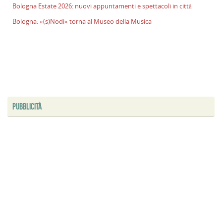
Bologna Estate 2026: nuovi appuntamenti e spettacoli in città
l
s
Bologna: «(s)Nodi» torna al Museo della Musica
P
v
ai
l
B
E
2
PUBBLICITÀ
n
a
e
s
i
ci