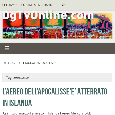
Vai
Cerca:
CHI SIAMO
CONTATTA LA REDAZIONE
Cerca
al
contenuto
HOME
ARTICOLI TAGGATI "APOCALISSE"
Tag:
apocalisse
A
L’AEREO DELL’APOCALISSE’E’ ATTERRATO
R
IN ISLANDA
B
I
Agli inizi di marzo è arrivato in Islanda l’aereo Mercury E-6B
C