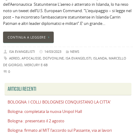
dell’Aeronautica Statunitense L’aereo è atterrato in Islanda, lo ha reso
B
noto un tweet dell’U.S. European Command. “L’equipaggio – si legge nel
C
post – ha incontrato l’ambasciatore statunitense in Islanda Carrin
L
Patman e altri leader diplomatici e militari”.E’ un grande…
C
B
CONTINUA A LEGGERE
c
la
ISA EVANGELISTI
14/03/2023
NEWS
n
AEREO
,
APOCALISSE
,
DGTVONLINE
,
ISA EVANGELISTI
,
ISLANDA
,
MARCELLO
U
DE GIORGIO
,
MERCURY E-6B
H
0
B
:
p
ARTICOLI RECENTI
il
2
BOLOGNA: I COLLI BOLOGNESI CONQUISTANO LA CITTA’
a
Bologna: completata la nuova Unipol Hall
B
Bologna : presentato il 2 agosto
f
al
Bologna: firmato al MIT l’accordo sul Passante, via ai lavori
M