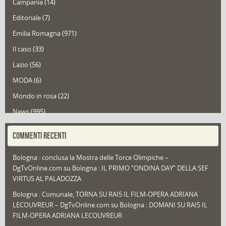
Campania
(14)
Editoriale
(7)
Emilia Romagna
(971)
Il caso
(33)
Lazio
(56)
MODA
(6)
Mondo in rosa
(22)
News
(995)
Portfolio
(1)
COMMENTI RECENTI
Puglia
(30)
Bologna : conclusa la Mostra delle Torce Olimpiche –
Redazioni
(1.052)
DgTvOnline.com
su
Bologna : IL PRIMO “ONDINA DAY” DELLA SEF
Speciali
(22)
VIRTUS AL PALADOZZA
Sport
(61)
Bologna : Comunale, TORNA SU RAI5 IL FILM-OPERA ADRIANA
LECOUVREUR – DgTvOnline.com
su
Bologna : DOMANI SU RAI5 IL
That's Bologna Magazine
(25)
FILM-OPERA ADRIANA LECOUVREUR
Veneto
(12)