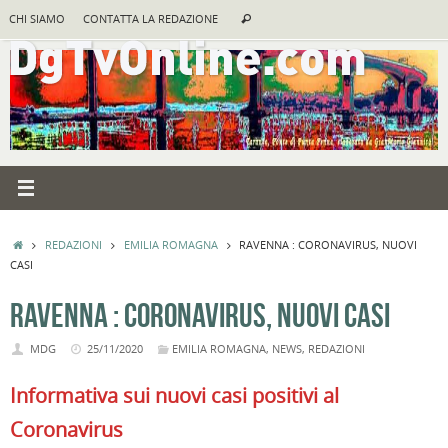
Vai
Cerca:
CHI SIAMO
CONTATTA LA REDAZIONE
Cerca
al
contenuto
HOME
REDAZIONI
EMILIA ROMAGNA
RAVENNA : CORONAVIRUS, NUOVI
CASI
RAVENNA : CORONAVIRUS, NUOVI CASI
MDG
25/11/2020
EMILIA ROMAGNA
,
NEWS
,
REDAZIONI
Informativa sui nuovi casi positivi al
Coronavirus