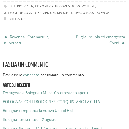
BEATRICE CALIN
,
CORONAVIRUS
,
COVID-19
,
DGTVONLINE
,
DGTVONLINE.COM
,
INTER MEDIUM
,
MARCELLO DE GIORGIO
,
RAVENNA
.
BOOKMARK
.
Ravenna : Coronavirus,
Puglia : scuola ed emergenza
nuovi casi
Covid
LASCIA UN COMMENTO
Devi essere
connesso
per inviare un commento.
ARTICOLI RECENTI
Ferragosto a Bologna: i Musei Civici restano aperti
BOLOGNA: I COLLI BOLOGNESI CONQUISTANO LA CITTA’
Bologna: completata la nuova Unipol Hall
Bologna : presentato il 2 agosto
Bologna: firmato al MIT l’accordo sul Passante, via ai lavori