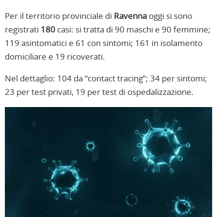
Per il territorio provinciale di
Ravenna
oggi si sono
registrati
180
casi: si tratta di 90 maschi e 90 femmine;
119 asintomatici e 61 con sintomi; 161 in isolamento
domiciliare e 19 ricoverati.
Nel dettaglio: 104 da “contact tracing”; 34 per sintomi;
23 per test privati, 19 per test di ospedalizzazione.