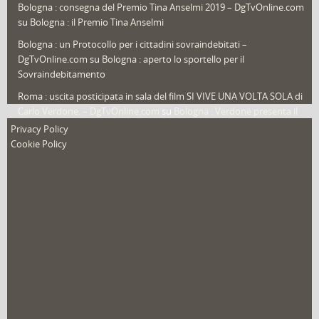
Bologna : consegna del Premio Tina Anselmi 2019 – DgTvOnline.com
Video (archivio)
(263)
su
Bologna : il Premio Tina Anselmi
Video in primo piano
(6)
Bologna : un Protocollo per i cittadini sovraindebitati –
DgTvOnline.com
su
Bologna : aperto lo sportello per il
Sovraindebitamento
Roma : uscita posticipata in sala del film SI VIVE UNA VOLTA SOLA di
Carlo Verdone. – DgTvOnline.com
su
Bologna : Verdone presenta il
nuovo film
Privacy Policy
Cookie Policy