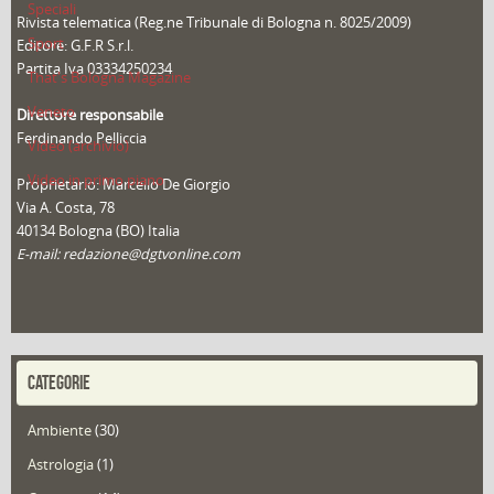
Speciali
Rivista telematica (Reg.ne Tribunale di Bologna n. 8025/2009)
Sport
Editore: G.F.R S.r.l.
Partita Iva 03334250234
That's Bologna Magazine
Veneto
Direttore responsabile
Ferdinando Pelliccia
Video (archivio)
Video in primo piano
Proprietario: Marcello De Giorgio
Via A. Costa, 78
40134 Bologna (BO) Italia
E-mail: redazione@dgtvonline.com
CATEGORIE
Ambiente
(30)
Astrologia
(1)