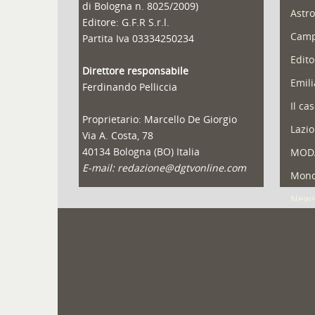
di Bologna n. 8025/2009)
Astro
Editore: G.F.R S.r.l.
Camp
Partita Iva 03334250234
Edito
Direttore responsabile
Emil
Ferdinando Pelliccia
Il ca
Proprietario: Marcello De Giorgio
Lazio
Via A. Costa, 78
40134 Bologna (BO) Italia
MOD
E-mail: redazione@dgtvonline.com
Mond
New
Portf
Pugli
Reda
Speci
Spor