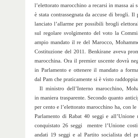
l’elettorato marocchino a recarsi in massa ai se
è stata contrassegnata da accuse di brogli. Il p
lanciato l’allarme per possibili brogli elettor
sul regolare svolgimento del voto la Commis
ampio mandato il re del Marocco, Mohammed 
Costituzione del 2011. Benkirane aveva promes
marocchina. Ora il premier uscente dovrà nego
in Parlamento e ottenere il mandato a formar
dal Pam che praticamente si è visto raddoppiare
Il ministro dell’Interno marocchino, Moh
in maniera trasparente. Secondo quanto anticipa
per cento e l’elettorato marocchino ha, con le 
Parlamento di Rabat 40 seggi e all’Unione 
conquistato 26 seggi mentre l’Unione costit
andati 19 seggi e al Partito socialista del