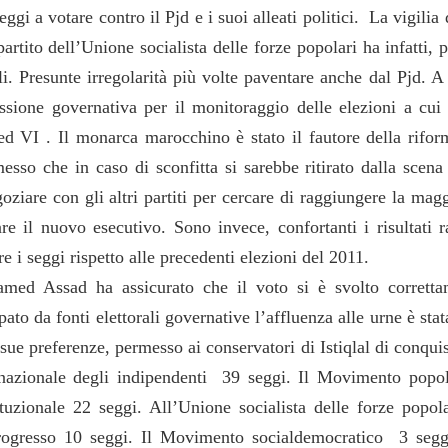
ggi a votare contro il Pjd e i suoi alleati politici. La vigilia
artito dell’Unione socialista delle forze popolari ha infatti, p
ali. Presunte irregolarità più volte paventare anche dal Pjd. A 
sione governativa per il monitoraggio delle elezioni a cui
VI . Il monarca marocchino è stato il fautore della rifor
so che in caso di sconfitta si sarebbe ritirato dalla scena 
ziare con gli altri partiti per cercare di raggiungere la mag
e il nuovo esecutivo. Sono invece, confortanti i risultati r
 i seggi rispetto alle precedenti elezioni del 2011.
amed Assad ha assicurato che il voto si è svolto corrett
to da fonti elettorali governative l’affluenza alle urne è stat
sue preferenze, permesso ai conservatori di Istiqlal di conquis
nazionale degli indipendenti 39 seggi. Il Movimento popo
uzionale 22 seggi. All’Unione socialista delle forze popol
 progresso 10 seggi. Il Movimento socialdemocratico 3 segg