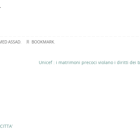
.
ED ASSAD
.
BOOKMARK
.
Unicef : i matrimoni precoci violano i diritti dei
CITTA’