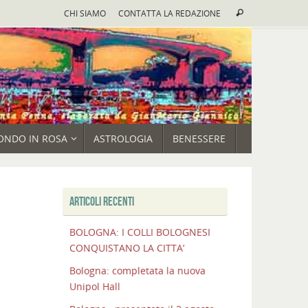
Cerca:
CHI SIAMO
CONTATTA LA REDAZIONE
Cerca
ONDO IN ROSA
ASTROLOGIA
BENESSERE
ARTICOLI RECENTI
BOLOGNA: I COLLI BOLOGNESI
CONQUISTANO LA CITTA’
Bologna: completata la nuova
Unipol Hall