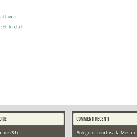
ai lavori
li in città
ORIE
COMMENTI RECENTI
ente
(31)
Bologna : conclusa la Mostra 