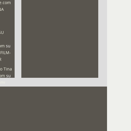
ne.com
NA
SU
com
su
 FILM-
R
o Tina
com
su
lmi
ala del