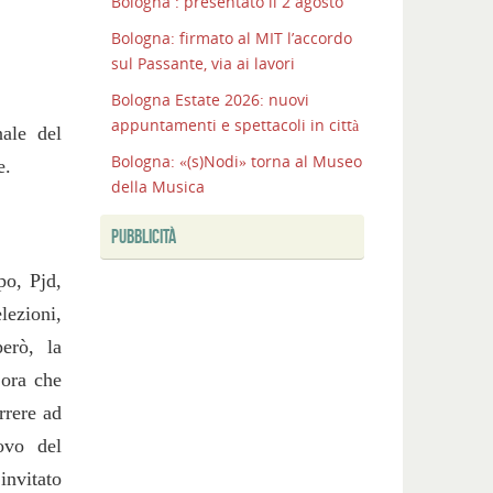
Bologna : presentato il 2 agosto
Bologna: firmato al MIT l’accordo
sul Passante, via ai lavori
Bologna Estate 2026: nuovi
appuntamenti e spettacoli in città
ale del
Bologna: «(s)Nodi» torna al Museo
e.
della Musica
PUBBLICITÀ
po, Pjd,
lezioni,
erò, la
 ora che
rrere ad
ovo del
invitato