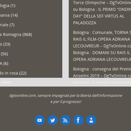
Torce Olimpiche – DgTvOnli
logia
(1)
su
Bologna : IL PRIMO “ONDI
ania
(14)
DAY” DELLA SEF VIRTUS AL
PALADOZZA
riale
(7)
Bologna : Comunale, TORNA 
ia Romagna
(968)
RAI5 IL FILM-OPERA ADRIANA
so
(33)
LECOUVREUR – DgTvOnline.
Bologna : DOMANI SU RAI5 IL
(56)
OPERA ADRIANA LECOUVREU
A
(6)
Bologna : consegna del Premi
o in rosa
(22)
Anselmi 2019 – DgTvOnline.
Bologna : il Premio Tina Anse
s
(993)
Bologna : un Protocollo per i
olio
(1)
dgtvonline.com, sempre impegnati per la liberta dell'informazione
cittadini sovraindebitati –
a
(30)
e per il progresso!
DgTvOnline.com
su
Bologna :
zioni
(1.049)
aperto lo sportello per il
Sovraindebitamento
ali
(22)
Roma : uscita posticipata in s
t
(61)