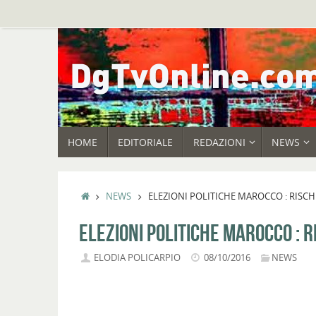
Vai
al
contenuto
VAI
HOME
EDITORIALE
REDAZIONI
NEWS
AL
CONTENUTO
HOME
NEWS
ELEZIONI POLITICHE MAROCCO : RISC
ELEZIONI POLITICHE MAROCCO : 
ELODIA POLICARPIO
08/10/2016
NEWS