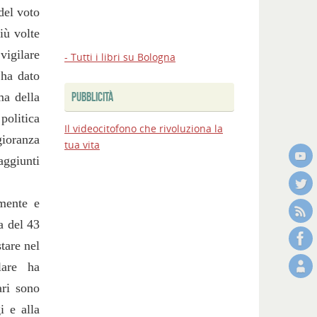
 del voto
iù volte
vigilare
- Tutti i libri su Bologna
 ha dato
ma della
PUBBLICITÀ
politica
Il videocitofono che rivoluziona la
gioranza
tua vita
aggiunti
amente e
a del 43
tare nel
lare ha
ari sono
i e alla