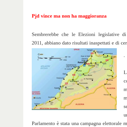
Pjd vince ma non ha maggioranza
Sembrerebbe che le Elezioni legislative di
2011, abbiano dato risultati inaspettati e di c
.
L
c
m
m
s
u
Parlamento è stata una campagna elettorale mol