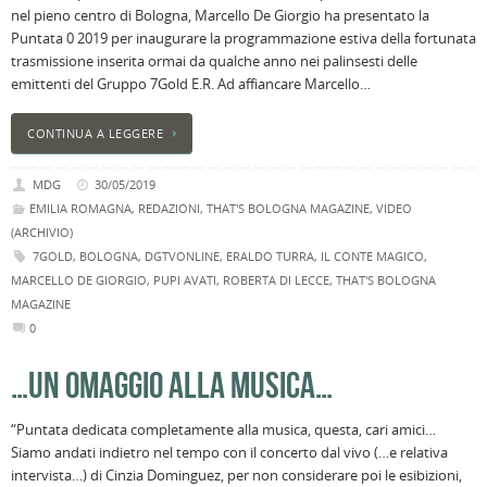
nel pieno centro di Bologna, Marcello De Giorgio ha presentato la
Puntata 0 2019 per inaugurare la programmazione estiva della fortunata
trasmissione inserita ormai da qualche anno nei palinsesti delle
emittenti del Gruppo 7Gold E.R. Ad affiancare Marcello…
CONTINUA A LEGGERE
MDG
30/05/2019
EMILIA ROMAGNA
,
REDAZIONI
,
THAT'S BOLOGNA MAGAZINE
,
VIDEO
(ARCHIVIO)
7GOLD
,
BOLOGNA
,
DGTVONLINE
,
ERALDO TURRA
,
IL CONTE MAGICO
,
MARCELLO DE GIORGIO
,
PUPI AVATI
,
ROBERTA DI LECCE
,
THAT'S BOLOGNA
MAGAZINE
0
…UN OMAGGIO ALLA MUSICA…
“Puntata dedicata completamente alla musica, questa, cari amici…
Siamo andati indietro nel tempo con il concerto dal vivo (…e relativa
intervista…) di Cinzia Dominguez, per non considerare poi le esibizioni,