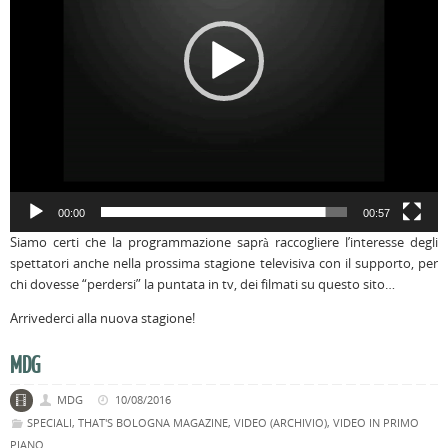
00:00
00:57
Siamo certi che la programmazione saprà raccogliere l’interesse degli
spettatori anche nella prossima stagione televisiva con il supporto, per
chi dovesse “perdersi” la puntata in tv, dei filmati su questo sito…
Arrivederci alla nuova stagione!
MDG
MDG
10/08/2016
SPECIALI
,
THAT'S BOLOGNA MAGAZINE
,
VIDEO (ARCHIVIO)
,
VIDEO IN PRIMO
PIANO