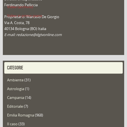
Ferdinando Pelliccia
Video (archivio)
Video in primo piano
Proprietario: Marcello De Giorgio
Via A. Costa, 78
40134 Bologna (BO) Italia
E-mail: redazione@dgtvonline.com
CATEGORIE
Ambiente
(31)
Astrologia
(1)
Campania
(14)
Editoriale
(7)
Emilia Romagna
(968)
Il caso
(33)