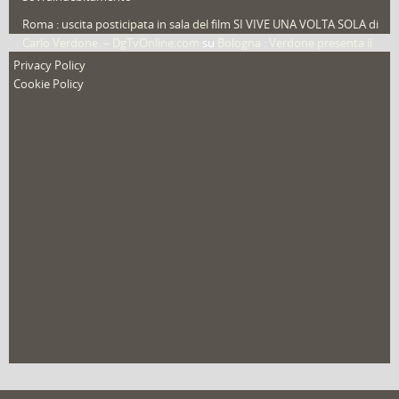
Roma : uscita posticipata in sala del film SI VIVE UNA VOLTA SOLA di
Carlo Verdone. – DgTvOnline.com
su
Bologna : Verdone presenta il
nuovo film
Privacy Policy
Cookie Policy