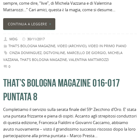
sempre, come dire, “live”, di Michela Vazzana e di Valentina
Mattarozzi…” Cari amici, questa è la magia, come si desume…
CONTINUA A LEGGERE
MDG
30/11/2017
THAT'S BOLOGNA MAGAZINE
,
VIDEO (ARCHIVIO)
,
VIDEO IN PRIMO PIANO
CINZIA DOMINGUEZ
,
DGTVONLINE
,
MARCELLO DE GIORGIO
,
MICHELA
VAZZANA
,
THAT'S BOLOGNA MAGAZINE
,
VALENTINA MATTAROZZI
0
THAT’S BOLOGNA MAGAZINE 016-017
PUNTATA 8
Completiamo il servizio sulla serata finale del 59° Zecchino d’Oro. E’ stata
una puntata frizzante e piena di ospiti. Accanto agli strepitosi conduttori
di questa edizione, Francesca Fialdini e Giovanni Caccamo, abbiamo
avuto nuovamente – visto il grandissimo successo riscosso dopo la loro
partecipazione alla prima puntata – Marco Presta…