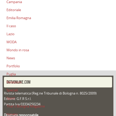
Campania
Editoriale
Emilia Romagna
Il caso
Lazio
MODA
Mondo in rosa
News
Portfolio
Puglia
DGTVONLINE.COM
Redazioni
Speciali
Rivista telematica (Reg.ne Tribunale di Bologna n. 8025/2009)
Sport
Editore: G.F.R S.r.l.
Partita Iva 03334250234
That's Bologna Magazine
Veneto
Direttore responsabile