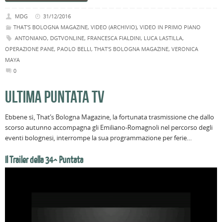
MDG
31/12/2016
THAT'S BOLOGNA MAGAZINE
,
VIDEO (ARCHIVIO)
,
VIDEO IN PRIMO PIANO
ANTONIANO
,
DGTVONLINE
,
FRANCESCA FIALDINI
,
LUCA LASTILLA
,
OPERAZIONE PANE
,
PAOLO BELLI
,
THAT'S BOLOGNA MAGAZINE
,
VERONICA
MAYA
0
ULTIMA PUNTATA TV
Ebbene sì, That’s Bologna Magazine, la fortunata trasmissione che dallo
scorso autunno accompagna gli Emiliano-Romagnoli nel percorso degli
eventi bolognesi, interrompe la sua programmazione per ferie…
Il Trailer della 34^ Puntata
Video
Player