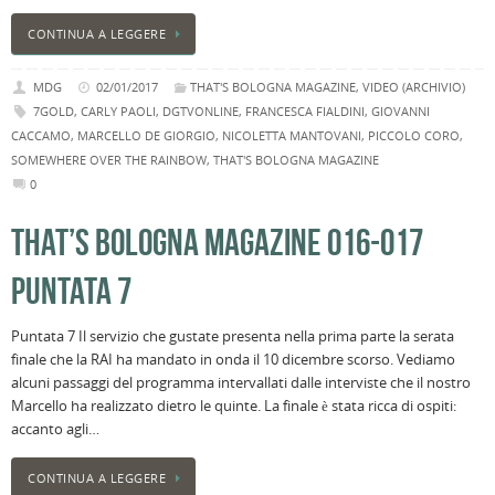
CONTINUA A LEGGERE
MDG
02/01/2017
THAT'S BOLOGNA MAGAZINE
,
VIDEO (ARCHIVIO)
7GOLD
,
CARLY PAOLI
,
DGTVONLINE
,
FRANCESCA FIALDINI
,
GIOVANNI
CACCAMO
,
MARCELLO DE GIORGIO
,
NICOLETTA MANTOVANI
,
PICCOLO CORO
,
SOMEWHERE OVER THE RAINBOW
,
THAT'S BOLOGNA MAGAZINE
0
THAT’S BOLOGNA MAGAZINE 016-017
PUNTATA 7
Puntata 7 Il servizio che gustate presenta nella prima parte la serata
finale che la RAI ha mandato in onda il 10 dicembre scorso. Vediamo
alcuni passaggi del programma intervallati dalle interviste che il nostro
Marcello ha realizzato dietro le quinte. La finale è stata ricca di ospiti:
accanto agli…
CONTINUA A LEGGERE