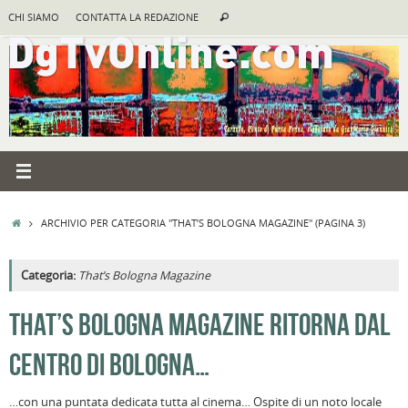
Vai
Cerca:
CHI SIAMO
CONTATTA LA REDAZIONE
Cerca
al
contenuto
HOME
ARCHIVIO PER CATEGORIA "THAT’S BOLOGNA MAGAZINE"
(PAGINA 3)
Categoria:
That’s Bologna Magazine
THAT’S BOLOGNA MAGAZINE RITORNA DAL
CENTRO DI BOLOGNA…
…con una puntata dedicata tutta al cinema… Ospite di un noto locale