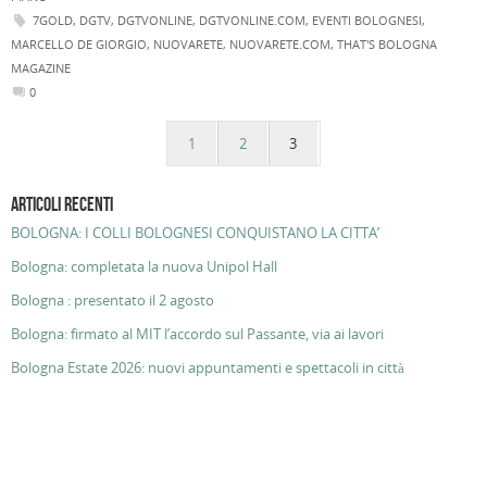
7GOLD
,
DGTV
,
DGTVONLINE
,
DGTVONLINE.COM
,
EVENTI BOLOGNESI
,
MARCELLO DE GIORGIO
,
NUOVARETE
,
NUOVARETE.COM
,
THAT'S BOLOGNA
MAGAZINE
0
1
2
3
ARTICOLI RECENTI
BOLOGNA: I COLLI BOLOGNESI CONQUISTANO LA CITTA’
Bologna: completata la nuova Unipol Hall
Bologna : presentato il 2 agosto
Bologna: firmato al MIT l’accordo sul Passante, via ai lavori
Bologna Estate 2026: nuovi appuntamenti e spettacoli in città