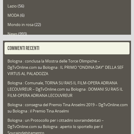
Lazio
(56)
MODA
(6)
Mondo in rosa
(22)
News
(993)
Portfolio
(1)
COMMENTI RECENTI
Puglia
(30)
Bologna : conclusa la Mostra delle Torce Olimpiche –
Redazioni
(1.049)
DgTvOnline.com
su
Bologna : IL PRIMO “ONDINA DAY” DELLA SEF
Speciali
(22)
VIRTUS AL PALADOZZA
Sport
(61)
Bologna : Comunale, TORNA SU RAI5 IL FILM-OPERA ADRIANA
LECOUVREUR – DgTvOnline.com
su
Bologna : DOMANI SU RAI5 IL
That's Bologna Magazine
(25)
FILM-OPERA ADRIANA LECOUVREUR
Veneto
(12)
Bologna : consegna del Premio Tina Anselmi 2019 – DgTvOnline.com
Video (archivio)
(263)
su
Bologna : il Premio Tina Anselmi
Video in primo piano
(6)
Bologna : un Protocollo per i cittadini sovraindebitati –
DgTvOnline.com
su
Bologna : aperto lo sportello per il
Sovraindebitamento