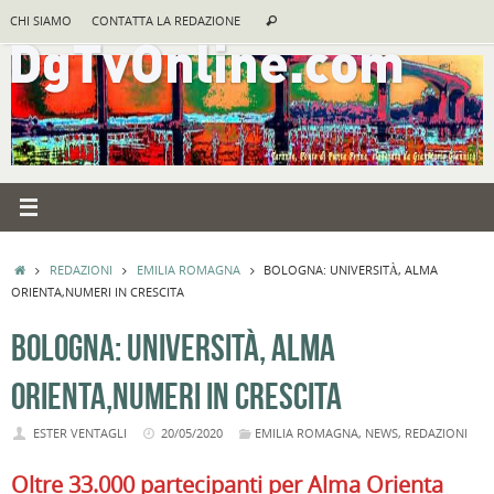
Vai
Cerca:
CHI SIAMO
CONTATTA LA REDAZIONE
Cerca
al
contenuto
HOME
REDAZIONI
EMILIA ROMAGNA
BOLOGNA: UNIVERSITÀ, ALMA
ORIENTA,NUMERI IN CRESCITA
BOLOGNA: UNIVERSITÀ, ALMA
ORIENTA,NUMERI IN CRESCITA
ESTER VENTAGLI
20/05/2020
EMILIA ROMAGNA
,
NEWS
,
REDAZIONI
Oltre 33.000 partecipanti
per Alma Orienta