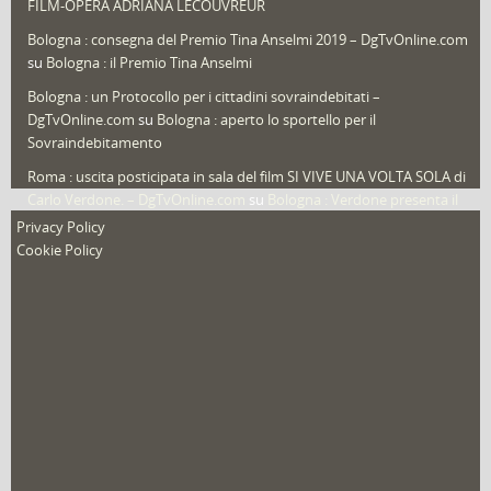
FILM-OPERA ADRIANA LECOUVREUR
Veneto
(12)
Bologna : consegna del Premio Tina Anselmi 2019 – DgTvOnline.com
Video (archivio)
(263)
su
Bologna : il Premio Tina Anselmi
Video in primo piano
(6)
Bologna : un Protocollo per i cittadini sovraindebitati –
DgTvOnline.com
su
Bologna : aperto lo sportello per il
Sovraindebitamento
Roma : uscita posticipata in sala del film SI VIVE UNA VOLTA SOLA di
Carlo Verdone. – DgTvOnline.com
su
Bologna : Verdone presenta il
nuovo film
Privacy Policy
Cookie Policy