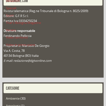
DGTVONLINE.COM
Redazioni
Speciali
Rivista telematica (Reg.ne Tribunale di Bologna n. 8025/2009)
Sport
Editore: G.F.R S.r.l.
Partita Iva 03334250234
That's Bologna Magazine
Veneto
Direttore responsabile
Ferdinando Pelliccia
Video (archivio)
Video in primo piano
Proprietario: Marcello De Giorgio
Via A. Costa, 78
40134 Bologna (BO) Italia
E-mail: redazione@dgtvonline.com
CATEGORIE
Ambiente
(30)
Astrologia
(1)