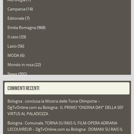
Campania
(14)
Editoriale
(7)
Emilia Romagna
(968)
Il caso
(33)
Lazio
(56)
MODA
(6)
Mondo in rosa
(22)
News
(992)
Portfolio
(1)
COMMENTI RECENTI
Puglia
(30)
Bologna : conclusa la Mostra delle Torce Olimpiche –
Redazioni
(1.049)
DgTvOnline.com
su
Bologna : IL PRIMO “ONDINA DAY” DELLA SEF
Speciali
(22)
VIRTUS AL PALADOZZA
Sport
(61)
Bologna : Comunale, TORNA SU RAI5 IL FILM-OPERA ADRIANA
LECOUVREUR – DgTvOnline.com
su
Bologna : DOMANI SU RAI5 IL
That's Bologna Magazine
(25)