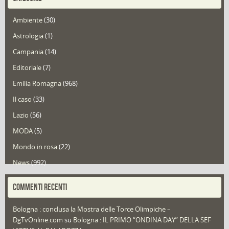
Ambiente
(30)
Astrologia
(1)
Campania
(14)
Editoriale
(7)
Emilia Romagna
(968)
Il caso
(33)
Lazio
(56)
MODA
(5)
Mondo in rosa
(22)
News
(992)
Portfolio
(1)
COMMENTI RECENTI
Puglia
(30)
Bologna : conclusa la Mostra delle Torce Olimpiche –
Redazioni
(1.049)
DgTvOnline.com
su
Bologna : IL PRIMO “ONDINA DAY” DELLA SEF
Speciali
(22)