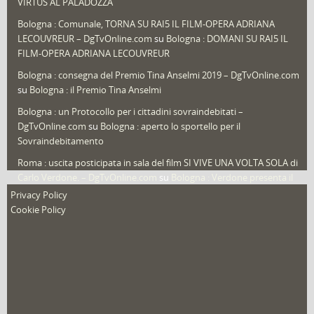
VIRTUS AL PALADOZZA
Sport
(61)
Bologna : Comunale, TORNA SU RAI5 IL FILM-OPERA ADRIANA
LECOUVREUR – DgTvOnline.com
su
Bologna : DOMANI SU RAI5 IL
That's Bologna Magazine
(25)
FILM-OPERA ADRIANA LECOUVREUR
Veneto
(12)
Bologna : consegna del Premio Tina Anselmi 2019 – DgTvOnline.com
Video (archivio)
(262)
su
Bologna : il Premio Tina Anselmi
Video in primo piano
(6)
Bologna : un Protocollo per i cittadini sovraindebitati –
DgTvOnline.com
su
Bologna : aperto lo sportello per il
Sovraindebitamento
Roma : uscita posticipata in sala del film SI VIVE UNA VOLTA SOLA di
Carlo Verdone. – DgTvOnline.com
su
Bologna : Verdone presenta il
nuovo film
Privacy Policy
Cookie Policy