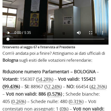
l’intervento al seggio 67 e l’intervista al Presidente
Com’è andata poi a finire? Attingiamo ai dati ufficiali di
Bologna
sugli esiti delle votazioni referendarie:
Riduzione numero Parlamentari – BOLOGNA
–
Votanti:
156307 (
54.28%
) –
Voti validi: 155421
(
99.43%
)
–
SI:
88967 (
57.24%
) –
NO:
66454 (
42.76%
)
–
Voti non validi: 886 (
0.57%
)
; Schede bianche:
405 (
0.26%
) – Schede nulle: 480 (
0.31%
) – Voti
contestati non assegnati: 1 (
0%
) –
Voti non validi: