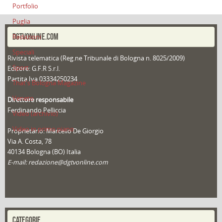
Portfolio
Puglia
DGTVONLINE.COM
Redazioni
Speciali
Rivista telematica (Reg.ne Tribunale di Bologna n. 8025/2009)
Sport
Editore: G.F.R S.r.l.
Partita Iva 03334250234
That's Bologna Magazine
Veneto
Direttore responsabile
Ferdinando Pelliccia
Video (archivio)
Video in primo piano
Proprietario: Marcello De Giorgio
Via A. Costa, 78
40134 Bologna (BO) Italia
E-mail: redazione@dgtvonline.com
CATEGORIE