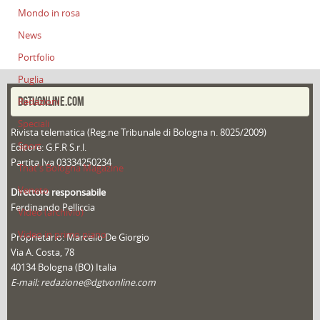
Mondo in rosa
News
Portfolio
Puglia
DGTVONLINE.COM
Redazioni
Speciali
Rivista telematica (Reg.ne Tribunale di Bologna n. 8025/2009)
Sport
Editore: G.F.R S.r.l.
Partita Iva 03334250234
That's Bologna Magazine
Veneto
Direttore responsabile
Ferdinando Pelliccia
Video (archivio)
Video in primo piano
Proprietario: Marcello De Giorgio
Via A. Costa, 78
40134 Bologna (BO) Italia
E-mail: redazione@dgtvonline.com