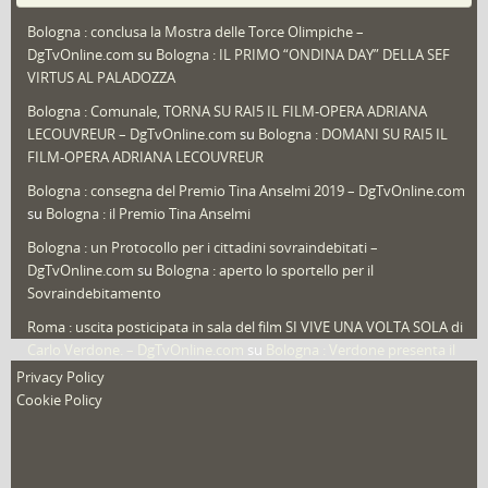
Puglia
(30)
Bologna : conclusa la Mostra delle Torce Olimpiche –
Redazioni
(1.050)
DgTvOnline.com
su
Bologna : IL PRIMO “ONDINA DAY” DELLA SEF
Speciali
(22)
VIRTUS AL PALADOZZA
Sport
(61)
Bologna : Comunale, TORNA SU RAI5 IL FILM-OPERA ADRIANA
LECOUVREUR – DgTvOnline.com
su
Bologna : DOMANI SU RAI5 IL
That's Bologna Magazine
(25)
FILM-OPERA ADRIANA LECOUVREUR
Veneto
(12)
Bologna : consegna del Premio Tina Anselmi 2019 – DgTvOnline.com
Video (archivio)
(263)
su
Bologna : il Premio Tina Anselmi
Video in primo piano
(6)
Bologna : un Protocollo per i cittadini sovraindebitati –
DgTvOnline.com
su
Bologna : aperto lo sportello per il
Sovraindebitamento
Roma : uscita posticipata in sala del film SI VIVE UNA VOLTA SOLA di
Carlo Verdone. – DgTvOnline.com
su
Bologna : Verdone presenta il
nuovo film
Privacy Policy
Cookie Policy