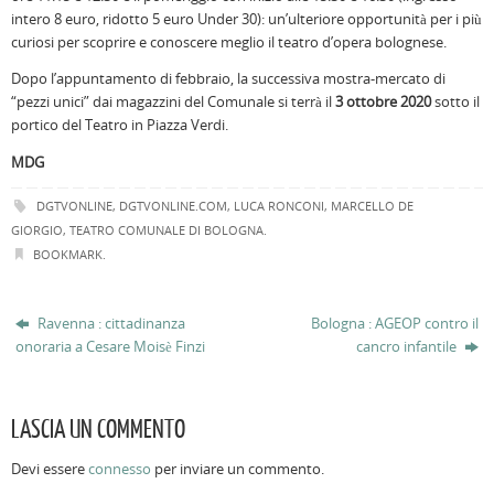
intero 8 euro, ridotto 5 euro Under 30): un’ulteriore opportunità per i più
curiosi per scoprire e conoscere meglio il teatro d’opera bolognese.
Dopo l’appuntamento di febbraio, la successiva mostra-mercato di
“pezzi unici” dai magazzini del Comunale si terrà il
3 ottobre 2020
sotto il
portico del Teatro in Piazza Verdi.
MDG
DGTVONLINE
,
DGTVONLINE.COM
,
LUCA RONCONI
,
MARCELLO DE
GIORGIO
,
TEATRO COMUNALE DI BOLOGNA
.
BOOKMARK
.
Ravenna : cittadinanza
Bologna : AGEOP contro il
onoraria a Cesare Moisè Finzi
cancro infantile
LASCIA UN COMMENTO
Devi essere
connesso
per inviare un commento.