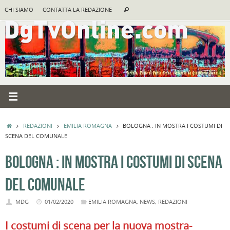
Vai
Cerca:
CHI SIAMO
CONTATTA LA REDAZIONE
Cerca
al
contenuto
HOME
REDAZIONI
EMILIA ROMAGNA
BOLOGNA : IN MOSTRA I COSTUMI DI
SCENA DEL COMUNALE
BOLOGNA : IN MOSTRA I COSTUMI DI SCENA
DEL COMUNALE
MDG
01/02/2020
EMILIA ROMAGNA
,
NEWS
,
REDAZIONI
I costumi di scena per la nuova mostra-