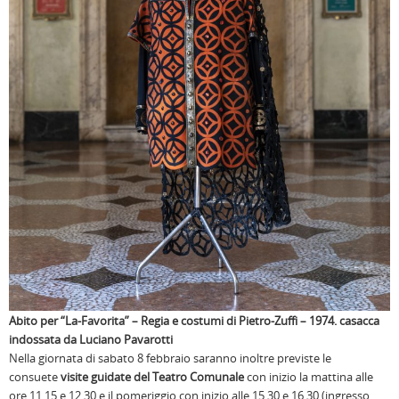
Abito per “La-Favorita” – Regia e costumi di Pietro-Zuffi – 1974. casacca
indossata da Luciano Pavarotti
Nella giornata di sabato 8 febbraio saranno inoltre previste le
consuete
visite guidate
del Teatro Comunale
con inizio la mattina alle
ore 11.15 e 12.30 e il pomeriggio con inizio alle 15.30 e 16.30 (ingresso