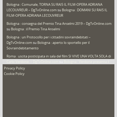
Sport
(61)
Bologna : Comunale, TORNA SU RAI5 IL FILM-OPERA ADRIANA
LECOUVREUR – DgTvOnline.com
su
Bologna : DOMANI SU RAI5 IL
That's Bologna Magazine
(25)
FILM-OPERA ADRIANA LECOUVREUR
Veneto
(12)
Bologna : consegna del Premio Tina Anselmi 2019 – DgTvOnline.com
Video (archivio)
(263)
su
Bologna : il Premio Tina Anselmi
Video in primo piano
(6)
Bologna : un Protocollo per i cittadini sovraindebitati –
DgTvOnline.com
su
Bologna : aperto lo sportello per il
Sovraindebitamento
Roma : uscita posticipata in sala del film SI VIVE UNA VOLTA SOLA di
Carlo Verdone. – DgTvOnline.com
su
Bologna : Verdone presenta il
nuovo film
Privacy Policy
Cookie Policy