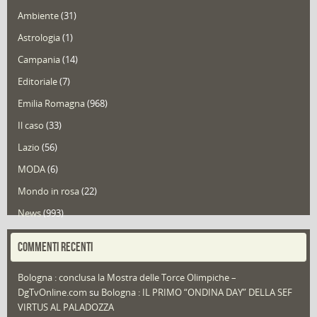
Ambiente
(31)
Astrologia
(1)
Campania
(14)
Editoriale
(7)
Emilia Romagna
(968)
Il caso
(33)
Lazio
(56)
MODA
(6)
Mondo in rosa
(22)
News
(993)
Portfolio
(1)
COMMENTI RECENTI
Puglia
(30)
Bologna : conclusa la Mostra delle Torce Olimpiche –
Redazioni
(1.049)
DgTvOnline.com
su
Bologna : IL PRIMO “ONDINA DAY” DELLA SEF
Speciali
(22)
VIRTUS AL PALADOZZA