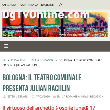
Vai
Cerca:
CHI SIAMO
CONTATTA LA REDAZIONE
Cerca
al
contenuto
HOME
REDAZIONI
EMILIA ROMAGNA
BOLOGNA: IL TEATRO COMUNALE
PRESENTA JULIAN RACHLIN
BOLOGNA: IL TEATRO COMUNALE
PRESENTA JULIAN RACHLIN
ESTER VENTAGLI
17/02/2020
EMILIA ROMAGNA
,
NEWS
,
REDAZIONI
Il virtuoso dell’archetto è ospite lunedì 17