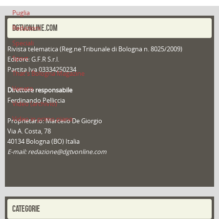
Puglia
DGTVONLINE.COM
Redazioni
Speciali
Rivista telematica (Reg.ne Tribunale di Bologna n. 8025/2009)
Sport
Editore: G.F.R S.r.l.
Partita Iva 03334250234
That's Bologna Magazine
Veneto
Direttore responsabile
Ferdinando Pelliccia
Video (archivio)
Video in primo piano
Proprietario: Marcello De Giorgio
Via A. Costa, 78
40134 Bologna (BO) Italia
E-mail: redazione@dgtvonline.com
CATEGORIE