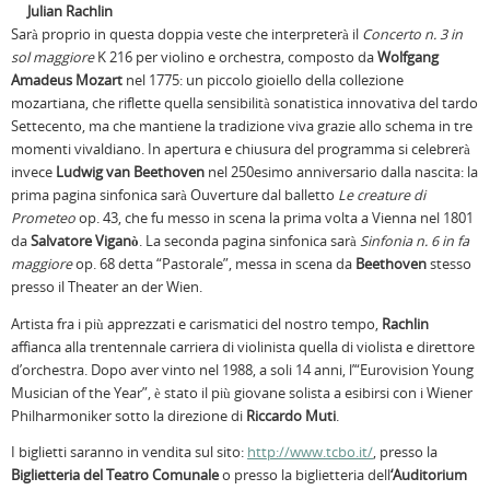
Julian Rachlin
Sarà proprio in questa doppia veste che interpreterà il
Concerto n. 3 in
sol maggiore
K 216 per violino e orchestra, composto da
Wolfgang
Amadeus Mozart
nel 1775: un piccolo gioiello della collezione
mozartiana, che riflette quella sensibilità sonatistica innovativa del tardo
Settecento, ma che mantiene la tradizione viva grazie allo schema in tre
momenti vivaldiano. In apertura e chiusura del programma si celebrerà
invece
Ludwig van Beethoven
nel 250esimo anniversario dalla nascita: la
prima pagina sinfonica sarà Ouverture dal balletto
Le creature di
Prometeo
op. 43, che fu messo in scena la prima volta a Vienna nel 1801
da
Salvatore Viganò
. La seconda pagina sinfonica sarà
Sinfonia n. 6 in fa
maggiore
op. 68 detta “Pastorale”, messa in scena da
Beethoven
stesso
presso il Theater an der Wien.
Artista fra i più apprezzati e carismatici del nostro tempo,
Rachlin
affianca alla trentennale carriera di violinista quella di violista e direttore
d’orchestra. Dopo aver vinto nel 1988, a soli 14 anni, l’“Eurovision Young
Musician of the Year”, è stato il più giovane solista a esibirsi con i Wiener
Philharmoniker sotto la direzione di
Riccardo Muti
.
I biglietti saranno in vendita sul sito:
http://www.tcbo.it/
, presso la
Biglietteria del Teatro Comunale
o presso la biglietteria dell
‘Auditorium